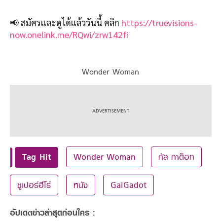
📢 สมัครและดูได้แล้ววันนี้ คลิก
https://truevisions-
now.onelink.me/RQwi/zrw142fi
Wonder Woman
Tag Hit
Wonder Woman
กัล กาด็อท
ซูเปอร์ฮีโร่
หนัง
GalGadot
อัปเดตข่าวล่าสุดก่อนใคร :