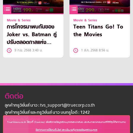
Movie & Series
Movie & Series
การโคจรมาพบกันของ
Teen Titans Go! To
Joker vs. Batman คู่
the Movies
ปรับตลอดกาลแห่ง
จักรวาล DC
9 ก.ย. 2568 3:40 น.
1 ส.ค. 2568 8:56 น.
ติดต่อ
ลูกค้าทรูวิชั่นส์ นาว : tvs_support@truecorp.co.th
ลูกค้าทรูวิชั่นส์ และทรูวิชั่นส์ นาว บนทรูไอดี : 1242
สาขาเเละศูนย์บริการ
TrueVisions.co.th ใช้คุกกี้ (Cookies) เพื่อจัดการข้อมูลส่วนบุคคลและนำเสนอ ประสบการณ์คอนเทนต์ที่ดีที่สุดให้แก่ท่านตาม
ข้อกำหนดการใช้งานเว็บไซต์ และนโยบายคุ้มครองข้อมูลส่วนบุคคล