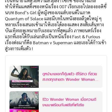
เป็นทนาย แต่ด้วยความสวยสง่า เซ็กซี่ ของนางแกล
ทำให้ทีมแคสติ้งของหนังเรื่อง 007 เรียกเธอไปลองออดิชั่
นบท Bond’s Girl ผู้หญิงของเจมส์บอนด์ในภาค
Quantum of Solace และมีบทในหนังฮอลลีวูดใหญ่ ๆ
หลายเรื่องเสนอเข้ามาให้เธอได้ลองแสดง สงสัยเส้นทาง
บันเทิงจะดูเหมาะกับเธอมากที่สุดแล้ว ภาพยนตร์เรื่อง
แรกที่เธอได้รับเล่นกลับเป็นหนังเรื่อง Fast & Furious
เรื่องต่อมาก็คือ Batman v Superman และเธอได้ก้าวเข้า
สู่วงการเต็มตัว !
ดูหน้านางเอกก็คุ้มแล้ว ฮีโร่สาว ที่สวย
สะกดทุกสายตา Wonder Woman
(วันเดอร์ วูแมน)
รีวิว Wonder Woman เมื่อความดี
งามมาพร้อมกับพลังที่แท้จริง