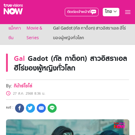
ไทย
ติดต่อเจ้าหน้าที่
True AF2026
แม็กกา
Movie &
Gal Gadot (กัล กาด็อท) สาวอิสราเอล ฮีโร่
แพ็กเกจ
NOW ENT
ซีน
Series
ของผู้หญิงทั่วโลก
NOW SPORTS
NOW BUNDLES
Gal
Gadot (กัล กาด็อท) สาวอิสราเอล
NOW Muay Thai
แพ็กเกจทรูวิชันส์นาวทั้งหมด
ฮีโร่ของผู้หญิงทั่วโลก
เคเบิลและจานดาวเทียม
สิทธิพิเศษ
สิทธิพิเศษลูกค้าทรูวิชั่นส์
By:
กีต้าร์โซโล่
Showtime
27 ส.ค. 2568 8:36 น.
HoReCa
แพ็กเกจสำหรับผู้ประกอบการ
หาร้านร่วมรายการ
FAQs