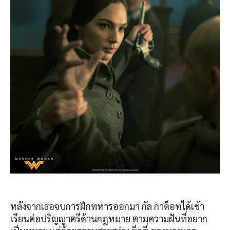
หลังจากเธอจบการฝึกทหารออกมา กัล กาด็อทได้เข้า
เรียนต่อปริญญาตรีด้านกฎหมาย ตามความฝันที่อยาก