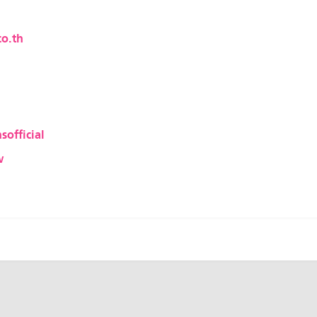
o.th
sofficial
w