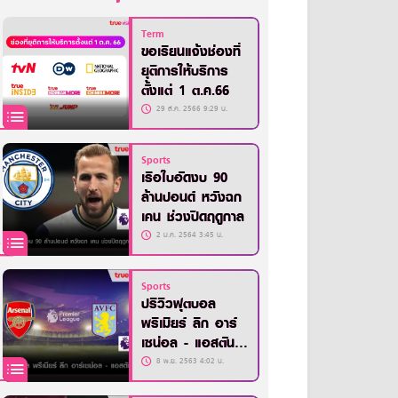
Term
ขอเรียนแจ้งช่องที่
ยุติการให้บริการ
ตั้งแต่ 1 ต.ค.66
29 ส.ค. 2566 9:29 น.
Sports
เรือใบอัดงบ 90
ล้านปอนด์ หวังฉก
เคน ช่วงปิดฤดูกาล
2 ม.ค. 2564 3:45 น.
Sports
ปรีวิวฟุตบอล
พรีเมียร์ ลีก อาร์
เซน่อล - แอสตัน
วิลล่า
8 พ.ย. 2563 4:02 น.