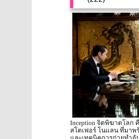
Inception จิตพิฆาตโลก 
สโตเฟอร์ โนแลน ที่มาพร้อ
และเทคนิคการถ่ายทำอัน