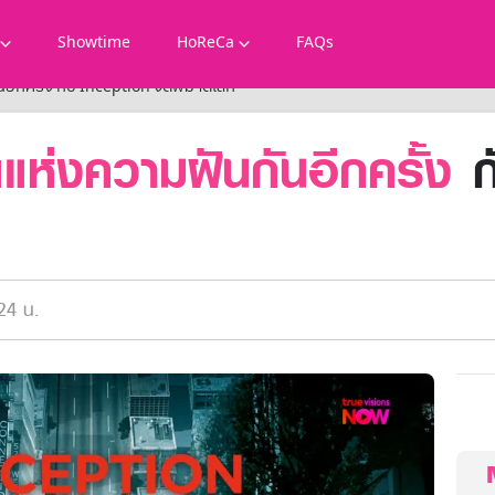
Showtime
HoReCa
FAQs
นอีกครั้ง กับ Inception จิตพิฆาตโลก
ตแห่งความฝันกันอีกครั้ง
ก
24 น.