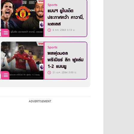
Sports
แมนฯ ยูไนเต็ด
ประกาศคว้า คาวานี่,
เตลเลส
6 ต.ค. 2563 3:13 น.
Sports
ผลฟุตบอล
พรีเมียร์ ลีก ฟูแล่ม
1-2 แมนยู
21 ม.ค. 2564 3:00 น.