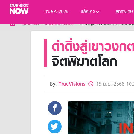
True AF2026
แพ็กเกจ
สิทธิพิเศษ
True AF2026
แม็กกาซีน
Movie & Series
ดำดิ่งสู่เขาวงกตแห่งความฝันกั
แพ็กเกจ
ดำดิ่งสู่เขาวงก
NOW ENT
NOW SPORTS
NOW BUNDLES
จิตพิฆาตโลก
NOW Muay Thai
แพ็กเกจทรูวิชันส์นาวทั้งหมด
เคเบิลและจานดาวเทียม
สิทธิพิเศษ
By:
TrueVisions
19 มิ.ย. 2568 10:
สิทธิพิเศษลูกค้าทรูวิชั่นส์
Showtime
HoReCa
แพ็กเกจสำหรับผู้ประกอบการ
หาร้านร่วมรายการ
FAQs