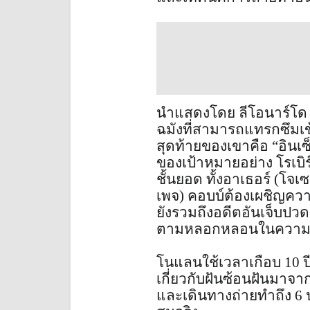
นำแสดงโดย ลีโอนาร์โด 
ฉมังที่สามารถแทรกซึมเ
สุดท้ายของเขาคือ “อินเซ
ของเป้าหมายอย่าง โรเบิร์
ชั้นยอด ทั้งอาเธอร์ (โจ
เพจ) คอบบ์ต้องเผชิญความ
ยังรวมถึงอดีตอันเจ็บปวด
ตามหลอกหลอนในความฝ
โนแลนใช้เวลาเกือบ 10 
เกี่ยวกับฝันซ้อนฝันมาจา
และเดินทางถ่ายทำถึง 6 