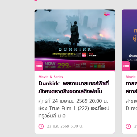
Movie & Series
Movie 
Dunkirk: ผลงานมาสเตอร์พีซที่
ทายผ
ยังคงตราตรึงของเสด็จพ่อโน
สการ์
แลน
ศุกร์ที่ 24 เมษายน 2569 20.00 น.
สาขาผ
ช่อง True Film 1 (222) และที่แอป
Direc
ทรูวิชั่นส์ นาว
23 มี.ค. 2569 6:30 น.
2