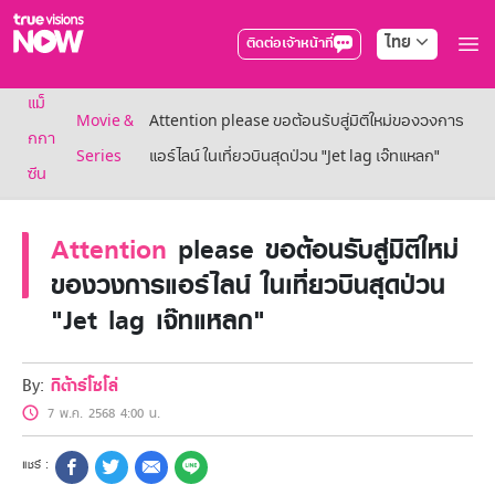
ไทย
ติดต่อเจ้าหน้าที่
True AF2026
แม็
แพ็กเกจ
Movie &
Attention please ขอต้อนรับสู่มิติใหม่ของวงการ
NOW ENT
กกา
Series
แอร์ไลน์ ในเที่ยวบินสุดป่วน "Jet lag เจ๊ทแหลก"
NOW SPORTS
ซีน
NOW BUNDLES
NOW Muay Thai
แพ็กเกจทรูวิชันส์นาวทั้งหมด
Attention
please ขอต้อนรับสู่มิติใหม่
เคเบิลและจานดาวเทียม
ของวงการแอร์ไลน์ ในเที่ยวบินสุดป่วน
สิทธิพิเศษ
"Jet lag เจ๊ทแหลก"
สิทธิพิเศษลูกค้าทรูวิชั่นส์
Showtime
HoReCa
By:
กีต้าร์โซโล่
แพ็กเกจสำหรับผู้ประกอบการ
หาร้านร่วมรายการ
7 พ.ค. 2568 4:00 น.
FAQs