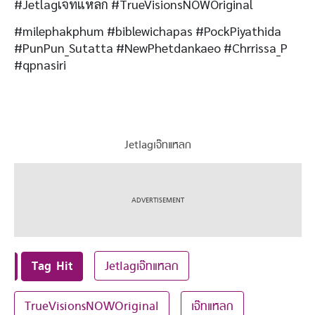
#Jetlagเจ๊ทแหลก #TrueVisionsNOWOriginal
#milephakphum #biblewichapas #PockPiyathida
#PunPun_Sutatta #NewPhetdankaeo #Chrrissa_P
#qpnasiri
Jetlagเจ๊ทแหลก
Tag Hit
Jetlagเจ๊ทแหลก
TrueVisionsNOWOriginal
เจ๊ทแหลก