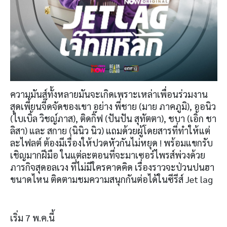
ความมันส์ทั้งหลายมันจะเกิดเพราะเหล่าเพื่อนร่วมงาน
สุดเพี้ยนจี๊ดจัดของเขา อย่าง พี่ชาย (มาย ภาคภูมิ), ออนิว
(ไบเบิ้ล วิชญ์ภาส), ติดกิ๊ฟ (ปันปัน สุทัตตา), ชบา (เอิ้ก ชา
ลิสา) และ สกาย (นินิว นิว) แถมด้วยผู้โดยสารที่ทำให้แต่
ละไฟลต์ ต้องมีเรื่องให้ปวดหัวกันไม่หยุด ! พร้อมแขกรับ
เชิญมากฝีมือ ในแต่ละตอนที่จะมาเซอร์ไพรส์พ่วงด้วย
ภารกิจสุดอลเวง ที่ไม่มีใครคาดคิด เรื่องราวจะป่วนปนฮา
ขนาดไหน ติดตามชมความสนุกกันต่อได้ในซีรีส์ Jet lag
เริ่ม 7 พ.ค.นี้