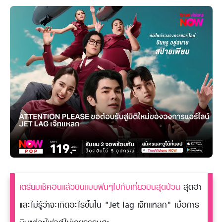
เตรียมเช็คอินแล้วบินแบบฟินๆไปกับเที่ยวบินสุดป่วน
สุดฮา
และไม่รู้ว่าจะเกิดอะไรขึ้นใน "Jet lag เจ๊ทแหลก" เมื่อการ