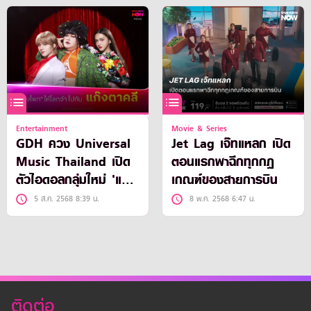
Entertainment
Movie & Series
GDH ควง Universal
Jet Lag เจ๊ทแหลก เปิด
Music Thailand เปิด
ตอนแรกพาฉีกทุกกฎ
ตัวไอดอลกลุ่มใหม่ 'แก๊ง
เกณฑ์ของสายการบิน
ตาคลี'
5 ส.ค. 2568 8:39 น.
8 พ.ค. 2568 6:47 น.
ติดต่อ