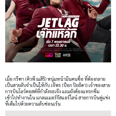
เมื่อ กรีฑา (คิวพี ณสิริ) หนุ่มหน้ามึนคนซื่อ ที่ต้องกลาย
เป็นสายลับจำเป็นให้กับ เจ๊พร (ป๊อก ปิยธิดา) เจ้าของสาย
การบินโลว์คอสต์ที่กำลังจะเจ๊ง แถมยังต้องแทรกซึม
เข้าไปทำงานใน แกลมเมอร์รัสแอร์ไลน์ สายการบินคู่แข่ง
ที่เต็มไปด้วยความลับซ่อนเร้น