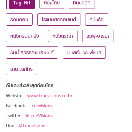
Tag Hit
หนังไทย
หนังตลก
รอมคอม
โรแมนติกคอมเมดี้
หนังรัก
หนังครอบครัว
หนังดราม่า
ชมพู่-อารยา
ซันนี่ สุวรรณเมธานนท์
ใบเฟิร์น พิมพ์ชนก
นาย ณภัทร
อัปเดตข่าวล่าสุดก่อนใคร :
Website :
www.truevisions.co.th
Facebook :
Truevisions
Twitter :
@TrueVisions
Line :
@Truevisions