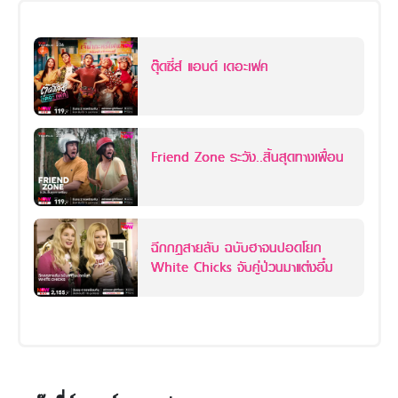
ตุ๊ดซี่ส์ แอนด์ เดอะเฟค
Friend Zone ระวัง..สิ้นสุดทางเพื่อน
ฉีกกฎสายลับ ฉบับฮาจนปอดโยก
White Chicks จับคู่ป่วนมาแต่งอึ๋ม