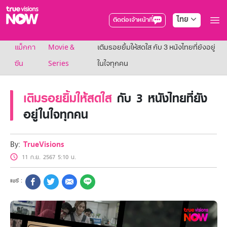
ไทย
ติดต่อเจ้าหน้าที่
True AF2026
แม็กกา
Movie &
เติมรอยยิ้มให้สดใส กับ 3 หนังไทยที่ยังอยู่
แพ็กเกจ
NOW ENT
ซีน
Series
ในใจทุกคน
NOW SPORTS
NOW BUNDLES
เติมรอยยิ้มให้สดใส
กับ 3 หนังไทยที่ยัง
NOW Muay Thai
แพ็กเกจทรูวิชันส์นาวทั้งหมด
อยู่ในใจทุกคน
เคเบิลและจานดาวเทียม
สิทธิพิเศษ
สิทธิพิเศษลูกค้าทรูวิชั่นส์
By:
TrueVisions
Showtime
11 ก.ย. 2567 5:10 น.
HoReCa
แพ็กเกจสำหรับผู้ประกอบการ
หาร้านร่วมรายการ
FAQs