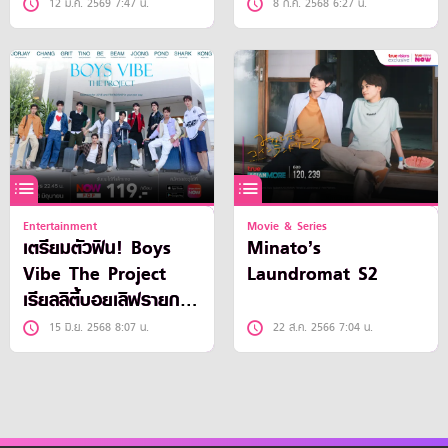
12 ม.ค. 2569 7:47 น.
8 ก.ค. 2568 6:27 น.
Entertainment
Movie & Series
เตรียมตัวฟิน! Boys
Minato’s
Vibe The Project
Laundromat S2
เรียลลิตี้บอยเลิฟรายการ
ใหม่พร้อมเสิร์ฟแล้ว ที่
15 มิ.ย. 2568 8:07 น.
22 ส.ค. 2566 7:04 น.
ทรูวิชั่นส์ นาว