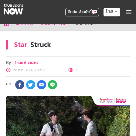
ไทย
ติดต่อเจ้าหน้าที่
True AF2026
แม็กกาซีน
Movie & Series
Star Struck
แพ็กเกจ
NOW ENT
Star
Struck
NOW SPORTS
NOW BUNDLES
NOW Muay Thai
By:
TrueVisions
แพ็กเกจทรูวิชันส์นาวทั้งหมด
22 ส.ค. 2566 7:32 น.
1
เคเบิลและจานดาวเทียม
สิทธิพิเศษ
สิทธิพิเศษลูกค้าทรูวิชั่นส์
Showtime
HoReCa
แพ็กเกจสำหรับผู้ประกอบการ
หาร้านร่วมรายการ
FAQs