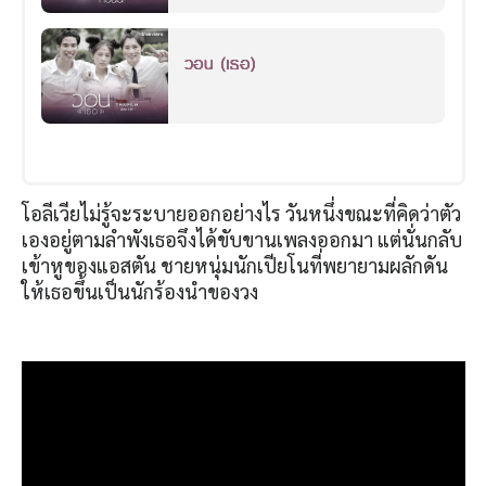
วอน (เธอ)
โอลีเวียไม่รู้จะระบายออกอย่างไร วันหนึ่งขณะที่คิดว่าตัว
เองอยู่ตามลำพังเธอจึงได้ขับขานเพลงออกมา แต่นั่นกลับ
เข้าหูของแอสตัน ชายหนุ่มนักเปียโนที่พยายามผลักดัน
ให้เธอขึ้นเป็นนักร้องนำของวง