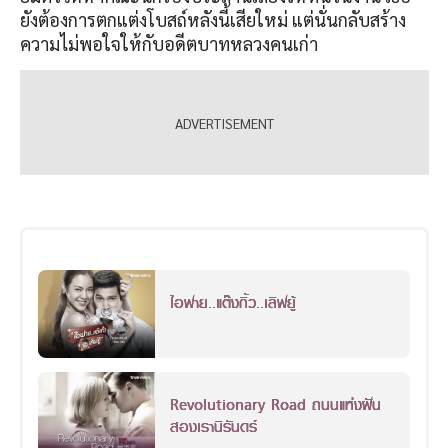
ยังต้องการตกแต่งโบสถ์หลังนี้เสียใหม่ แต่นั่นกลับสร้าง
ความไม่พอใจให้กับอดีตบาทหลวงคนเก่า
ไอฟาย..แต๊งกิ้ว..เลิฟยู้
Revolutionary Road ถนนแห่งฝัน
สองเรานิรันดร์