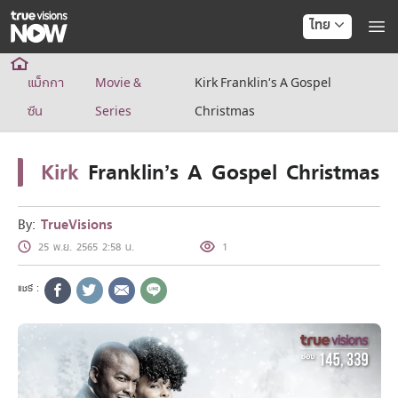
ไทย
True AF2026
แม็กกา
Movie &
Kirk Franklin’s A Gospel
แพ็กเกจ
NOW ENT
ซีน
Series
Christmas
NOW SPORTS
NOW BUNDLES
Kirk
Franklin’s A Gospel Christmas
NOW Muay Thai
แพ็กเกจทรูวิชันส์นาวทั้งหมด
เคเบิลและจานดาวเทียม
By:
TrueVisions
สิทธิพิเศษ
25 พ.ย. 2565 2:58 น.
1
สิทธิพิเศษลูกค้าทรูวิชั่นส์
Showtime
HoReCa
แพ็กเกจสำหรับผู้ประกอบการ
หาร้านร่วมรายการ
FAQs