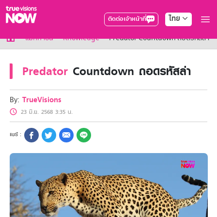
ไทย
ติดต่อเจ้าหน้าที่
True AF2026
แม็กกาซีน
Knowledge
Predator Countdown ถอดรหัสล่า
แพ็กเกจ
NOW ENT
Predator
Countdown ถอดรหัสล่า
NOW SPORTS
NOW BUNDLES
NOW Muay Thai
By:
TrueVisions
แพ็กเกจทรูวิชันส์นาวทั้งหมด
23 มิ.ย. 2568 3:35 น.
เคเบิลและจานดาวเทียม
สิทธิพิเศษ
สิทธิพิเศษลูกค้าทรูวิชั่นส์
Showtime
HoReCa
แพ็กเกจสำหรับผู้ประกอบการ
หาร้านร่วมรายการ
FAQs