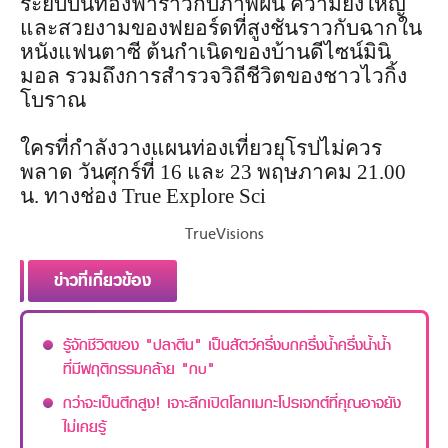
ระยับบนท้องฟ้าราวกับภาพฝัน ความยิ่งใหญ่
และสวยงามของฟยอร์ดที่สูงชันราวกับฉากใน
หนังแฟนตาซี ต้นกำเนิดของบ้านดีไซน์มินิ
มอล รวมถึงการสำรวจวิถีชีวิตของชาวไวกิ้ง
โบราณ
ใครที่กำลังวางแผนท่องเที่ยวยุโรปไม่ควร
พลาด วันศุกร์ที่ 16 และ 23 พฤษภาคม 21.00
น. ทางช่อง True Explore Sci
TrueVisions
ข่าวที่เกี่ยวข้อง
รู้จักชีวิตของ "ปลาตีน" เป็นสัตว์ครึ่งบกครึ่งน้ำครึ่งน้ำน้ำ
ที่มีพฤติกรรมคล้าย "กบ"
กว่าจะเป็นตึกสูง! เจาะลึกเปิดโลกเมกะโปรเจกต์ที่คุณอาจยัง
ไม่เคยรู้