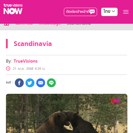
ไทย
ติดต่อเจ้าหน้าที่
True AF2026
แม็กกาซีน
Knowledge
Scandinavia
แพ็กเกจ
NOW ENT
Scandinavia
NOW SPORTS
NOW BUNDLES
NOW Muay Thai
By:
TrueVisions
แพ็กเกจทรูวิชันส์นาวทั้งหมด
21 เม.ย. 2568 4:29 น.
เคเบิลและจานดาวเทียม
สิทธิพิเศษ
สิทธิพิเศษลูกค้าทรูวิชั่นส์
Showtime
HoReCa
แพ็กเกจสำหรับผู้ประกอบการ
หาร้านร่วมรายการ
FAQs