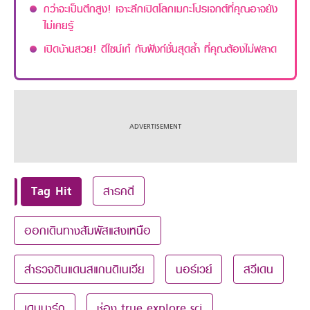
กว่าจะเป็นตึกสูง! เจาะลึกเปิดโลกเมกะโปรเจกต์ที่คุณอาจยัง
ไม่เคยรู้
เปิดบ้านสวย! ดีไซน์เก๋ กับฟังก์ชั่นสุดล้ำ ที่คุณต้องไม่พลาด
Tag Hit
สารคดี
ออกเดินทางสัมผัสแสงเหนือ
สำรวจดินแดนสแกนดิเนเวีย
นอร์เวย์
สวีเดน
เดนมาร์ก
ช่อง true explore sci