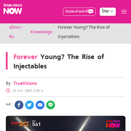
ไทย
ติดต่อเจ้าหน้าที่
True AF2026
แม็กกา
Forever Young? The Rise of
แพ็กเกจ
Knowledge
NOW ENT
ซีน
Injectables
NOW SPORTS
NOW BUNDLES
Forever
Young? The Rise of
NOW Muay Thai
แพ็กเกจทรูวิชันส์นาวทั้งหมด
Injectables
เคเบิลและจานดาวเทียม
สิทธิพิเศษ
สิทธิพิเศษลูกค้าทรูวิชั่นส์
By:
TrueVisions
Showtime
22 ต.ค. 2567 2:39 น.
HoReCa
แพ็กเกจสำหรับผู้ประกอบการ
หาร้านร่วมรายการ
FAQs