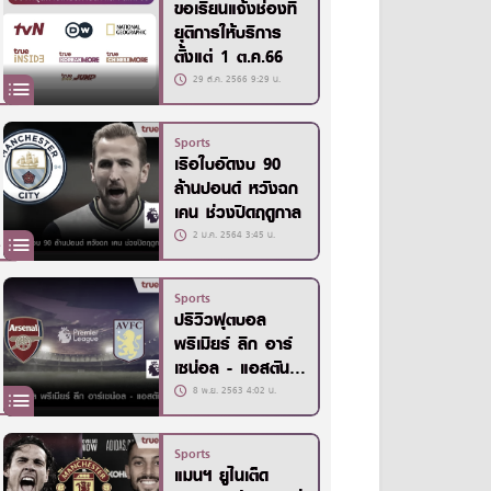
ขอเรียนแจ้งช่องที่
ยุติการให้บริการ
ตั้งแต่ 1 ต.ค.66
29 ส.ค. 2566 9:29 น.
Sports
เรือใบอัดงบ 90
ล้านปอนด์ หวังฉก
เคน ช่วงปิดฤดูกาล
2 ม.ค. 2564 3:45 น.
Sports
ปรีวิวฟุตบอล
พรีเมียร์ ลีก อาร์
เซน่อล - แอสตัน
วิลล่า
8 พ.ย. 2563 4:02 น.
Sports
แมนฯ ยูไนเต็ด