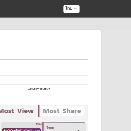
ไทย
Most View
Most Share
Term