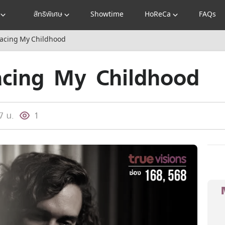
สิทธิพิเศษ
Showtime
HoReCa
FAQs
 Facing My Childhood
acing My Childhood
7 น.
1