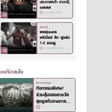
ประกาศคว้า คาวานี่,
เตลเลส
6 ต.ค. 2563 3:13 น.
Sports
ผลฟุตบอล
พรีเมียร์ ลีก ฟูแล่ม
1-2 แมนยู
21 ม.ค. 2564 3:00 น.
ื่องที่น่าสนใจ
Knowledge
กิจกรรมพิเศษ!
ร่วมลุ้นของรางวัล
สุดคูลกับรายการ
The Green