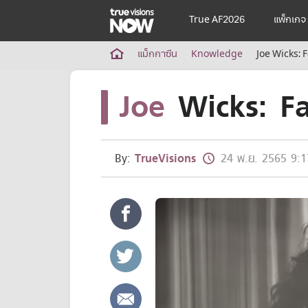
True AF2026
แพ็กเกจ
True AF2026
แม็กกาซีน
Knowledge
Joe Wicks:
แพ็กเกจ
Joe
Wicks: F
NOW ENT
NOW SPORTS
NOW BUNDLES
NOW Muay Thai
แพ็กเกจทรูวิชันส์นาวทั้งหมด
By:
TrueVisions
24 พ.ย. 2565 9:1
เคเบิลและจานดาวเทียม
สิทธิพิเศษ
สิทธิพิเศษลูกค้าทรูวิชั่นส์
Showtime
HoReCa
แพ็กเกจสำหรับผู้ประกอบการ
หาร้านร่วมรายการ
FAQs