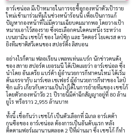
อาร์เซน่อล มีเป้าหมายในการจะซื้อกองหน้าตัวเป้าราย
ใหม่เข้ามาร่วมทีมในช่วงหน้าร้อนนี้ เพื่อเป็นการแก้
ปัญหากองหน้าที่ไม่มีความเฉียบคมมากพอ โดยวางเป้า
หมายเอาไว้สองราย ซึ่งจะเลือกคนใดคนหนึ่ง ระหว่าง
เบนยามิน เชชโก้ ของ ไลป์ซิก และ วิคตอร์ โยเคเรส ดาว
ยิงทีมชาติสวีเดนของ สปอร์ติ้ง ลิสบอน
อย่างไรก็ตาม ฟลอเรียน เพลทเท่นแบร์ก นักข่าวคนดัง
ของ สกาย สปอร์ต เยอรมนี ได้เปิดเผยว่า อาร์เซน่อล ซึ่ง
นำโดย อันเดรีย แบร์ต้า ผู้อำนวยการกีฬาคนใหม่ ได้เริ่ม
ต้นเจรจากับ มาร์เซล เชเฟอร์ ผู้อำนวยการกีฬาของ ไลป์
ซิก แล้ว เกี่ยวกับความเป็นไปได้ในการย้ายทีมของ เชชโก้
โดยตัวกองหน้าวัย 21 ปีรายนี้มีค่าฉีกสัญญาอยู่ที่ 80 ล้าน
ยูโร หรือราว 2,955 ล้านบาท
ทั้งนี้ เชื่อกันว่า เชชโก้ เป็นตัวเลือกที่ มิเกล อาร์เตต้า
กุนซือของ อาร์เซน่อล ต้องการเป็นอันดับแรก หลัง
ติดตามฟอร์มมานานตลอด 2 ปีที่ผ่านมา ซึ่ง เชชโก้ ก็ทำ