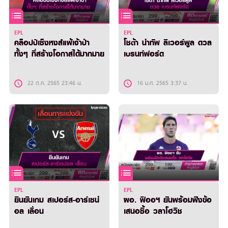
EPL
EPL
คล็อปป์เซ็งหงส์แพ้เจ้าป่า
โชต้า นำทัพ ลิเวอร์พูล ดวล
ทั้งๆ ที่สร้างโอกาสได้มากมาย
เบรนท์ฟอร์ด
22 ต.ค. 2565 23:46 น.
16 ม.ค. 2565 3:37 น.
EPL
EPL
ยืนยันเกม สเปอร์ส-อาร์เซน่
ผอ. ฟิออฯ ยันพร้อมฟังข้อ
อล เลื่อน
เสนอซื้อ วลาโฮวิช