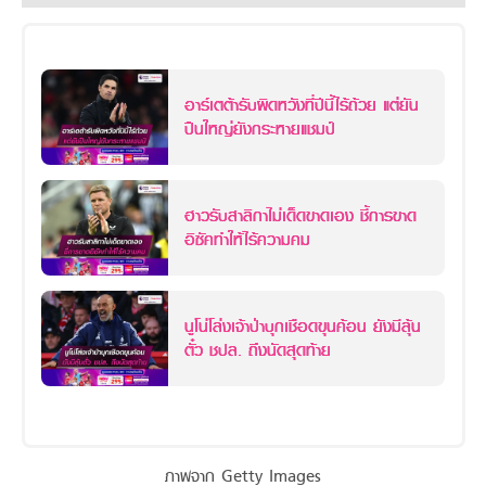
อาร์เตต้ารับผิดหวังที่ปีนี้ไร้ถ้วย แต่ยัน
ปืนใหญ่ยังกระหายแชมป์
ฮาวรับสาลิกาไม่เด็ดขาดเอง ชี้การขาด
อิซัคทำให้ไร้ความคม
นูโน่โล่งเจ้าป่าบุกเชือดขุนค้อน ยังมีลุ้น
ตั๋ว ชปล. ถึงนัดสุดท้าย
ภาพจาก Getty Images