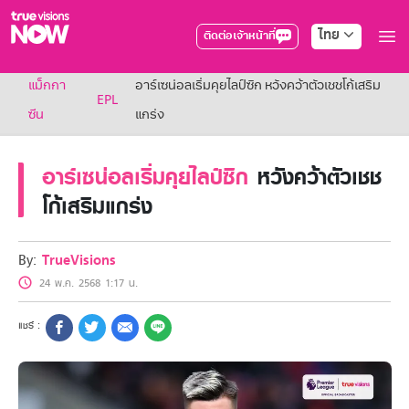
ไทย
ติดต่อเจ้าหน้าที่
True AF2026
แม็กกา
อาร์เซน่อลเริ่มคุยไลป์ซิก หวังคว้าตัวเชชโก้เสริม
แพ็กเกจ
EPL
NOW ENT
ซีน
แกร่ง
NOW SPORTS
NOW BUNDLES
อาร์เซน่อลเริ่มคุยไลป์ซิก
หวังคว้าตัวเชช
NOW Muay Thai
แพ็กเกจทรูวิชันส์นาวทั้งหมด
โก้เสริมแกร่ง
เคเบิลและจานดาวเทียม
สิทธิพิเศษ
สิทธิพิเศษลูกค้าทรูวิชั่นส์
By:
TrueVisions
Showtime
24 พ.ค. 2568 1:17 น.
HoReCa
แพ็กเกจสำหรับผู้ประกอบการ
หาร้านร่วมรายการ
FAQs