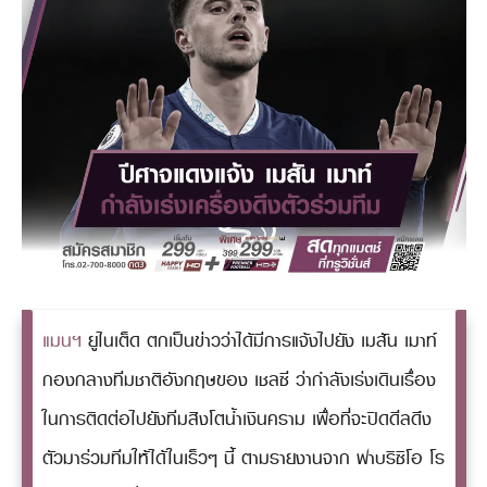
แมนฯ
ยูไนเต็ด ตกเป็นข่าวว่าได้มีการแจ้งไปยัง เมสัน เมาท์
กองกลางทีมชาติอังกฤษของ เชลซี ว่ากำลังเร่งเดินเรื่อง
ในการติดต่อไปยังทีมสิงโตน้ำเงินคราม เพื่อที่จะปิดดีลดึง
ตัวมาร่วมทีมให้ได้ในเร็วๆ นี้ ตามรายงานจาก ฟาบริซิโอ โร