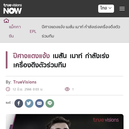
ไทย
True AF2026
แม็กกา
ปีศาจแดงแจ้ง เมสัน เมาท์ กำลังเร่งเครื่องดึงตัว
แพ็กเกจ
EPL
NOW ENT
ซีน
ร่วมทีม
NOW SPORTS
NOW BUNDLES
ปีศาจแดงแจ้ง
เมสัน เมาท์ กำลังเร่ง
NOW Muay Thai
แพ็กเกจทรูวิชันส์นาวทั้งหมด
เครื่องดึงตัวร่วมทีม
เคเบิลและจานดาวเทียม
สิทธิพิเศษ
สิทธิพิเศษลูกค้าทรูวิชั่นส์
By:
TrueVisions
Showtime
12 มิ.ย. 2566 0:03 น.
1
HoReCa
แพ็กเกจสำหรับผู้ประกอบการ
หาร้านร่วมรายการ
FAQs