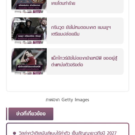
เคยโดนทำร้าย
กรีนวูด ยังไม่หมดอนาคต เเมนยูฯ
เตรียมปล่อยยืม
แม็กไกวร์ยังไม่อยากย้ายหนีผี ขออยู่สู้
ตำแหน่งตัวจริงต่อ
ภาพจาก Getty Images
ข่าวที่เกี่ยวข้อง
วิลล่าคว้าตีเลมันส์แบบไร้ค่าตัว เซ็นสัญญายาวถึงปี 2027