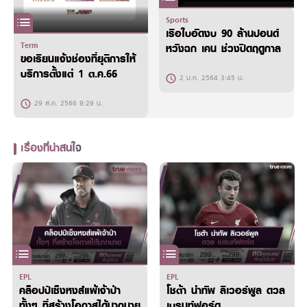
Sports
เรือใบอัดงบ 90 ล้านปอนด์
Term
หวังฉก เคน ช่วงปิดฤดูกาล
ขอเรียนแจ้งช่องที่ยุติการให้
บริการตั้งแต่ 1 ต.ค.66
2 ม.ค. 2564 3:45 น.
29 ส.ค. 2566 9:29 น.
เรื่องที่น่าสนใจ
EPL
EPL
คล็อปป์เซ็งหงส์แพ้เจ้าป่า
โชต้า นำทัพ ลิเวอร์พูล ดวล
ทั้งๆ ที่สร้างโอกาสได้มากมาย
เบรนท์ฟอร์ด