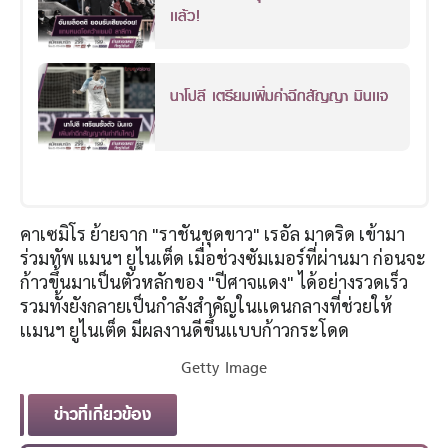
เเล้ว!
นาโปลี เตรียมเพิ่มค่าฉีกสัญญา มินเเจ
คาเซมิโร ย้ายจาก "ราชันชุดขาว" เรอัล มาดริด เข้ามา
ร่วมทัพ แมนฯ ยูไนเต็ด เมื่อช่วงซัมเมอร์ที่ผ่านมา ก่อนจะ
ก้าวขึ้นมาเป็นตัวหลักของ "ปีศาจแดง" ได้อย่างรวดเร็ว
รวมทั้งยังกลายเป็นกำลังสำคัญในเเดนกลางที่ช่วยให้
เเมนฯ ยูไนเต็ด มีผลงานดีขึ้นเเบบก้าวกระโดด
Getty Image
ข่าวที่เกี่ยวข้อง