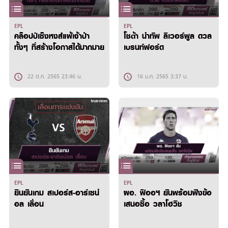
EPL
EPL
คล็อปป์เซ็งหงส์แพ้เจ้าป่า
โชต้า นำทัพ ลิเวอร์พูล ดวล
ทั้งๆ ที่สร้างโอกาสได้มากมาย
เบรนท์ฟอร์ด
22 ต.ค. 2565 23:46 น.
16 ม.ค. 2565 3:37 น.
EPL
EPL
ยืนยันเกม สเปอร์ส-อาร์เซน่
ผอ. ฟิออฯ ยันพร้อมฟังข้อ
อล เลื่อน
เสนอซื้อ วลาโฮวิช