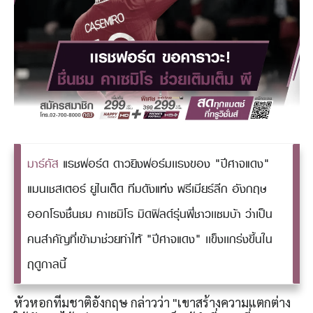
มาร์คัส
แรชฟอร์ด ดาวยิงฟอร์มเเรงของ "ปีศาจแดง"
แมนเชสเตอร์ ยูไนเต็ด ทีมดังแห่ง พรีเมียร์ลีก อังกฤษ
ออกโรงชื่นชม คาเซมิโร มิดฟิลด์รุ่นพี่ชาวเเซมบ้า ว่าเป็น
คนสำคัญที่เข้ามาช่วยทำให้ "ปีศาจแดง" เเข็งเเกร่งขึ้นใน
ฤดูกาลนี้
หัวหอกทีมชาติอังกฤษ กล่าวว่า "เขาสร้างความแตกต่าง