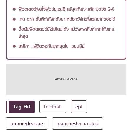
พ็อตเตอร์พอใจฟอร์มเชลซี แม้สุดท้ายจะแพ้สเปอร์ส 2-0
เทน ฮาก ลั่นผีกำลังกลับมา หลังคว้าโทรฟี่แรกมาครองได้
สื่อยันพ็อตเตอร์ยังไม่โดนเด้ง แม้ว่าจะพาสิงห์แหกโค้งเกม
ล่าสุด
สาลิกา เเพ้ติดต่อกันมากสุดใน เวมบลีย์
Tag Hit
football
epl
premierleague
manchester united