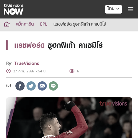
ไทย
True AF2026
แม็กกาซีน
EPL
เเรชฟอร์ด ซูฮกฝีเท้า คาเซมิโร่
แพ็กเกจ
NOW ENT
เเรชฟอร์ด
ซูฮกฝีเท้า คาเซมิโร่
NOW SPORTS
NOW BUNDLES
NOW Muay Thai
By:
TrueVisions
แพ็กเกจทรูวิชันส์นาวทั้งหมด
27 ก.พ. 2566 7:54 น.
6
เคเบิลและจานดาวเทียม
สิทธิพิเศษ
สิทธิพิเศษลูกค้าทรูวิชั่นส์
Showtime
HoReCa
แพ็กเกจสำหรับผู้ประกอบการ
หาร้านร่วมรายการ
FAQs