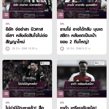
EPL
EPL
อิซัค จ่ออำลา นิวคาส
ซานโช่ อาจได้กลับ บุนเด
เซิ่ลฯ หลังตัดสินใจไม่ต่อ
สลีกา หลังตกเป็นเป้า
สัญญาใหม่
ของ 2 ทีมใหญ่!
28 มี.ค. 2568 10:39 น.
26 มี.ค. 2568 6:21 น.
EPL
EPL
ไม่น่ามีปัญหาแล้ว! สื่อ
ซาก้า เตรียมคัมแบ็ค!