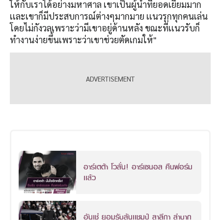
ให้กับเราได้อย่างมหาศาล เขาเป็นผู้นำที่ยอดเยี่ยมมาก
เเละเขาก็มีประสบการณ์ต่างๆมากมาย เเนวรุกทุกคนเล่น
โดยไม่กังวลเพราะว่ามีเขาอยู่ด้านหลัง ขณะที่เเนวรับก็
ทำงานง่ายขึ้นเพราะว่าเขาช่วยตัดเกมให้"
อาร์เตต้า โวลั่น! อาร์เซนอล คืนฟอร์ม
เเล้ว
อันเช่ ยอมรับลุ้นเเชมป์ ลาลีกา ลำบาก