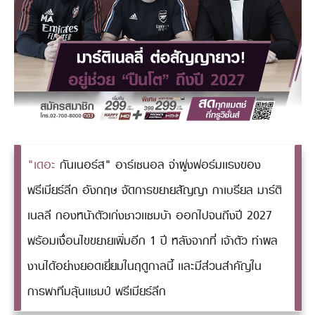
"เดอะ
กันเนอร์ส" อาร์เซนอล จ่าฝูงฟอร์มเเรงของ
พรีเมียร์ลีก อังกฤษ จัดการขยายสัญญา กาเบรียล มาร์ติ
เนลลี กองหน้าตัวเก่งชาวเเซมบ้า ออกไปจนถึงปี 2027
พร้อมเงื่อนไขขยายเพิ่มอีก 1 ปี หลังจากที่ เจ้าตัว ทำผล
งานได้อย่างยอดเยี่ยมในฤดูกาลนี้ เเละมีส่วนสำคัญใน
การพาทีมลุ้นเเชมป์ พรีเมียร์ลีก