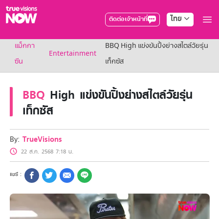
ไทย
ติดต่อเจ้าหน้าที่
True AF2026
แม็กกา
BBQ High แข่งขันปิ้งย่างสไตล์วัยรุ่น
แพ็กเกจ
Entertainment
NOW ENT
ซีน
เท็กซัส
NOW SPORTS
NOW BUNDLES
BBQ
High แข่งขันปิ้งย่างสไตล์วัยรุ่น
NOW Muay Thai
แพ็กเกจทรูวิชันส์นาวทั้งหมด
เท็กซัส
เคเบิลและจานดาวเทียม
สิทธิพิเศษ
สิทธิพิเศษลูกค้าทรูวิชั่นส์
By:
TrueVisions
Showtime
22 ส.ค. 2568 7:18 น.
HoReCa
แพ็กเกจสำหรับผู้ประกอบการ
หาร้านร่วมรายการ
FAQs