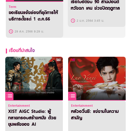
เรือใบอัดงบ 90 ล้านปอนด์
Term
หวังฉก เคน ช่วงปิดฤดูกาล
ขอเรียนแจ้งช่องที่ยุติการให้
บริการตั้งแต่ 1 ต.ค.66
2 ม.ค. 2564 3:45 น.
29 ส.ค. 2566 9:29 น.
เรื่องที่น่าสนใจ
Entertainment
Entertainment
XIST AIGC Studio: ผู้
หลัวอวิ๋นซี: แง่งามในความ
ทลายกรอบสร้างหนัง ด้วย
สามัญ
ขุมพลังของ AI