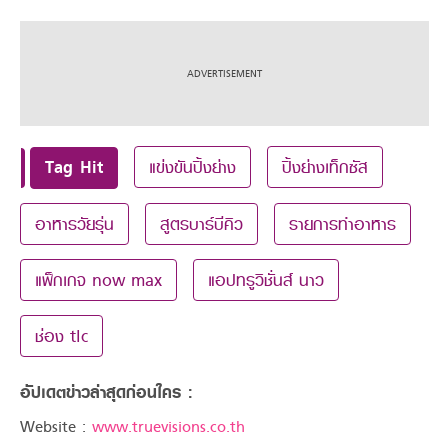
Tag Hit
แข่งขันปิ้งย่าง
ปิ้งย่างเท็กซัส
อาหารวัยรุ่น
สูตรบาร์บีคิว
รายการทำอาหาร
แพ็กเกจ now max
แอปทรูวิชั่นส์ นาว
ช่อง tlc
อัปเดตข่าวล่าสุดก่อนใคร :
Website :
www.truevisions.co.th