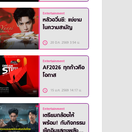
Entertainment
หลัวอวิ๋นซี: แง่งาม
ในความสามัญ
20 มี.ค. 2569 3:54 น.
Entertainment
AF2026 ทุกก้าวคือ
โอกาส
15 ม.ค. 2569 14:17 น.
Entertainment
เตรียมกล้องให้
พร้อม! กับกิจกรรม
เช็คอินแสดงพลัง ซี