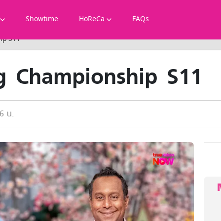
Showtime
HoReCa
FAQs
ip S11
g Championship S11
6 น.