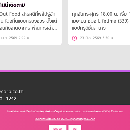
ิ่นน่าติดตาม
ood สารคดีที่พาไปรู้จัก
ทุกจันทร์-ศุกร์ 18.00 น. เริ่ม
ดิบท้องถิ่นแบบครบวงจร ตั้งแต่
เมษายน ช่อง Lifetime (339) แ
จนถึงจานอาหาร ผ่านการเล่า
แอปทรูวิชั่นส์ นาว
ที่ทั้งเรียลและน่าติดตาม
 เม.ย. 2569 2:22 น.
23 มี.ค. 2569 5:50 น.
uecorp.co.th
อดี : 1242
TrueVisions.co.th ใช้คุกกี้ (Cookies) เพื่อจัดการข้อมูลส่วนบุคคลและนำเสนอ ประสบการณ์คอนเทนต์ที่ดีที่สุดให้แก่ท่านตาม
ข้อกำหนดการใช้งานเว็บไซต์ และนโยบายคุ้มครองข้อมูลส่วนบุคคล
ยอมรับ
ปิด