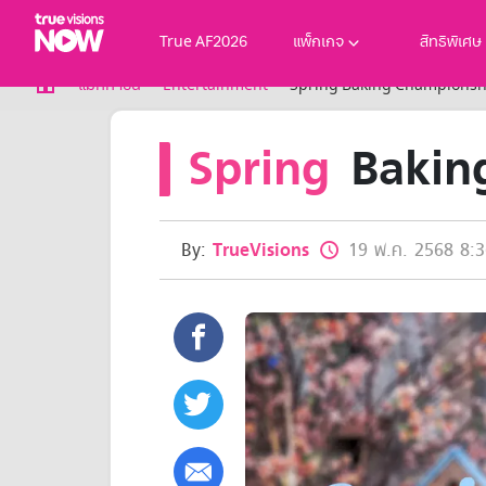
True AF2026
แพ็กเกจ
สิทธิพิเศษ
True AF2026
แม็กกาซีน
Entertainment
Spring Baking Championsh
แพ็กเกจ
Spring
Bakin
NOW ENT
NOW SPORTS
NOW BUNDLES
NOW Muay Thai
แพ็กเกจทรูวิชันส์นาวทั้งหมด
By:
TrueVisions
19 พ.ค. 2568 8:3
เคเบิลและจานดาวเทียม
สิทธิพิเศษ
สิทธิพิเศษลูกค้าทรูวิชั่นส์
Showtime
HoReCa
แพ็กเกจสำหรับผู้ประกอบการ
หาร้านร่วมรายการ
FAQs