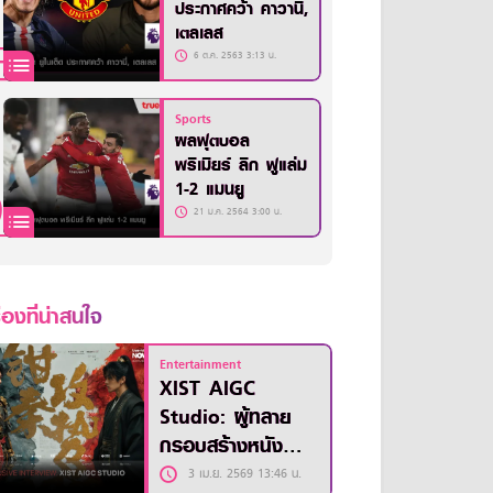
ประกาศคว้า คาวานี่,
เตลเลส
6 ต.ค. 2563 3:13 น.
Sports
ผลฟุตบอล
พรีเมียร์ ลีก ฟูแล่ม
1-2 แมนยู
21 ม.ค. 2564 3:00 น.
ื่องที่น่าสนใจ
Entertainment
XIST AIGC
Studio: ผู้ทลาย
กรอบสร้างหนัง
ด้วยขุมพลังของ AI
3 เม.ย. 2569 13:46 น.