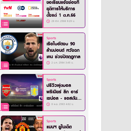
ขอเรียนแจ้งช่องที่
ยุติการให้บริการ
ตั้งแต่ 1 ต.ค.66
29 ส.ค. 2566 9:29 น.
Sports
เรือใบอัดงบ 90
ล้านปอนด์ หวังฉก
เคน ช่วงปิดฤดูกาล
2 ม.ค. 2564 3:45 น.
Sports
ปรีวิวฟุตบอล
พรีเมียร์ ลีก อาร์
เซน่อล - แอสตัน
วิลล่า
8 พ.ย. 2563 4:02 น.
Sports
แมนฯ ยูไนเต็ด