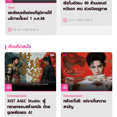
เรือใบอัดงบ 90 ล้านปอนด์
Term
หวังฉก เคน ช่วงปิดฤดูกาล
ขอเรียนแจ้งช่องที่ยุติการให้
บริการตั้งแต่ 1 ต.ค.66
2 ม.ค. 2564 3:45 น.
29 ส.ค. 2566 9:29 น.
เรื่องที่น่าสนใจ
Entertainment
Entertainment
XIST AIGC Studio: ผู้
หลัวอวิ๋นซี: แง่งามในความ
ทลายกรอบสร้างหนัง ด้วย
สามัญ
ขุมพลังของ AI