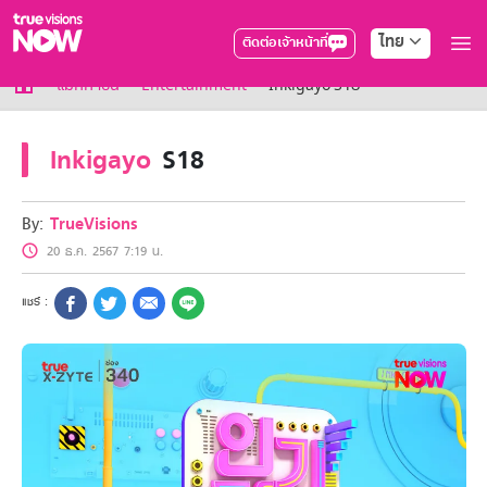
ไทย
ติดต่อเจ้าหน้าที่
True AF2026
แม็กกาซีน
Entertainment
Inkigayo S18
แพ็กเกจ
NOW ENT
Inkigayo
S18
NOW SPORTS
NOW BUNDLES
NOW Muay Thai
By:
TrueVisions
แพ็กเกจทรูวิชันส์นาวทั้งหมด
20 ธ.ค. 2567 7:19 น.
เคเบิลและจานดาวเทียม
สิทธิพิเศษ
สิทธิพิเศษลูกค้าทรูวิชั่นส์
Showtime
HoReCa
แพ็กเกจสำหรับผู้ประกอบการ
หาร้านร่วมรายการ
FAQs