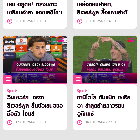
เรซ อยู่ต่อ! หลังมีข่าว
เครื่องคนสำคัญ
เตรียมอำลา แอตเลติโกฯ
ลิเวอร์พูล รื้อแผนล่าตัว
ตูราม อีกครั้ง
21 มิ.ย. 2569 3:03 น.
21 มิ.ย. 2569 2:40 น.
Sports
Sports
อินเตอร์ฯ เจรจา
ซานิโอโล คัมแบ็ก เซเรีย
ลิเวอร์พูล ยื่นข้อเสนอขอ
อา ล่าสุดย้ายถาวรซบ
ซื้อตัว โจนส์
อูดิเนเซ่
17 มิ.ย. 2569 7:53 น.
16 มิ.ย. 2569 4:11 น.