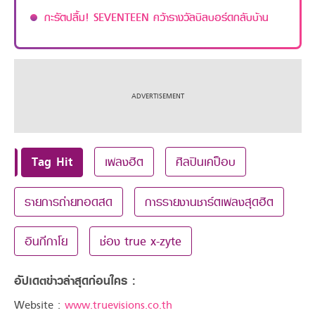
กะรัตปลื้ม! SEVENTEEN คว้ารางวัลบิลบอร์ดกลับบ้าน
Tag Hit
เพลงฮิต
ศิลปินเคป็อบ
รายการถ่ายทอดสด
การรายงานชาร์ตเพลงสุดฮิต
อินกีกาโย
ช่อง true x-zyte
อัปเดตข่าวล่าสุดก่อนใคร :
Website :
www.truevisions.co.th