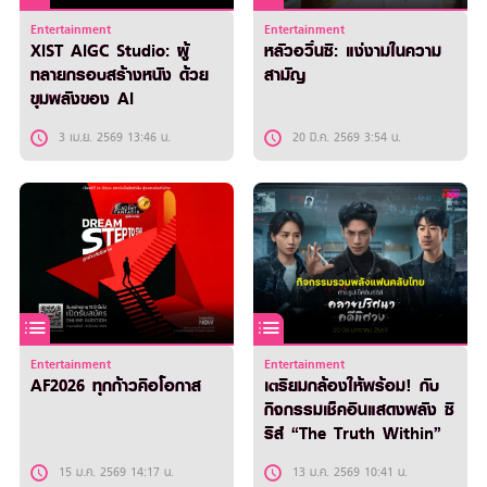
Entertainment
Entertainment
XIST AIGC Studio: ผู้
หลัวอวิ๋นซี: แง่งามในความ
ทลายกรอบสร้างหนัง ด้วย
สามัญ
ขุมพลังของ AI
3 เม.ย. 2569 13:46 น.
20 มี.ค. 2569 3:54 น.
Entertainment
Entertainment
AF2026 ทุกก้าวคือโอกาส
เตรียมกล้องให้พร้อม! กับ
กิจกรรมเช็คอินแสดงพลัง ซี
รีส์ “The Truth Within”
15 ม.ค. 2569 14:17 น.
13 ม.ค. 2569 10:41 น.