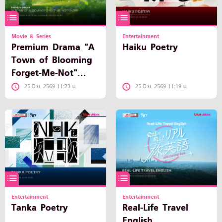
Movie & Series
Entertainment
Premium Drama "A
Haiku Poetry
Town of Blooming
Forget-Me-Not"
(New)
25 มิ.ย. 2569 11:23 น.
25 มิ.ย. 2569 11:19 น.
Entertainment
Entertainment
Tanka Poetry
Real-Life Travel
English