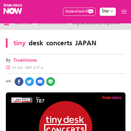
ไทย
ติดต่อเจ้าหน้าที่
True AF2026
แม็กกาซีน
Entertainment
tiny desk concerts JAPAN
แพ็กเกจ
NOW ENT
tiny
desk concerts JAPAN
NOW SPORTS
NOW BUNDLES
NOW Muay Thai
By:
TrueVisions
แพ็กเกจทรูวิชันส์นาวทั้งหมด
21 ต.ค. 2567 2:17 น.
เคเบิลและจานดาวเทียม
สิทธิพิเศษ
สิทธิพิเศษลูกค้าทรูวิชั่นส์
Showtime
HoReCa
แพ็กเกจสำหรับผู้ประกอบการ
หาร้านร่วมรายการ
FAQs