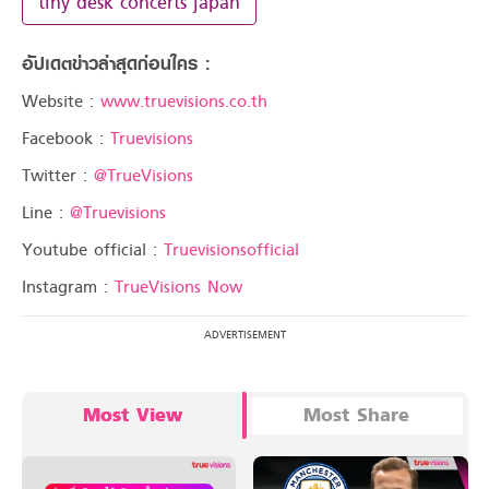
tiny desk concerts japan
อัปเดตข่าวล่าสุดก่อนใคร :
Website :
www.truevisions.co.th
Facebook :
Truevisions
Twitter :
@TrueVisions
Line :
@Truevisions
Youtube official :
Truevisionsofficial
Instagram :
TrueVisions Now
Most View
Most Share