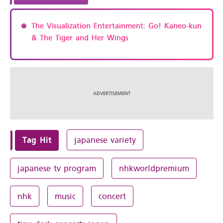
The Visualization Entertainment: Go! Kaneo-kun
& The Tiger and Her Wings
Tag Hit
japanese variety
japanese tv program
nhkworldpremium
nhk
music
concert