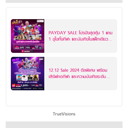
PAYDAY SALE โปรปังสุดคุ้ม 1 แถม
1 จุใจทั้งกีฬา และบันเทิงในแพ็กเดียว ที่
แอปพลิเคชัน TrueVisions NOW 3
วันเท่านั้น 28 - 30 พ.ย. 67
12.12 Sale 2024 ดีลพิเศษ พร้อม
เสิร์ฟคอกีฬา และความบันเทิงระดับ
พรีเมียม
TrueVisions