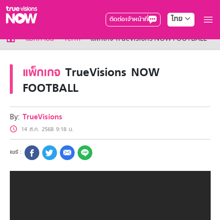
ไทย
ติดต่อเจ้าหน้าที่
True AF2026
แม็กกาซีน
Term
แพ็กเกจ TrueVisions NOW FOOTBALL
แพ็กเกจ
NOW ENT
แพ็กเกจ
TrueVisions NOW
NOW SPORTS
FOOTBALL
NOW BUNDLES
NOW Muay Thai
แพ็กเกจทรูวิชันส์นาวทั้งหมด
By:
TrueVisions
เคเบิลและจานดาวเทียม
สิทธิพิเศษ
14 ส.ค. 2568 9:18 น.
สิทธิพิเศษลูกค้าทรูวิชั่นส์
Showtime
HoReCa
แพ็กเกจสำหรับผู้ประกอบการ
หาร้านร่วมรายการ
FAQs