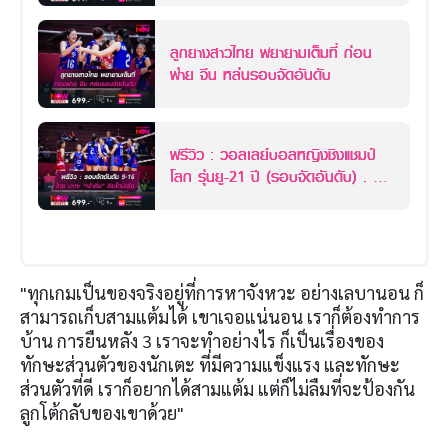
ลูกยางสาวไทย พยายามเต็มที่ ก่อน
พ่าย จีน หล่นรอบจัดอันดับ
พรีวิว : วอลเลย์บอลหญิงชิงแชมป์
โลก รุ่นยู-21 ปี (รอบจัดอันดับ) . ทีม
ชาติไทย พบกับ ทีมชาติอินโดนีเซีย
"ทุกเกมเป็นของจริงอยู่ที่การหาจังหวะ อย่างเลบานอน ก็
สามารถเก็บสามแต้มได้ เขาเจอแน่นอน เราก็ต้องทำการ
บ้าน การยืนหลัง 3 เราจะทำอย่างไร ก็เป็นเรื่องของ
ทักษะส่วนตัวของนักเตะ ที่มีความแข็งแรง และทักษะ
ส่วนตัวที่ดี เราก็อยากได้สามแต้ม แต่ก็ไม่ลืมที่จะป้องกัน
ลูกโต้กลับของเขาด้วย"