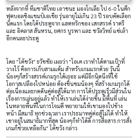
หลังจากที่ ทีมชาติไทย เอาชนะ มองโกเลีย ไป 6-0 ในศึก
ฟุตบอลชิงแชมป์เอเชีย รุ่นอายุไม่เกิน 23 ปี รอบคัดเลือก
นัดแรก โดยได้ประตูจาก แฮตทริกของ เสกสรรค์ ราตรี
และ อิคลาส สันหรน, ยศกร บูรพา และ ชวัลวิทย์ แซ่เล้า
อีกคนละประตู
โดย "โค้ชวัง" ธวัชชัย เผยว่า "โอเค เราทำได้ตามเป้าที่
วางไว้ คือการเก็บสามแต้ม สำหรับเกมแรกด้วย วันนี้
น้องๆก็สร้างสรรค์เกมรุกได้เยอะ แต่มีอีกนิดนึงที่ใช้
โอกาสเปลืองไปหน่อย ต้องชื่นชมน้องๆ ที่สร้างเกมรุกได้
ต่อเนื่องและกดดันคู่ต่อสู้ได้มาก การได้ประตูเร็วมีส่วนใน
เรื่องการเล่นอยู่แล้ว ทำให้เราเล่นได้ง่ายขึ้น มีพื้นที่ เล่น
ในหลายพื้นที่ในการโจมตี พยายามให้เขามองไปข้าง
หน้า มีสมาธิ ทุกช่วงเวลา เราประมาทคู่ต่อสู้ไม่ได้ ทำให้
เขาอยู่ในสมาธิมากที่สุด น้องๆก็ทำได้ดี การสื่อสาร การสั่ง
เกมก็ช่วยเหลือกัน" โค้ชวัง กล่าว