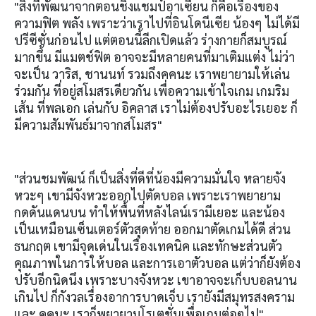
"สิ่งที่พัฒนาจากตอนชิงแชมป์อาเซียน ก็คือเรื่องของ
ความฟิต พลัง เพราะว่าเราไปที่อินโดนีเซีย น้องๆ ไม่ได้มี
ปรีซีซั่นก่อนไป แต่ตอนนี้ลีกเปิดแล้ว ร่างกายก็สมบูรณ์
มากขึ้น มีแมตช์ฟิต อาจจะมีหลายคนที่มาเติมแต่ง ไม่ว่า
จะเป็น วาริส, ชานนท์ รวมถึงคคนะ เราพยายามให้เล่น
ร่วมกัน ที่อยู่สโมสรเดียวกัน เพื่อความเข้าใจเกม เกมริม
เส้น ที่พลเอก เล่นกับ อิคลาส เราไม่ต้องปรับอะไรเยอะ ก็
มีความสัมพันธ์มาจากสโมสร"
"ส่วนชมพัฒน์ ก็เป็นสิ่งที่ดีที่น้องมีความมั่นใจ หลายจัง
หวะๆ เขามีจังหวะออกไปตัดบอล เพราะเราพยายาม
กดดันแดนบน ทำให้พื้นที่หลังไลน์เรามีเยอะ และน้อง
เป็นเหมือนเซ็นเตอร์ตัวสุดท้าย ออกมาตัดเกมได้ดี ส่วน
ธนกฤต เขามีจุดเด่นในเรื่องเทคนิค และทักษะส่วนตัว
คุณภาพในการให้บอล และการเอาตัวบอล แต่ว่าก็ยังต้อง
ปรับอีกนิดนึง เพราะบางจังหวะ เขาอาจจะเก็บบอลนาน
เกินไป ก็กังวลเรื่องอาการบาดเจ็บ เรายังมีสมุทรสงคราม
และ คคนะ เราก็พยายามโรเตชั่นเพื่อเกมต่อๆไป"