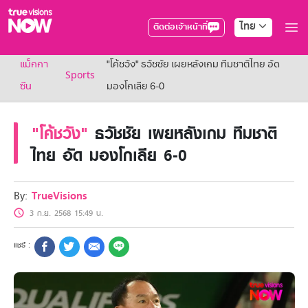
ไทย
ติดต่อเจ้าหน้าที่
True AF2026
แม็กกา
"โค้ชวัง" ธวัชชัย เผยหลังเกม ทีมชาติไทย อัด
แพ็กเกจ
Sports
NOW ENT
ซีน
มองโกเลีย 6-0
NOW SPORTS
NOW BUNDLES
"โค้ชวัง"
ธวัชชัย เผยหลังเกม ทีมชาติ
NOW Muay Thai
แพ็กเกจทรูวิชันส์นาวทั้งหมด
ไทย อัด มองโกเลีย 6-0
เคเบิลและจานดาวเทียม
สิทธิพิเศษ
สิทธิพิเศษลูกค้าทรูวิชั่นส์
By:
TrueVisions
Showtime
3 ก.ย. 2568 15:49 น.
HoReCa
แพ็กเกจสำหรับผู้ประกอบการ
หาร้านร่วมรายการ
FAQs