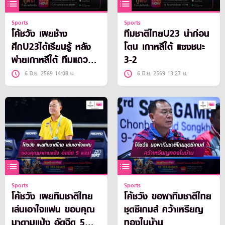
Sports
Sports
โค้ชวัง เผยช้าง
ทีมชาติไทยU23 นำก่อน
ศึกU23ได้เรียนรู้ หลัง
โดน เกาหลีใต้ แซงชนะ
พ่ายเกาหลีใต้ ทีมแถว
3-2
หน้าเอเชีย
6 มิ.ย. 2569 14:08 น.
6 มิ.ย. 2569 13:27 น.
Sports
Sports
โค้ชวัง เผยทีมชาติไทย
โค้ชวัง ขอพาทีมชาติไทย
เล่นเอาใจแฟน ขอบคุณ
ชุดซีเกมส์ คว้าเหรียญ
มาดามแป้ง อัดฉีด 5
ทองในบ้าน