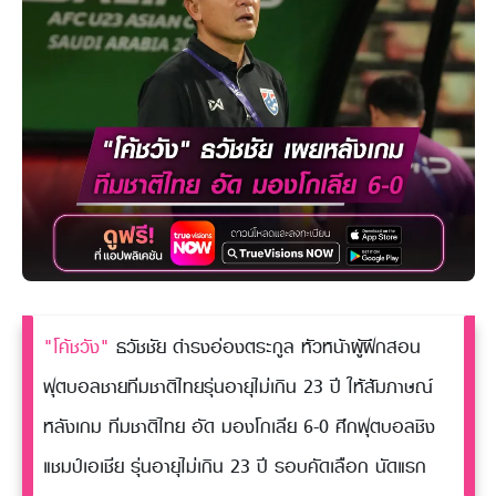
"โค้ชวัง"
ธวัชชัย ดำรงอ่องตระกูล หัวหน้าผู้ฝึกสอน
ฟุตบอลชายทีมชาติไทยรุ่นอายุไม่เกิน 23 ปี ให้สัมภาษณ์
หลังเกม ทีมชาติไทย อัด มองโกเลีย 6-0 ศึกฟุตบอลชิง
แชมป์เอเชีย รุ่นอายุไม่เกิน 23 ปี รอบคัดเลือก นัดแรก