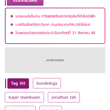
ข่าวที่เกี่ยวข้อง
เบรเมนเล่นในบ้าน หวังแชร์แต้มเลเวอร์คูเซ่นที่ยังไม่เข้าฝัก
บาเยิร์นยังเหนือกว่ามาก น่าบุกชนะเอาก์สบวร์กไม่ยาก
โปรแกรมถ่ายทอดสดประจำวันอาทิตย์ที่ 31 สิงหาคม 68
Tag Hit
bundesliga
bayer leverkusen
jonathan tah