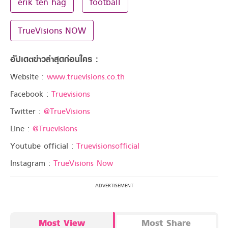
erik ten hag
football
TrueVisions NOW
อัปเดตข่าวล่าสุดก่อนใคร :
Website :
www.truevisions.co.th
Facebook :
Truevisions
Twitter :
@TrueVisions
Line :
@Truevisions
Youtube official :
Truevisionsofficial
Instagram :
TrueVisions Now
Most View
Most Share