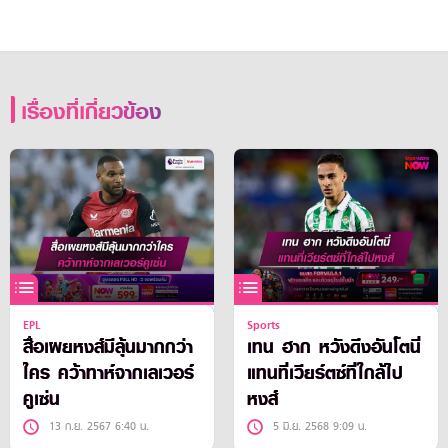
เรื่องที่เกี่ยวข้อง
EPL
Sports
สื่อเผยหงส์มีลุ้นมากกว่า
เทน ฮาก หวังดึงอันโตนี่
ใคร คว้าทาห์จากเลเวอร์
แทนที่เวียร์ตซ์ที่ใกล้ไป
คูเซ่น
หงส์
13 ก.ย. 2567 6:40 น.
5 มิ.ย. 2568 9:09 น.