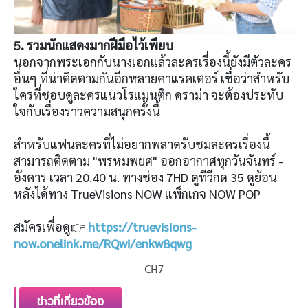
5. รวมนักแสดงมากฝีมือไว้เพียบ
นอกจากพระเอกกับนางเอกแล้วละครเรื่องนี้ยังมีตัวละคร
อื่นๆ ที่น่าติดตามกันอีกหลายคาแรคเตอร์ เชื่อว่าสำหรับ
ใครที่ชอบดูละครแนวโรแมนติก ดราม่า จะต้องประทับ
ใจกับเรื่องราวความสนุกครั้งนี้
สำหรับแฟนละครที่ไม่อยากพลาดรับชมละครเรื่องนี้
สามารถติดตาม "พรหมพยศ" ออกอากาศทุกวันจันทร์ -
อังคาร เวลา 20.40 น. ทางช่อง 7HD ดูทีวีกด 35 ดูย้อน
หลังได้ทาง TrueVisions NOW แพ็กเกจ NOW POP
สมัครเพื่อดู👉
https://truevisions-
now.onelink.me/RQwi/enkw8qwg
CH7
ข่าวที่เกี่ยวข้อง