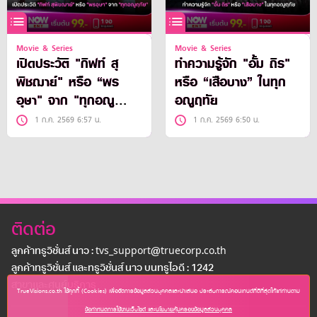
Movie & Series
Movie & Series
เปิดประวัติ "กิฟท์ สุ
ทำความรู้จัก "อั้ม ถิร"
พิชฌาย์" หรือ “พร
หรือ “เสือบาง” ในทุก
อุษา" จาก "ทุกอณู
อณูฤทัย
ฤทัย"
1 ก.ค. 2569 6:57 น.
1 ก.ค. 2569 6:50 น.
ติดต่อ
ลูกค้าทรูวิชั่นส์ นาว : tvs_support@truecorp.co.th
ลูกค้าทรูวิชั่นส์ และทรูวิชั่นส์ นาว บนทรูไอดี : 1242
สาขาเเละศูนย์บริการ
TrueVisions.co.th ใช้คุกกี้ (Cookies) เพื่อจัดการข้อมูลส่วนบุคคลและนำเสนอ ประสบการณ์คอนเทนต์ที่ดีที่สุดให้แก่ท่านตาม
ข้อกำหนดการใช้งานเว็บไซต์ และนโยบายคุ้มครองข้อมูลส่วนบุคคล