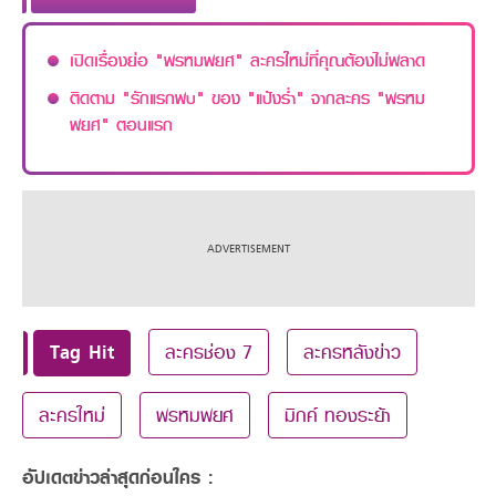
เปิดเรื่องย่อ "พรหมพยศ" ละครใหม่ที่คุณต้องไม่พลาด
ติดตาม "รักแรกพบ" ของ "แป้งร่ำ" จากละคร "พรหม
พยศ" ตอนแรก
Tag Hit
ละครช่อง 7
ละครหลังข่าว
ละครใหม่
พรหมพยศ
มิกค์ ทองระย้า
อัปเดตข่าวล่าสุดก่อนใคร :