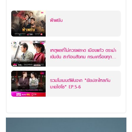
ฟ้าพยับ
เหตุผลที่ไม่ควรพลาด เมืองแก้ว ดราม่า
เข้มข้น สะท้อนสังคม ครบเครื่องทุก
มิติ
รวมโมเมนต์ฟินจาก "ยัยปลาไหลกับ
นายไฮโซ" EP.5-6