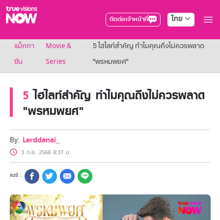
ไทย
ติดต่อเจ้าหน้าที่
True AF2026
แม็กกา
Movie &
5 ไฮไลท์สำคัญ ทำไมคุณถึงไม่ควรพลาด
แพ็กเกจ
NOW ENT
ซีน
Series
"พรหมพยศ"
NOW SPORTS
NOW BUNDLES
5
ไฮไลท์สำคัญ ทำไมคุณถึงไม่ควรพลาด
NOW Muay Thai
แพ็กเกจทรูวิชันส์นาวทั้งหมด
"พรหมพยศ"
เคเบิลและจานดาวเทียม
สิทธิพิเศษ
สิทธิพิเศษลูกค้าทรูวิชั่นส์
By:
Lerddanai_
Showtime
3 ก.ย. 2568 8:37 น.
HoReCa
แพ็กเกจสำหรับผู้ประกอบการ
หาร้านร่วมรายการ
FAQs