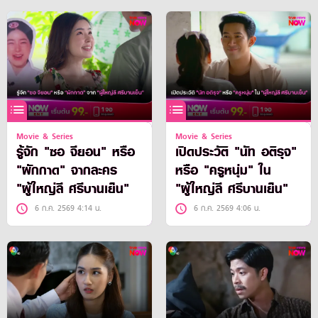
Movie & Series
Movie & Series
รู้จัก "ซอ จียอน" หรือ
เปิดประวัติ "นัท อติรุจ"
"ผักกาด" จากละคร
หรือ "ครูหนุ่ม" ใน
"ผู้ใหญ่ลี ศรีบานเย็น"
"ผู้ใหญ่ลี ศรีบานเย็น"
6 ก.ค. 2569 4:14 น.
6 ก.ค. 2569 4:06 น.