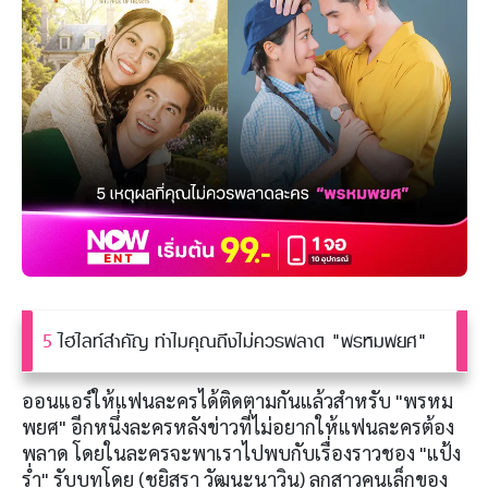
5
ไฮไลท์สำคัญ ทำไมคุณถึงไม่ควรพลาด "พรหมพยศ"
ออนแอร์ให้แฟนละครได้ติดตามกันแล้วสำหรับ "พรหม
พยศ" อีกหนึ่งละครหลังข่าวที่ไม่อยากให้แฟนละครต้อง
พลาด โดยในละครจะพาเราไปพบกับเรื่องราวชอง "แป้ง
ร่ำ" รับบทโดย (ชยิสรา วัฒนะนาวิน) ลูกสาวคนเล็กของ