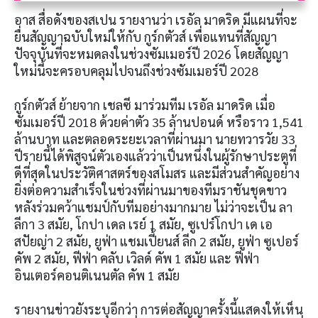
อาส สื่อดังของสเปน รายงานว่า เรอัล มาดริด มีแผนที่จะ
ยื่นสัญญาฉบับใหม่ให้กับ กูร์กตัวส์ เพื่อแทนที่สัญญา
ปัจจุบันที่จะหมดลงในช่วงซัมเมอร์ปี 2026 โดยสัญญา
ใหม่นี้จะครอบคลุมไปจนถึงช่วงซัมเมอร์ปี 2028
กูร์กตัวส์ ย้ายจาก เชลซี มาร่วมทีม เรอัล มาดริด เมื่อ
ซัมเมอร์ปี 2018 ด้วยค่าตัว 35 ล้านปอนด์ หรือราว 1,541
ล้านบาท และตลอดระยะเวลาที่ผ่านมา นายทวารวัย 33
ปีรายนี้ได้พิสูจน์ตัวเองแล้วว่าเป็นหนึ่งในผู้รักษาประตูที่
ดีที่สุดในประวัติศาสตร์ของสโมสร และมีส่วนสำคัญอย่าง
ยิ่งต่อความสำเร็จในช่วงที่ผ่านมาของทีมราชันชุดขาว
หลังร่วมคว้าแชมป์กับทีมอย่างมากมาย ไม่ว่าจะเป็น ลา
ลีกา 3 สมัย, โกปา เดล เรย์ 1 สมัย, ซูเปร์โกปา เด เอ
สปัยญ่า 2 สมัย, ยูฟ่า แชมเปี้ยนส์ ลีก 2 สมัย, ยูฟ่า ซูเปอร์
คัพ 2 สมัย, ฟีฟ่า คลับ เวิลด์ คัพ 1 สมัย และ ฟีฟ่า
อินเตอร์คอนติเนนตัล คัพ 1 สมัย
รายงานข่าวยังระบุอีกว่า การต่อสัญญาครั้งนี้แสดงให้เห็น