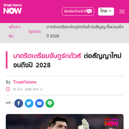
ไทย
ติดต่อเจ้าหน้าที่
True AF2026
แม็กกา
มาดริดเตรียมจับกูร์กตัวส์ ต่อสัญญาใหม่จนถึง
แพ็กเกจ
Sports
NOW ENT
ซีน
ปี 2028
NOW SPORTS
NOW BUNDLES
มาดริดเตรียมจับกูร์กตัวส์
ต่อสัญญาใหม่
NOW Muay Thai
แพ็กเกจทรูวิชันส์นาวทั้งหมด
จนถึงปี 2028
เคเบิลและจานดาวเทียม
สิทธิพิเศษ
สิทธิพิเศษลูกค้าทรูวิชั่นส์
By:
TrueVisions
Showtime
19 มิ.ย. 2568 8:41 น.
HoReCa
แพ็กเกจสำหรับผู้ประกอบการ
หาร้านร่วมรายการ
FAQs