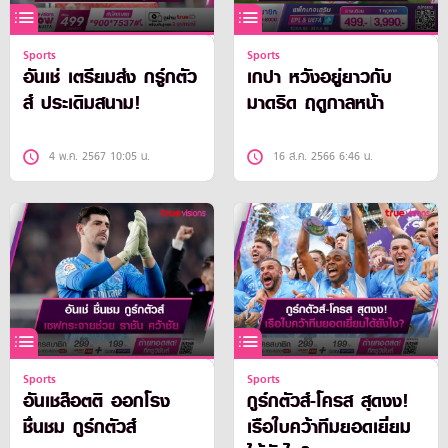
Sports
Sports
อันเช่ เตรียมส่ง กรู์กตัว
เกปา หวังอยู่ยาวกับ
ส์ ประเดิมสนาม!
มาดริด ฤดูกาลหน้า
4 พ.ค. 2567 10:05 น.
16 ส.ค. 2566 6:46 น.
Sports
Sports
อันเชล็อตติ ออกโรง
กูร์กตัวส์-โครส สุดงง!
ชื่นชม กูร์กตัวส์
เรือใบคว้าทีมยอดเยี่ยม