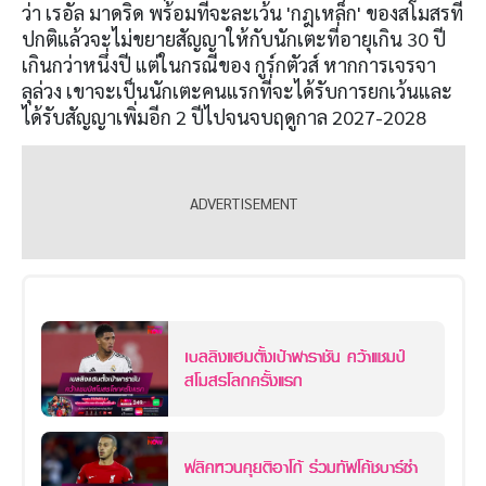
ว่า เรอัล มาดริด พร้อมที่จะละเว้น 'กฎเหล็ก' ของสโมสรที่
ปกติแล้วจะไม่ขยายสัญญาให้กับนักเตะที่อายุเกิน 30 ปี
เกินกว่าหนึ่งปี แต่ในกรณีของ กูร์กตัวส์ หากการเจรจา
ลุล่วง เขาจะเป็นนักเตะคนแรกที่จะได้รับการยกเว้นและ
ได้รับสัญญาเพิ่มอีก 2 ปีไปจนจบฤดูกาล 2027-2028
เบลลิงแฮมตั้งเป้าพาราชัน คว้าแชมป์
สโมสรโลกครั้งแรก
ฟลิคหวนคุยติอาโก้ ร่วมทัพโค้ชบาร์ซ่า