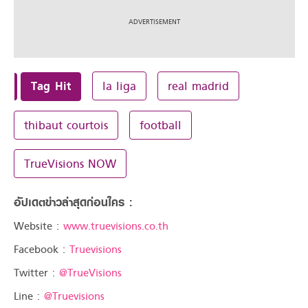
Tag Hit
la liga
real madrid
thibaut courtois
football
TrueVisions NOW
อัปเดตข่าวล่าสุดก่อนใคร :
Website :
www.truevisions.co.th
Facebook :
Truevisions
Twitter :
@TrueVisions
Line :
@Truevisions