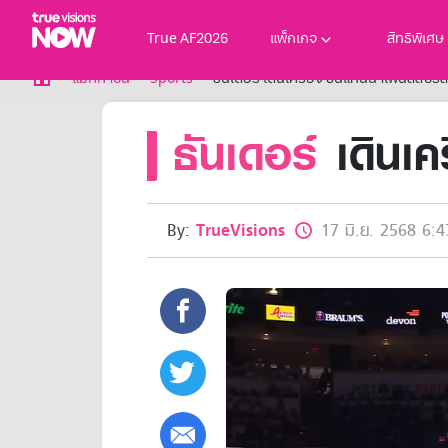
True AF2026
แพ็กเกจ
สิทธิพิเศษ
True AF2026
แม็กกาซีน
Sports
ธันเดอร์ เดินเครื่อง ขึ้นแท่นนำไฟนัลส์ซีรี่ส์
แพ็กเกจ
ธันเดอร์
เดินเครื
NOW ENT
NOW SPORTS
NOW BUNDLES
NOW Muay Thai
แพ็กเกจทรูวิชันส์นาวทั้งหมด
By:
TrueVisions
17 มิ.ย. 2568 6:4
เคเบิลและจานดาวเทียม
สิทธิพิเศษ
สิทธิพิเศษลูกค้าทรูวิชั่นส์
Showtime
HoReCa
แพ็กเกจสำหรับผู้ประกอบการ
หาร้านร่วมรายการ
FAQs