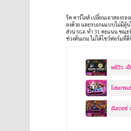
ริค คาร์ไลส์ เปลี่ยนเอาสองร
ลงด้วย และจบเกมแบบไม่มีลุ้นใ
ส่วน
SGA
ทำ
31
คะแนน ขณะที่
ช่วงต้นเกม ไม่ได้โชว์ฟอร์มที่ด
พรีวิว เอ็นบีเอ ไฟนัล
เพเซอร์ส
โปรแกรมถ
ธันเดอร์ 