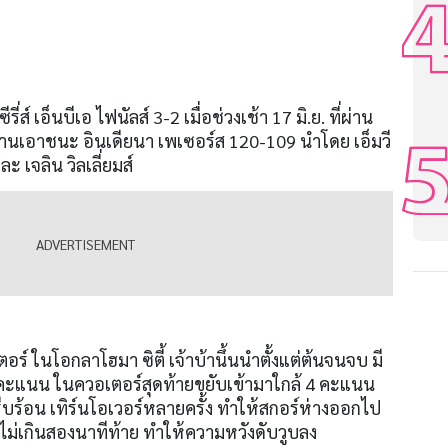
รี่ส์ เอ็นบีเอ ไฟนัลส์
3-2
เมื่อช่วงเช้า
17
มิ
.
ย
.
ที่ผ่าน
านเอาชนะ อินเดียนา เพเซอร์ส
120-109
นำโดย เอ็มวี
ะ เจลิน วิลเลี่ยมส์
ตอร์ ในโอกลาโฮมา ซิตี้ เจ้าบ้านึ้นนำตั้งแต่ต้นจนจบ มี
คะแนน ในควอเตอร์สุดท้ายขยับเข้ามาใกล้
4
คะแนน
รีบร้อน เทิร์นโอเวอร์หลายครั้ง ทำให้สกอร์ห่างออกไป
าไม่เกินสองนาทีท้าย ทำให้ความหวังดับวูบลง