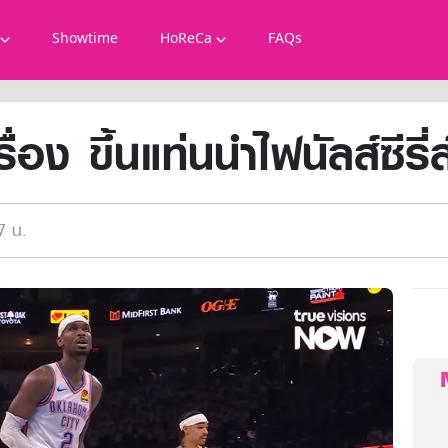
Showtime
HoReCa
FAQs
่อง ขึ้นแท่นนำไฟนัลส์ซีรี่ส
7 น.