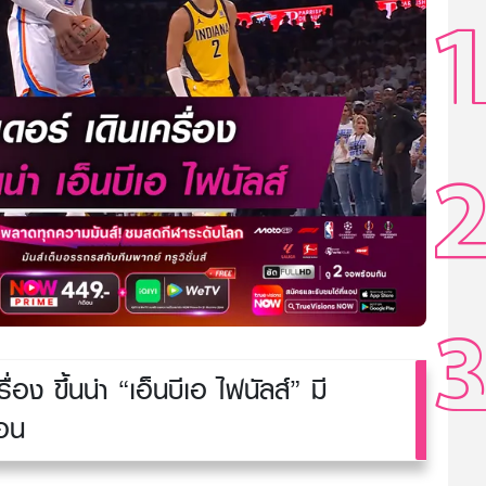
ื่อง ขึ้นนำ “เอ็นบีเอ ไฟนัลส์” มี
่อน