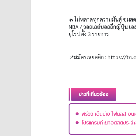
🔥
ไม่พลาดทุกความมันส์ ชม
NBA /
วอลเลย์บอลลีกญี่ปุ่น เอส
ยุโรปทั้ง
3
รายการ
📌สมัครเลยคลิก
:
https://tru
ข่าวที่เกี่ยวข้อง
พรีวิว เอ็นบีเอ ไฟนัลส์ อิ
โปรแกรมถ่ายทอดสดประจำวัน