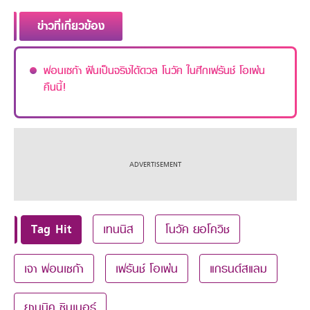
ข่าวที่เกี่ยวข้อง
ฟอนเซก้า ฝันเป็นจริงได้ดวล โนวัค ในศึกเฟร้นช์ โอเพ่น
คืนนี้!
Tag Hit
เทนนิส
โนวัค ยอโควิช
เจา ฟอนเซก้า
เฟร้นช์ โอเพ่น
แกรนด์สแลม
ยานนิค ซินเนอร์