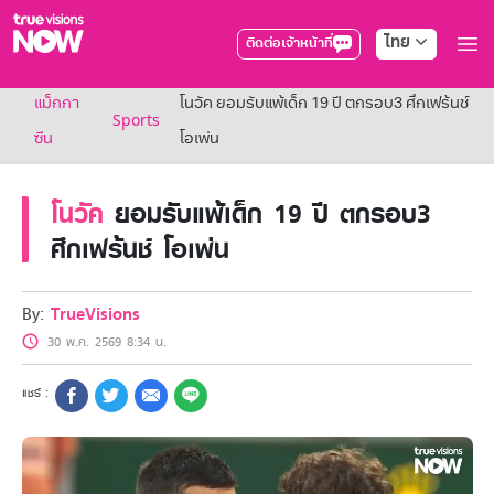
ไทย
ติดต่อเจ้าหน้าที่
True AF2026
แม็กกา
โนวัค ยอมรับแพ้เด็ก 19 ปี ตกรอบ3 ศึกเฟร้นช์
แพ็กเกจ
Sports
NOW ENT
ซีน
โอเพ่น
NOW SPORTS
NOW BUNDLES
โนวัค
ยอมรับแพ้เด็ก 19 ปี ตกรอบ3
NOW Muay Thai
แพ็กเกจทรูวิชันส์นาวทั้งหมด
ศึกเฟร้นช์ โอเพ่น
เคเบิลและจานดาวเทียม
สิทธิพิเศษ
สิทธิพิเศษลูกค้าทรูวิชั่นส์
By:
TrueVisions
Showtime
30 พ.ค. 2569 8:34 น.
HoReCa
แพ็กเกจสำหรับผู้ประกอบการ
หาร้านร่วมรายการ
FAQs