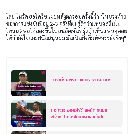
โดย โนวัค ยอโควิช เผยหลังตกรอบครั้งนี้ว่า "ในช่วงท้าย
ของการแข่งขันมีอยู่ 2-3 ครั้งที่ผมรู้สึกว่าแทบจะยืนไม่
ไหว แต่พอได้มองขึ้นไปบนอัฒจันทร์แล้วเห็นแฟนๆคอย
ให้กำลังใจและสนับสนุนผม มันเป็นสิ่งที่มหัศจรรย์จริงๆ"
รีบาคิน่า เข้าชิง รีแมตช์ ซาบาเลนก้า
ยอโควิช ขออย่าได้เจอนักเทนนิส
ฝรั่งเศส หลังโดนแฟนเจ้าถิ่นปั่น