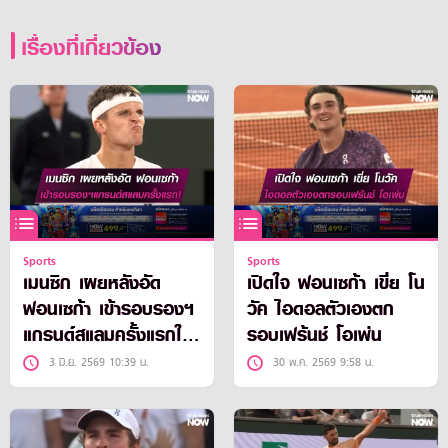
เรื่องที่เกี่ยวข้อง
Sports
Sports
เมนซิก เผยหลังอัด
เปิดใจ ฟอนเซก้า เขี่ย โน
ฟอนเซก้า เข้ารอบรองฯ
วัค ไอดอลตัวเองตก
แกรนด์สแลมครั้งแรกใน
รอบเฟร้นช์ โอเพ่น
ชีวิต
3 มิ.ย. 2569 10:39 น.
30 พ.ค. 2569 9:58 น.