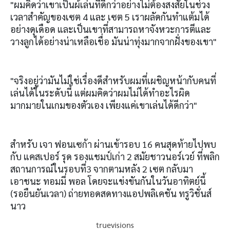
"ผมคิดว่าเขาเป็นผ้เล่นที่ดีกว่าอย่างไม่ต้องสงสัยในช่วง
เวลาสำคัญของเซต 4 และ เซต 5 เราผลัดกันทำแต้มได้
อย่างดุเดือด และเป็นเขาที่สามารถหาจังหวะการตีและ
วางลูกได้อย่างน่าเหลือเชื่อ มันน่าทุ่งมากจากฝั่งของเขา"
"จริงอยู่ว่ามันไม่ใช่เรื่องดีสำหรับผมที่เผชิญหน้ากับคนที่
เล่นได้ในระดับนี้ แต่ผมคิดว่าผมไม่ได้ทำอะไรผิด
มากมายในเกมของตัวเอง เพียงแค่เขาเล่นได้ดีกว่า"
สำหรับ เจา ฟอนเซก้า ผ่านเข้ารอบ 16 คนสุดท้ายไปพบ
กับ แคสเปอร์ รุด รองแชมป์เก่า 2 สมัยชาวนอร์เวย์ ที่พลิก
สถานการณ์ในรอบที่3 จากตามหลัง 2 เซต กลับมา
เอาชนะ ทอมมี่ พอล โดยจะแข่งขันกันในวันอาทิตย์นี้
(รอยืนยันเวลา) ถ่ายทอดสดทางแอปพลิเคชัน ทรูวิชั่นส์
นาว
truevisions