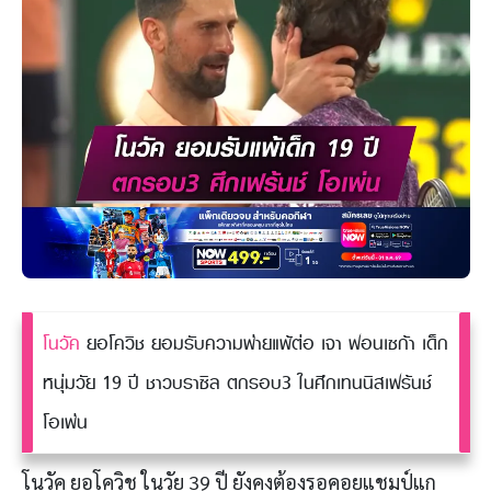
โนวัค
ยอโควิช ยอมรับความพ่ายแพ้ต่อ เจา ฟอนเซก้า เด็ก
หนุ่มวัย 19 ปี ชาวบราซิล ตกรอบ3 ในศึกเทนนิสเฟร้นช์
โอเพ่น
โนวัค ยอโควิช ในวัย 39 ปี ยังคงต้องรอคอยแชมป์แก