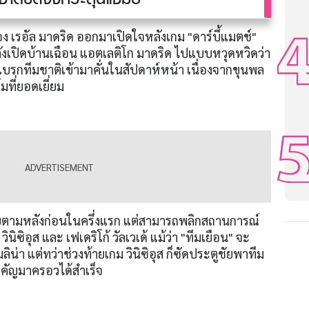
่งของ เรอัล มาดริด ออกมาเปิดใจหลังเกม "ดาร์บี้แมตช์"
 หลังเปิดบ้านเฉือน แอตเลติโก มาดริด ไปแบบหวุดหวิดว่า
วงเบรกทีมชาติเข้ามาคั่นในสัปดาห์หน้า เนื่องจากขุนพล
มที่ยอดเยี่ยม
ายตามหลังก่อนในครึ่งแรก แต่สามารถพลิกสถานการณ์
ซิอุส และ เฟเดริโก้ วัลเวเด้ แม้ว่า "ทีมเยือน" จะ
ิน่า แต่ทว่าช่วงท้ายเกม วินิซิอุส ก็ซัดประตูชัยพาทีม
ำคัญมาครอวได้สำเร็จ