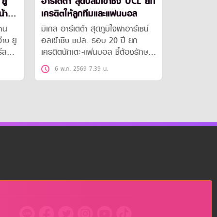
 ยู
อาร์เตต้า สุดปลื้มเข้าชิง UCL ยก
้า
เครดิตให้ลูกทีมและแฟนบอล
งาน
มิเกล อาร์เตต้า สุดภูมิใจพาอาร์เซน่
่าง ยู
อลเข้าชิง ชปล. รอบ 20 ปี ยก
ร์ลอธ
เครดิตนักเตะ-แฟนบอล ชี้ต้องรักษา
ตเลติ
มาตรฐานลุ้นแชมป์ต่อเนื่อง
6 พ.ค. 2569 7:39 น.