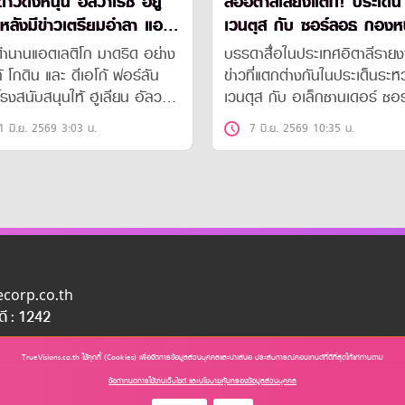
ดาวดังหนุน อัลวาเรซ อยู่
สื่ออิตาลีเสียงแตก! ประเด็น
เวนตุส กับ ซอร์ลอธ กองหน
โกฯ
แอต.มาดริด
ำนานแอตเลติโก มาดริด อย่าง
บรรดาสื่อในประเทศอิตาลีราย
ก้ โกดิน และ ดีเอโก้ ฟอร์ลัน
ข่าวที่แตกต่างกันในประเด็นระหว
งสนับสนุนให้ ฮูเลียน อัลวา
เวนตุส กับ อเล็กซานเดอร์ ซอ
ยู่ค้าแข้งกับทีมต่อไป พร้อม
กองหน้าทีมชาตินอร์เวย์ของแอ
1 มิ.ย. 2569 3:03 น.
7 มิ.ย. 2569 10:35 น.
งเป็นกองหน้าระดับพิเศษที่หา
โก มาดริด
กในวงการฟุตบอลยุคปัจจุบัน
uecorp.co.th
อดี : 1242
TrueVisions.co.th ใช้คุกกี้ (Cookies) เพื่อจัดการข้อมูลส่วนบุคคลและนำเสนอ ประสบการณ์คอนเทนต์ที่ดีที่สุดให้แก่ท่านตาม
ข้อกำหนดการใช้งานเว็บไซต์ และนโยบายคุ้มครองข้อมูลส่วนบุคคล