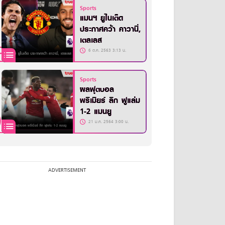
Sports
แมนฯ ยูไนเต็ด
ประกาศคว้า คาวานี่,
เตลเลส
6 ต.ค. 2563 3:13 น.
Sports
ผลฟุตบอล
พรีเมียร์ ลีก ฟูแล่ม
1-2 แมนยู
21 ม.ค. 2564 3:00 น.