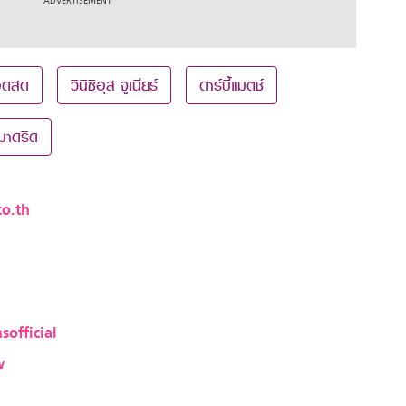
อดสด
วินิซิอุส จูเนียร์
ดาร์บี้แมตช์
มาดริด
o.th
sofficial
w