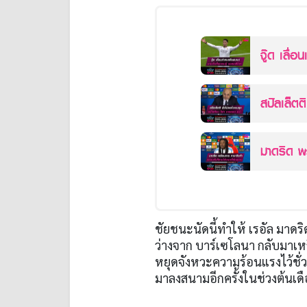
จู๊ด เลื่อนเวลาค
เลติโกฯ
สปัลเล็ตติ ยังไม่
4-0
มาดริด พร้อมขาย 
ต้องการ
ชัยชนะนัดนี้ทำให้ เรอัล มาดริ
ว่างจาก บาร์เซโลนา กลับมาเห
หยุดจังหวะความร้อนแรงไว้ชั่
มาลงสนามอีกครั้งในช่วงต้นเด