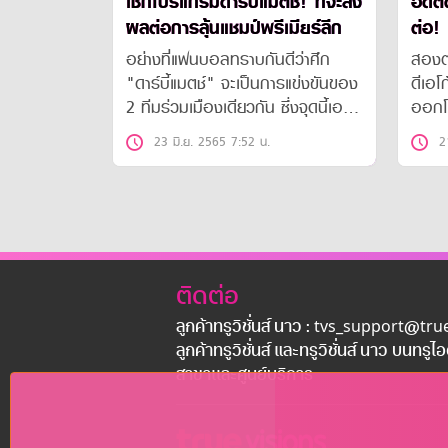
เช็กโปรแกรมดาร์บี้แมตช์! ที่จะส่ง
อดีต
ผลต่อการลุ้นแชมป์พรีเมียร์ลีก
ต่อ! หลังมีข่าวเตรียมอำลา แอต
เลติ
อย่างที่แฟนบอลทราบกันดีว่าศึก
สองต
"ดาร์บี้แมตช์" จะเป็นการแข่งขันของ
ดีเอโ
2 ทีมร่วมเมืองเดียวกัน ซึ่งจุดนี้เองที่
ออกโร
ทำให้แต่ละฝ่ายไม่มีใครยอมใคร เพราะ
เรซ อ
23 มิ.ย. 2565 7:52 น.
2
ด้วยความที่ศักดิ์ศรีมันค้ำคอ
ยกย่อ
ได้ยา
ติดต่อ
ลูกค้าทรูวิชั่นส์ นาว : tvs_support@tr
ลูกค้าทรูวิชั่นส์ และทรูวิชั่นส์ นาว บนทรูไ
สาขาเเละศูนย์บริการ