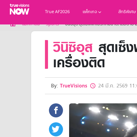
True AF2026
แพ็กเกจ
สิทธิพิเศษ
True AF2026
แม็กกาซีน
Sports
วินิซิอุส สุดเซ็งพักเบรกทีมชาติ! เสียดาย 
แพ็กเกจ
วินิซิอุส
สุดเซ็ง
NOW ENT
NOW SPORTS
NOW BUNDLES
เครื่องติด
NOW Muay Thai
แพ็กเกจทรูวิชันส์นาวทั้งหมด
เคเบิลและจานดาวเทียม
สิทธิพิเศษ
By:
TrueVisions
24 มี.ค. 2569 11:
สิทธิพิเศษลูกค้าทรูวิชั่นส์
Showtime
HoReCa
แพ็กเกจสำหรับผู้ประกอบการ
หาร้านร่วมรายการ
FAQs