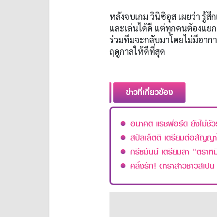
หลังจบเกม วินิซิอุส เผยว่า รู้
และเล่นได้ดี แต่ทุกคนต้องแยก
ร่วมทีมจะกลับมาโดยไม่มีอากา
ฤดูกาลให้ดีที่สุด
ข่าวที่เกี่ยวข้อง
อนาคต แรชฟอร์ด ยังไม่ชัวร์
สปัลเล็ตติ เตรียมต่อสัญญา
กรีซมันน์ เตรียมลา "ตราห
คลั่งรัก! ดาราสาวชาวสเปน โผ