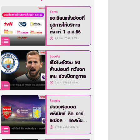
Term
ขอเรียนแจ้งช่องที่
ยุติการให้บริการ
ตั้งแต่ 1 ต.ค.66
29 ส.ค. 2566 9:29 น.
Sports
เรือใบอัดงบ 90
ล้านปอนด์ หวังฉก
เคน ช่วงปิดฤดูกาล
2 ม.ค. 2564 3:45 น.
Sports
ปรีวิวฟุตบอล
พรีเมียร์ ลีก อาร์
เซน่อล - แอสตัน
วิลล่า
8 พ.ย. 2563 4:02 น.