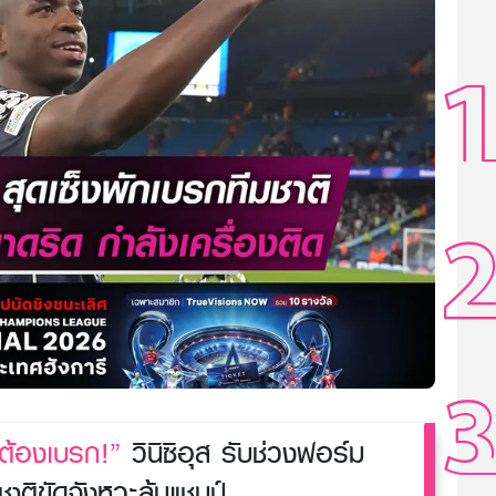
่ต้องเบรก!”
วินิซิอุส รับช่วงฟอร์ม
ชาติขัดจังหวะลุ้นแชมป์