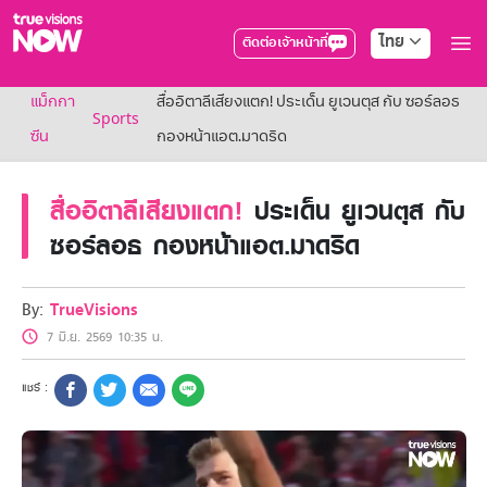
ไทย
ติดต่อเจ้าหน้าที่
True AF2026
แม็กกา
สื่ออิตาลีเสียงแตก! ประเด็น ยูเวนตุส กับ ซอร์ลอธ
แพ็กเกจ
Sports
NOW ENT
ซีน
กองหน้าแอต.มาดริด
NOW SPORTS
NOW BUNDLES
สื่ออิตาลีเสียงแตก!
ประเด็น ยูเวนตุส กับ
NOW Muay Thai
แพ็กเกจทรูวิชันส์นาวทั้งหมด
ซอร์ลอธ กองหน้าแอต.มาดริด
เคเบิลและจานดาวเทียม
สิทธิพิเศษ
สิทธิพิเศษลูกค้าทรูวิชั่นส์
By:
TrueVisions
Showtime
7 มิ.ย. 2569 10:35 น.
HoReCa
แพ็กเกจสำหรับผู้ประกอบการ
หาร้านร่วมรายการ
FAQs