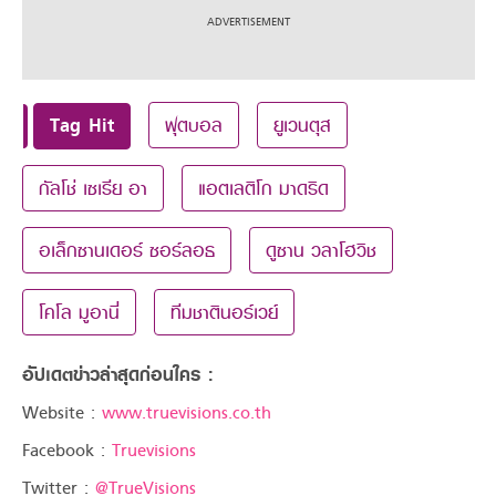
Tag Hit
ฟุตบอล
ยูเวนตุส
กัลโช่ เซเรีย อา
แอตเลติโก มาดริด
อเล็กซานเดอร์ ซอร์ลอธ
ดูซาน วลาโฮวิช
โคโล มูอานี่
ทีมชาตินอร์เวย์
อัปเดตข่าวล่าสุดก่อนใคร :
Website :
www.truevisions.co.th
Facebook :
Truevisions
Twitter :
@TrueVisions