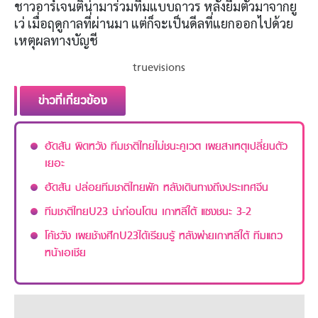
ชาวอาร์เจนติน่ามาร่วมทีมแบบถาวร หลังยืมตัวมาจากยู
เว่ เมื่อฤดูกาลที่ผ่านมา แต่ก็จะเป็นดีลที่แยกออกไปด้วย
เหตุผลทางบัญชี
truevisions
ข่าวที่เกี่ยวข้อง
ฮัดสัน ผิดหวัง ทีมชาติไทยไม่ชนะคูเวต เผยสาเหตุเปลี่ยนตัว
เยอะ
ฮัดสัน ปล่อยทีมชาติไทยพัก หลังเดินทางถึงประเทศจีน
ทีมชาติไทยU23 นำก่อนโดน เกาหลีใต้ แซงชนะ 3-2
โค้ชวัง เผยช้างศึกU23ได้เรียนรู้ หลังพ่ายเกาหลีใต้ ทีมแถว
หน้าเอเชีย