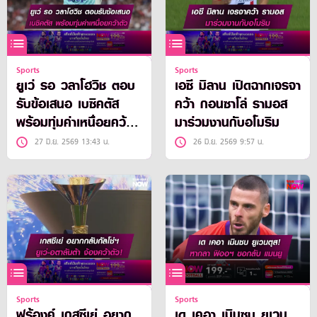
Sports
Sports
ยูเว่ รอ วลาโฮวิช ตอบ
เอซี มิลาน เปิดฉากเจรจา
รับข้อเสนอ เบซิคตัส
คว้า กอนซาโล่ รามอส
พร้อมทุ่มค่าเหนื่อยคว้า
มาร่วมงานกับอโมริม
ตัว
27 มิ.ย. 2569 13:43 น.
26 มิ.ย. 2569 9:57 น.
Sports
Sports
ฟร้องค์ เกสซีเย่ อยาก
เด เคอา เมินซบ ยูเวน