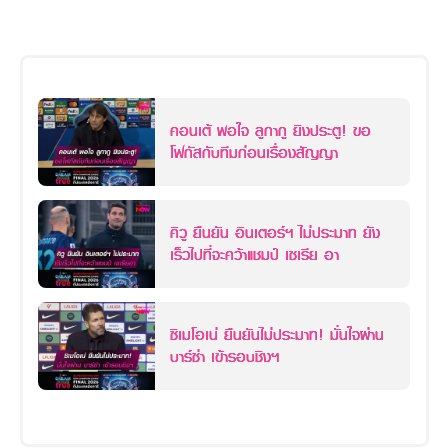
คอนเต้ พอใจ ลูกากู ยิงประตู! ขอ
โฟกัสกับทีมก่อนเรื่องสัญญา
คิวู ยืนยัน อินเตอร์ฯ ไม่ประมาท ยัง
เร็วไปที่จะคว้าแชมป์ เซเรีย อา
ซิเมโอเน่ ยืนยันไม่ประมาท! มั่นใจผ่าน
บาร์ซ่า เข้ารอบชิงฯ