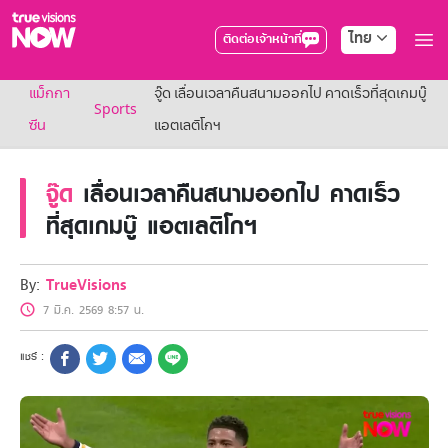
ไทย
ติดต่อเจ้าหน้าที่
True AF2026
แม็กกา
จู๊ด เลื่อนเวลาคืนสนามออกไป คาดเร็วที่สุดเกมบู๊
แพ็กเกจ
Sports
NOW ENT
ซีน
แอตเลติโกฯ
NOW SPORTS
NOW BUNDLES
จู๊ด
เลื่อนเวลาคืนสนามออกไป คาดเร็ว
NOW Muay Thai
แพ็กเกจทรูวิชันส์นาวทั้งหมด
ที่สุดเกมบู๊ แอตเลติโกฯ
เคเบิลและจานดาวเทียม
สิทธิพิเศษ
สิทธิพิเศษลูกค้าทรูวิชั่นส์
By:
TrueVisions
Showtime
7 มี.ค. 2569 8:57 น.
HoReCa
แพ็กเกจสำหรับผู้ประกอบการ
หาร้านร่วมรายการ
FAQs