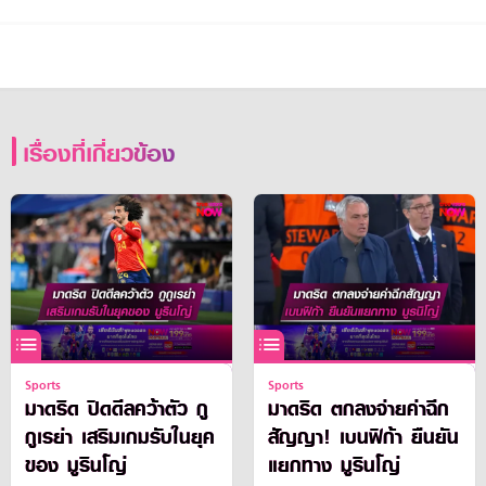
เรื่องที่เกี่ยวข้อง
Sports
Sports
มาดริด ปิดดีลคว้าตัว กู
มาดริด ตกลงจ่ายค่าฉีก
กูเรย่า เสริมเกมรับในยุค
สัญญา! เบนฟิก้า ยืนยัน
ของ มูรินโญ่
แยกทาง มูรินโญ่