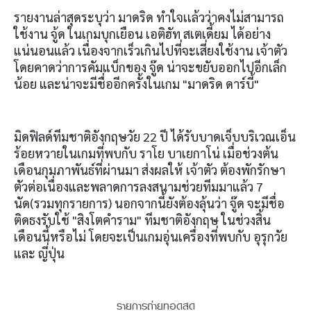
รายงานล่าสุดระบุว่า มาดริด ทำใจเเล้วว่าคงไม่สามารถ
ใช้งาน จู้ด ในเกมบุกเยือน เอติฮัท สเตเดี้ยม ได้อย่าง
แน่นอนแล้ว เนื่องจากเร็วเกินไปที่จะเสี่ยงใช้งาน เจ้าตัว
โดยคาดว่าการคัมแบ็กของ จู๊ด น่าจะขยับออกไปอีกเล็ก
น้อย และน่าจะมีชื่ออีกครั้งในเกม "มาดริด ดาร์บี้"
มิดฟิลด์ทีมชาติอังกฤษวัย 22 ปี ได้รับบาดเจ็บบริเวณเอ็น
ร้อยหวายในเกมที่พบกับ ราโย บาเยกาโน่ เมื่อช่วงต้น
เดือนกุมภาพันธ์ที่ผ่านมา ส่งผลให้ เจ้าตัว ต้องพักรักษา
ตัวต่อเนื่องและพลาดการลงสนามช่วยทีมมาแล้ว 7
นัด(รวมทุกรายการ) นอกจากนี้ยังต้องลุ้นว่า จู๊ด จะมีชื่อ
ติดธงรับใช้ "สิงโตคำราม" ทีมชาติอังกฤษ ในช่วงสิ้น
เดือนนี้หรือไม่ โดยจะเป็นเกมอุ่นเครื่องที่พบกับ อุรุกวัย
และ ญี่ปุ่น
รายการถ่ายทอดสด