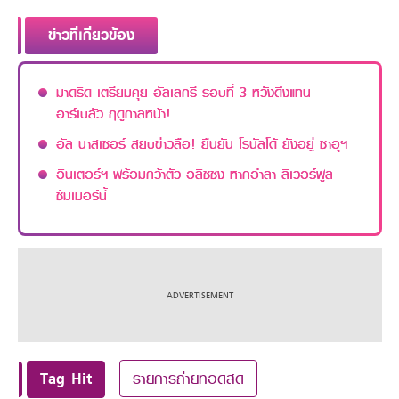
ข่าวที่เกี่ยวข้อง
มาดริด เตรียมคุย อัลเลกรี รอบที่ 3 หวังดึงแทน
อาร์เบลัว ฤดูกาลหน้า!
อัล นาสเซอร์ สยบข่าวลือ! ยืนยัน โรนัลโด้ ยังอยู่ ซาอุฯ
อินเตอร์ฯ พร้อมคว้าตัว อลิซซง หากอำลา ลิเวอร์พูล
ซัมเมอร์นี้
Tag Hit
รายการถ่ายทอดสด