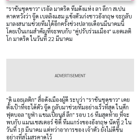
"ราชันชุดขาว" เรอัล มาดริด ทีมดังแห่ง ลา ลีกา สเปน
คาดหวังว่า จู๊ด เบลลิงแฮม แข้งตัวเก่งชาวอังกฤษ จะกลับ
มาลงสนามช่วยทีมได้อีกครั้งช่วงปลายเดือนมีนาคมนี้
โดยเป็นเกมสำคัญที่จะพบกับ "คู่ปรับร่วมเมือง" แอตเลติ
โก มาดริด ในวันที่ 22 มีนาคม
"ดิ แอธเลติก" สื่อดังเมืองผู้ดี ระบุว่า "ราชันชุดขาว" เคย
ตั้งเป้าที่จะได้ตัว จู๊ด กลับมาช่วยทีมอย่างเร็วที่สุด ในศึก
ฟุตบอล "ยูฟ่า แชมเปี้ยนส์ ลีก" รอบ 16 ทีมสุดท้าย ที่จะ
พบกับ แมนเชสเตอร์ ซิตี้ ทีมแกร่งของอังกฤษ นัดที่ 2 ใน
วันที่ 18 มีนาคม แต่ทว่าอาการของ เจ้าตัว ยังไม่ดีขึ้น
อย่างที่สโมสรคาดไว้