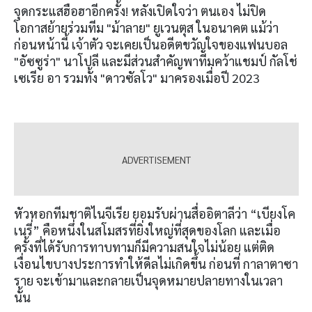
จุดกระแสฮือฮาอีกครั้ง! หลังเปิดใจว่า ตนเอง ไม่ปิด
โอกาสย้ายร่วมทีม "ม้าลาย" ยูเวนตุส ในอนาคต แม้ว่า
ก่อนหน้านี้ เจ้าตัว จะเคยเป็นอดีตขวัญใจของแฟนบอล
"อัซซูร่า" นาโปลี และมีส่วนสำคัญพาทีมคว้าแชมป์ กัลโช่
เซเรีย อา รวมทั้ง "ดาวซัลโว" มาครองเมื่อปี 2023
หัวหอกทีมชาติไนจีเรีย ยอมรับผ่านสื่ออิตาลีว่า “เบียงโค
เนรี่” คือหนึ่งในสโมสรที่ยิ่งใหญ่ที่สุดของโลก และเมื่อ
ครั้งที่ได้รับการทาบทามก็มีความสนใจไม่น้อย แต่ติด
เงื่อนไขบางประการทำให้ดีลไม่เกิดขึ้น ก่อนที่ กาลาตาซา
ราย จะเข้ามาและกลายเป็นจุดหมายปลายทางในเวลา
นั้น