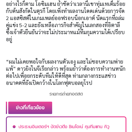
อย่างไรก็ตาม โอซิมเฮน ย้ำชัดว่าเวลานี้เขาทุ่มเทเต็มร้อย
กับต้นสังกัดในตุรกี โดยเพิ่งทำผลงานโดดเด่นด้วยการจัด
2 แอสซิสต์ในเกมเพลย์ออฟรอบน็อกเอาต์ นัดแรกที่ถล่ม
คู่แข่ง 5-2 และยังเหลือภารกิจสำคัญในเลกสองที่อิตาลี
ซึ่งเจ้าตัวยืนยันว่าจะไม่ประมาทแม้ทีมกุมความได้เปรียบ
อยู่
“ผมไม่เคยพอใจกับผลงานตัวเอง และไม่ชอบความพ่าย
แพ้” ดาวยิงไนจีเรียกล่าว พร้อมย้ำว่าต้องการทำงานหนัก
ต่อไปเพื่อยกระดับทีมให้ดีที่สุด ท่ามกลางกระแสข่าว
อนาคตที่ยังเปิดกว้างในโลกฟุตบอลยุโรป
รายการถ่ายทอดสด
ข่าวที่เกี่ยวข้อง
ประธานอินเตอร์ฯ ปัดข่าวดึง ซิเมโอเน่ คุมทีมแทน คิวู