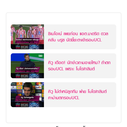
ซิเมโอเน่ เผยก่อน แอต.มาดริด ดวล
คลับ บรูซ นัดชี้ชะตาเข้ารอบUCL
คิวู เดือด! นักข่าวถามอายไหม? ถ้าตก
รอบUCL เพราะ โบโด/กลิมต์
คิวู ไม่ตำหนิลูกทีม พ่าย โบโด/กลิมต์
คาบ้านตกรอบUCL