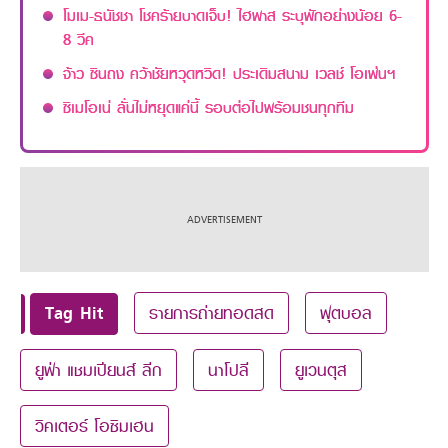
โมเม-ธนัชชา โชคร้ายบาดเจ็บ! ไฮพาส ระบุพักอย่างน้อย 6-
8 วีค
จ้าว ซินถง คว้าชัยหวุดหวิด! ประเดิมสนาม เวลช์ โอเพ่นฯ
ซิเมโอเน่ ลั่นไม่หยุดแค่นี้ รอบต่อไปพร้อมชนทุกทีม
Tag Hit
รายการถ่ายทอดสด
ฟุตบอล
ยูฟ่า แชมเปียนส์ ลีก
นาโปลี
ยูเวนตุส
วิคเตอร์ โอซิมเฮน