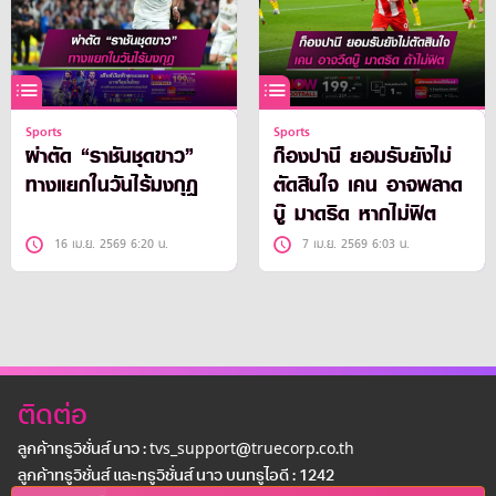
Sports
Sports
ผ่าตัด “ราชันชุดขาว”
ก็องปานี ยอมรับยังไม่
ทางแยกในวันไร้มงกุฎ
ตัดสินใจ เคน อาจพลาด
บู๊ มาดริด หากไม่ฟิต
16 เม.ย. 2569 6:20 น.
7 เม.ย. 2569 6:03 น.
ติดต่อ
ลูกค้าทรูวิชั่นส์ นาว : tvs_support@truecorp.co.th
ลูกค้าทรูวิชั่นส์ และทรูวิชั่นส์ นาว บนทรูไอดี : 1242