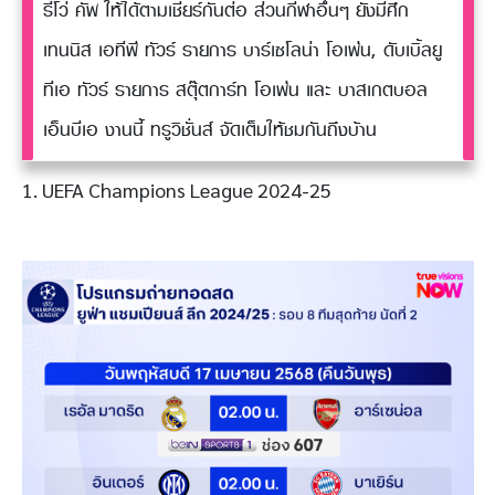
รีโว่ คัพ ให้ได้ตามเชียร์กันต่อ ส่วนกีฬาอื่นๆ ยังมีศึก
เทนนิส เอทีพี ทัวร์ รายการ บาร์เซโลน่า โอเพ่น, ดับเบิ้ลยู
ทีเอ ทัวร์ รายการ สตุ๊ตการ์ท โอเพ่น และ บาสเกตบอล
เอ็นบีเอ งานนี้ ทรูวิชั่นส์ จัดเต็มให้ชมกันถึงบ้าน
1. UEFA Champions League 2024-25