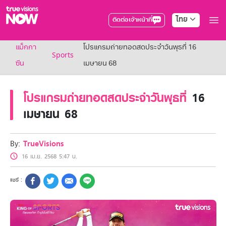
ไทย
ติดต่อเจ้าหน้าที่
True AF2026
แม็กกา
โปรแกรมถ่ายทอดสดประจำวันพุธที่ 16
แพ็กเกจ
Sports
NOW ENT
ซีน
เมษายน 68
NOW SPORTS
NOW BUNDLES
โปรแกรมถ่ายทอดสดประจำวันพุธที่
16
NOW Muay Thai
แพ็กเกจทรูวิชันส์นาวทั้งหมด
เมษายน 68
เคเบิลและจานดาวเทียม
สิทธิพิเศษ
สิทธิพิเศษลูกค้าทรูวิชั่นส์
By:
TrueVisions
Showtime
16 เม.ย. 2568 5:47 น.
HoReCa
แพ็กเกจสำหรับผู้ประกอบการ
หาร้านร่วมรายการ
FAQs