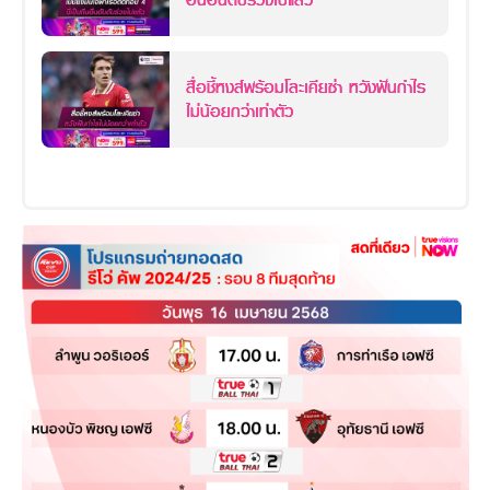
สื่อชี้หงส์พร้อมโละเคียซ่า หวังฟันกำไร
ไม่น้อยกว่าเท่าตัว