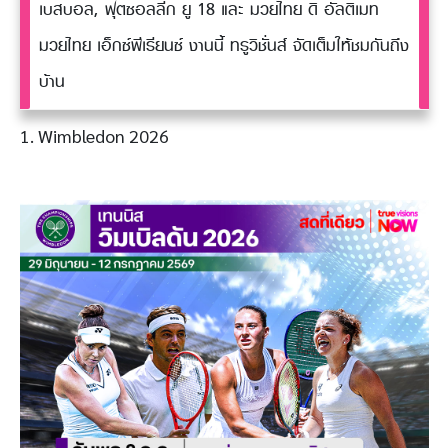
เบสบอล, ฟุตซอลลีก ยู 18 และ มวยไทย ดิ อัลติเมท
มวยไทย เอ็กซ์พีเรียนซ์ งานนี้ ทรูวิชั่นส์ จัดเต็มให้ชมกันถึง
บ้าน
1. Wimbledon 2026