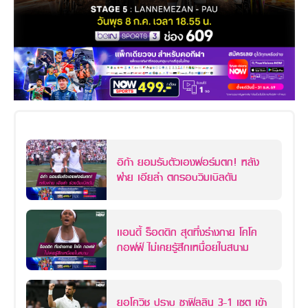
อิก้า ยอมรับตัวเองฟอร์มตก! หลัง
พ่าย เอียล่า ตกรอบวิมเบิลดัน
เเอนดี้ ร็อดดิก สุดทึ่งร่างกาย โคโค
กอฟฟ์ ไม่เคยรู้สึกเหนื่อยในสนาม
ยอโควิช ปราบ ซาฟิลลิน 3-1 เซต เข้า