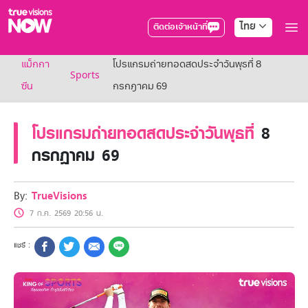
ไทย
ติดต่อเจ้าหน้าที่
True AF2026
แม็กกา
โปรแกรมถ่ายทอดสดประจำวันพุธที่ 8
แพ็กเกจ
Sports
NOW ENT
ซีน
กรกฎาคม 69
NOW SPORTS
NOW BUNDLES
โปรแกรมถ่ายทอดสดประจำวันพุธที่
8
NOW Muay Thai
แพ็กเกจทรูวิชันส์นาวทั้งหมด
กรกฎาคม 69
เคเบิลและจานดาวเทียม
สิทธิพิเศษ
สิทธิพิเศษลูกค้าทรูวิชั่นส์
By:
TrueVisions
Showtime
7 ก.ค. 2569 20:56 น.
HoReCa
แพ็กเกจสำหรับผู้ประกอบการ
หาร้านร่วมรายการ
FAQs