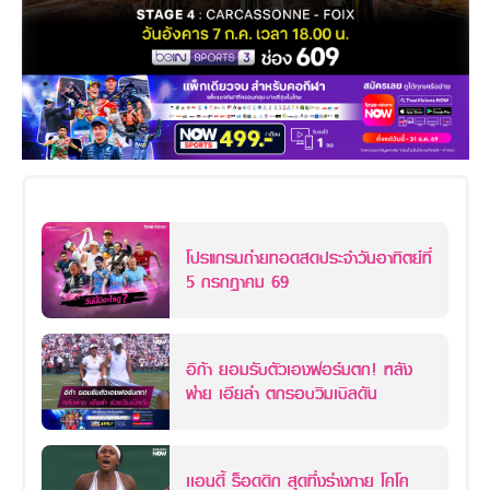
โปรแกรมถ่ายทอดสดประจำวันอาทิตย์ที่
5 กรกฎาคม 69
อิก้า ยอมรับตัวเองฟอร์มตก! หลัง
พ่าย เอียล่า ตกรอบวิมเบิลดัน
เเอนดี้ ร็อดดิก สุดทึ่งร่างกาย โคโค