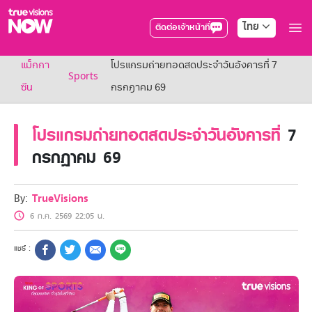
ไทย
ติดต่อเจ้าหน้าที่
True AF2026
แม็กกา
โปรแกรมถ่ายทอดสดประจำวันอังคารที่ 7
แพ็กเกจ
Sports
NOW ENT
ซีน
กรกฎาคม 69
NOW SPORTS
NOW BUNDLES
โปรแกรมถ่ายทอดสดประจำวันอังคารที่
7
NOW Muay Thai
แพ็กเกจทรูวิชันส์นาวทั้งหมด
กรกฎาคม 69
เคเบิลและจานดาวเทียม
สิทธิพิเศษ
สิทธิพิเศษลูกค้าทรูวิชั่นส์
By:
TrueVisions
Showtime
6 ก.ค. 2569 22:05 น.
HoReCa
แพ็กเกจสำหรับผู้ประกอบการ
หาร้านร่วมรายการ
FAQs