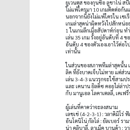
ยูเวนตุส ของกุนซือ ลูชาโน่ สป
ไม่แพ้ใครมา 10 เกมติดต่อกัน
นอกจากนี้ยังไม่แพ้ใครใน เซเร
เกมล่าสุดน่าผิดหวังไปสักหน่อย
1 ในเกมลีกเมื่อสัปดาห์ก่อน ท
เล่น 35 เกม รั้งอยู่อันดับที่ 
อันดับ 4 ของตัวเองเอาไว้ต่อไป 
เท่านั้น
ในส่วนของสภาพทีมล่าสุดนั้น เกม
ลิค ที่ยังบาดเจ็บไม่หาย แต่ส่
เล่น 3-4-3 แนวรุกจะใช้สามป
และ เคนาน ยิลดิซ คอยไล่ล่าปร
กับ มานูเอล โลคาเตลลี่, เคเฟร็
ผู้เล่นที่คาดว่าจะลงสนาม
เลชเช่ (4-2-3-1) : วลาดิมิโร่ ฟั
อันโตนิโน่ กัลโล่ : ยัลเบอร์ รา
น่า คูลิบาลี่, ลาเม็ค บานด้า : วา