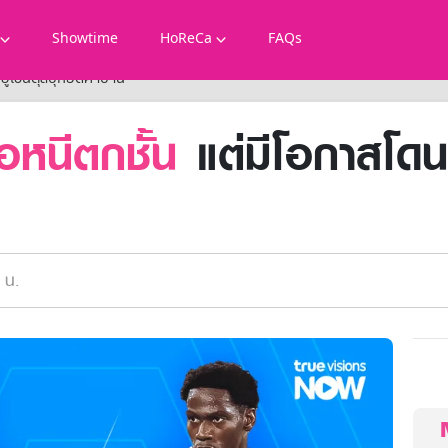
Showtime
HoReCa
FAQs
ดนยูเวนตุสบุกอัดคาบ้าน
่อหนีตกชั้น
แต่มีโอกาสโดน
 น.