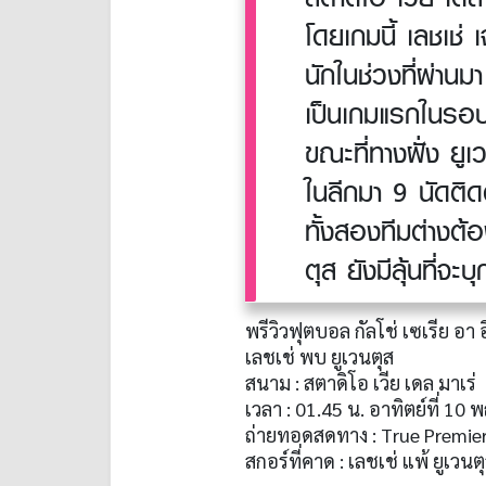
โดยเกมนี้ เลชเช่ เจ
นักในช่วงที่ผ่าน
เป็นเกมแรกในรอบ 7
ขณะที่ทางฝั่ง ยู
ในลีกมา 9 นัดติด
ทั้งสองทีมต่างต้อ
ตุส ยังมีลุ้นที่จะ
พรีวิวฟุตบอล กัลโช่ เซเรีย อา
เลชเช่ พบ ยูเวนตุส
สนาม : สตาดิโอ เวีย เดล มาเร่
เวลา : 01.45 น. อาทิตย์ที่ 10
ถ่ายทอดสดทาง : True Premier
สกอร์ที่คาด : เลชเช่ แพ้ ยูเวนต