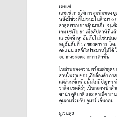
เลชเช่
เลชเช่ ภายใต้การคุมทีมของ ยูเ
หลังมีช่วงที่ไม่ชนะในลีกมา 6 
ล่าสุดพวกเขากลับมาเก็บ 3 แต้มไ
เกม เซเรีย อา เมื่อสัปดาห์ที่แล
และยังรักษาอันดับในโซนปลอดภั
อยู่อันดับที่ 17 ของตาราง โดย
คะแนน แต่ก็ยังประมาทไม่ได้ 
อยากจะรอดจากการตกชั้น
ในส่วนของความพร้อมล่าสุดของท
ส่วนในรายของ เกียล็องด้า กาสป
แต่ส่วนที่เหลือนั้นไม่มีปัญห
วาลิด เชดดิร่า เป็นกองหน้าตัว
ซาน่า คูลิบาลี่ และ ลาเม็ค บา
คุมเกมร่วมกับ อูมาร์ เอ็นกอม
ยูเวนตุส