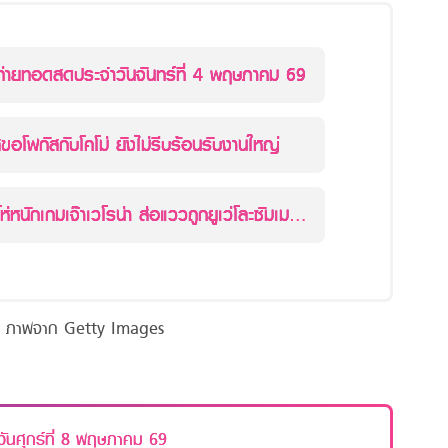
่ายทอดสดประจำวันจันทร์ที่ 4 พฤษภาคม 69
อโฟกัสกับโคโม่ ยังไม่รีบร้อนรับงานใหญ่
ห่หนักเกมเจ๊าเวโรน่า ส่อแววถูกยูเว่โละซัมเมอร์
ภาพจาก Getty Images
นศุกร์ที่ 8 พฤษภาคม 69