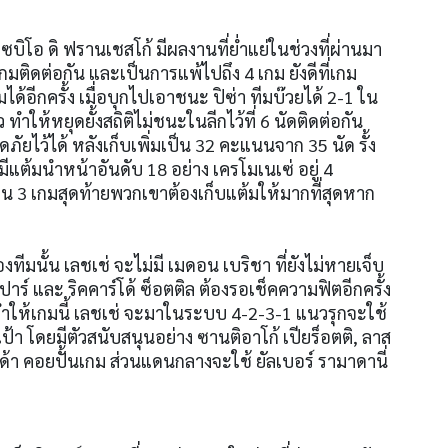
ซบิโอ ดิ ฟรานเชสโก้ มีผลงานที่ย่ำแย่ในช่วงที่ผ่านมา
เกมติดต่อกัน และเป็นการแพ้ไปถึง 4 เกม ยังดีที่เกม
ด้อีกครั้ง เมื่อบุกไปเอาชนะ ปิซ่า ทีมบ๊วยได้ 2-1 ใน
้ว ทำให้หยุดยั้งสถิติไม่ชนะในลีกไว้ที่ 6 นัดติดต่อกัน
ยไว้ได้ หลังเก็บเพิ่มเป็น 32 คะแนนจาก 35 นัด รั้ง
มีแต้มนำหน้าอันดับ 18 อย่าง เครโมเนเซ่ อยู่ 4
ใน 3 เกมสุดท้ายพวกเขาต้องเก็บแต้มให้มากที่สุดหาก
ีมนั้น เลชเช่ จะไม่มี เมดอน เบริชา ที่ยังไม่หายเจ็บ
าร์ และ ริคคาร์โด้ ซ็อตติล ต้องรอเช็คความฟิตอีกครั้ง
า ทำให้เกมนี้ เลชเช่ จะมาในระบบ 4-2-3-1 แนวรุกจะใช้
เป้า โดยมีตัวสนับสนุนอย่าง ซานติอาโก้ เปียร็อตติ, ลาส
นด้า คอยปั้นเกม ส่วนแดนกลางจะใช้ ยัลเบอร์ รามาดานี่