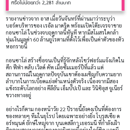
หรือไม่น้อยกว่า 2,281 ล้านบาท
รายงานข่าวจาก อาส เมื่อวันจันทร์ที่ผ่านมาว่าระบุว่า
บอร์ดบริหารของ เรอัล มาดริด พร้อมเปิดโต๊ะเจรจาขาย
กอนซาโล่ ในช่วงจบฤดูกาลนี้ทันที หากมีสโมสรใดกล้า
ทุ่มเงินมูลค่า 60 ล้านยูโรตามที่ตั้งไว้เพื่อเป็นค่าตัวของหัว
หอกรายนี้
กอนซาโล่ สร้างชื่อจนเป็นที่รู้จักหลังโชว์ฟอร์มแจ้งเกิดใน
ศึก ฟีฟ่า คลับ เวิลด์ คัพ เมื่อซัมเมอร์ปีที่แล้ว แต่
สถานการณ์ในฤดูกาลปัจจุบันเขาต้องเผชิญกับความยาก
ลำบากในการเบียดแย่งตำแหน่งตัวจริง เนื่องจากมีสอง
แข้งระดับโลกอย่าง คีลียัน เอ็มบั๊ปเป้ และ วินิซิอุส จูเนียร์
ขวางทางอยู่
อย่างไรก็ตาม กองหน้าวัย 22 ปีรายนี้ยังคงเป็นที่ต้องการ
ของหลายๆ ทีมในยุโรป โดยเฉพาะอย่างยิ่ง โบรุสเซีย ด
อร์ทมุนด์ ยักษ์ใหญ่จาก บุนเดสลีกา เยอรมนี ที่กำลังเฝ้า
ติดตามสถานการณ์ของดาวยิงรายนี้อย่างใกล้ชิด และมี