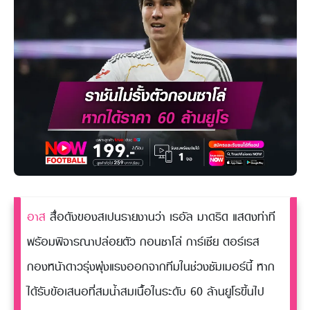
อาส
สื่อดังของสเปนรายงานว่า เรอัล มาดริด แสดงท่าที
พร้อมพิจารณาปล่อยตัว กอนซาโล่ การ์เซีย ตอร์เรส
กองหน้าดาวรุ่งพุ่งแรงออกจากทีมในช่วงซัมเมอร์นี้ หาก
ได้รับข้อเสนอที่สมน้ำสมเนื้อในระดับ 60 ล้านยูโรขึ้นไป