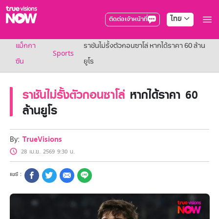
ไทย
ติดต่อเจ้าหน้าที่
True AF2026
แม็กกา
ราชันไม่รั้งตัวกอนซาโล่ หากได้ราคา 60 ล้าน
แพ็กเกจ
Sports
NOW ENT
ซีน
ยูโร
NOW SPORTS
NOW BUNDLES
ราชันไม่รั้งตัวกอนซาโล่
หากได้ราคา 60
NOW Muay Thai
แพ็กเกจทรูวิชันส์นาวทั้งหมด
ล้านยูโร
เคเบิลและจานดาวเทียม
สิทธิพิเศษ
สิทธิพิเศษลูกค้าทรูวิชั่นส์
By:
TrueVisions
Showtime
28 เม.ย. 2569 9:30 น.
HoReCa
แพ็กเกจสำหรับผู้ประกอบการ
หาร้านร่วมรายการ
FAQs