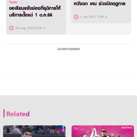
Term
หวังฉก เคน ช่วงปิดฤดูกาล
ขอเรียนแจ้งช่องที่ยุติการให้
บริการตั้งแต่ 1 ต.ค.66
2 jan 2021 3:45 น.
29 aug 2023 9:29 น.
Related