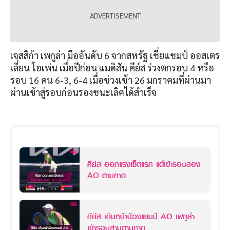
เจสสิก้า เพกูล่า มืออันดับ
6
จากสหรัฐ เชี่ยแชมป์ ออสเตร
เลี่ยน โอเพ่น เมื่อปีก่อน แมดิสัน คีย์ส ร่วงตกรอบ
4
หรือ
รอบ
16
คน
6-3, 6-4
เมื่อช่วงเช้า
26
มกราคมที่ผ่านมา
ผ่านเข้าสู่รอบก่อนรองชนะเลิศได้สำเร็จ
คีย์ส ออกแรงเซ็ตแรก แต่เข้ารอบสอง
AO ตามคาด
คีย์ส เดินหน้าป้องแชมป์ AO เพกูล่า
เข้ารอบสามตามคาด