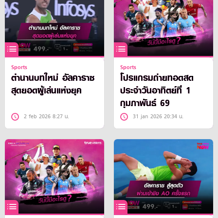
Sports
Sports
ตำนานบทใหม่ อัลคาราซ
โปรแกรมถ่ายทอดสด
สุดยอดผู้เล่นแห่งยุค
ประจำวันอาทิตย์ที่ 1
กุมภาพันธ์ 69
2 feb 2026 8:27 น.
31 jan 2026 20:34 น.