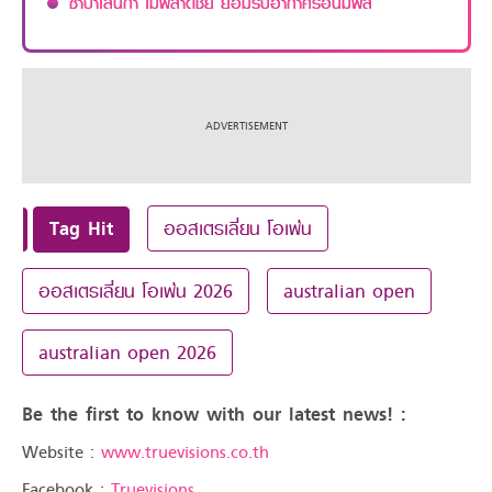
ซาบาเลนก้า ไม่พลาดชัย ยอมรับอากาศร้อนมีผล
Tag Hit
ออสเตรเลี่ยน โอเพ่น
ออสเตรเลี่ยน โอเพ่น 2026
australian open
australian open 2026
Be the first to know with our latest news! :
Website :
www.truevisions.co.th
Facebook :
Truevisions