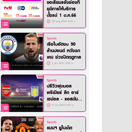
ขอเรียนแจ้งช่องที่
ยุติการให้บริการ
ตั้งแต่ 1 ต.ค.66
29 aug 2023 9:29 น.
Sports
เรือใบอัดงบ 90
ล้านปอนด์ หวังฉก
เคน ช่วงปิดฤดูกาล
2 jan 2021 3:45 น.
Sports
ปรีวิวฟุตบอล
พรีเมียร์ ลีก อาร์
เซน่อล - แอสตัน
วิลล่า
8 nov 2020 4:02 น.
Sports
แมนฯ ยูไนเต็ด