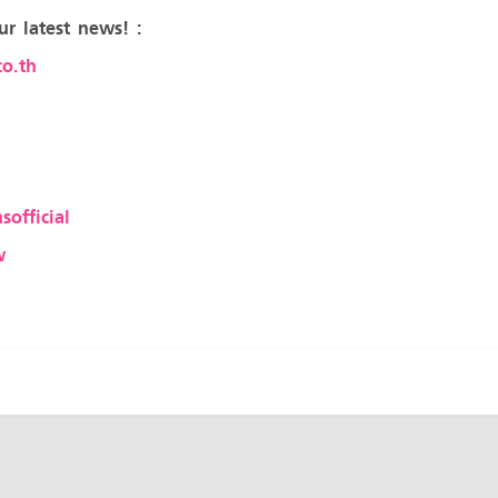
ur latest news! :
o.th
sofficial
w