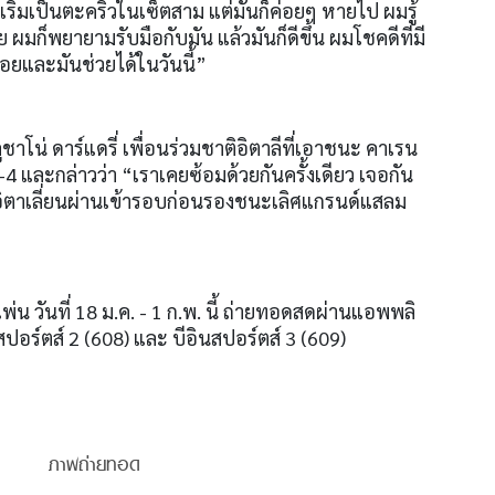
เริ่มเป็นตะคริวในเซ็ตสาม แต่มันก็ค่อยๆ หายไป ผมรู้
มก็พยายามรับมือกับมัน แล้วมันก็ดีขึ้น ผมโชคดีที่มี
้อยและมันช่วยได้ในวันนี้”
าโน่ ดาร์แดรี่ เพื่อนร่วมชาติอิตาลีที่เอาชนะ คาเรน
6-4
และกล่าวว่า “เราเคยซ้อมด้วยกันครั้งเดียว เจอกัน
อิตาเลี่ยนผ่านเข้ารอบก่อนรองชนะเลิศแกรนด์แสลม
่น วันที่
18
ม
.
ค
. - 1
ก
.
พ
.
นี้ ถ่ายทอดสดผ่านแอพพลิ
นสปอร์ตส์
2 (608)
และ บีอินสปอร์ตส์
3 (609)
ภาพถ่ายทอด