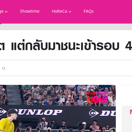
ge
Showtime
HoReCa
FAQs
4
็ต แต่กลับมาชนะเข้ารอบ 
 น.