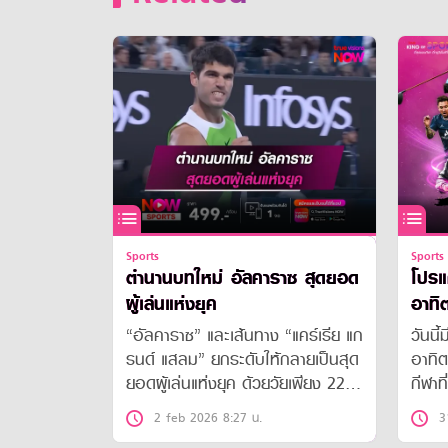
Sports
Sports
ตำนานบทใหม่ อัลคาราซ สุดยอด
โปรแ
ผู้เล่นแห่งยุค
อาทิต
“อัลคาราซ” และเส้นทาง “แคร์เรีย แก
วันนี้
รนด์ แสลม” ยกระดับให้กลายเป็นสุด
อาทิต
ยอดผู้เล่นแห่งยุค ด้วยวัยเพียง 22 ปี
กีฬาที
272 วัน เมื่อคว้าแชมป์ “ออสเตร
กันเห
2 feb 2026 8:27 น.
3
เลี่ยน โอเพ่น” สมัยแรก
ฟุตบอ