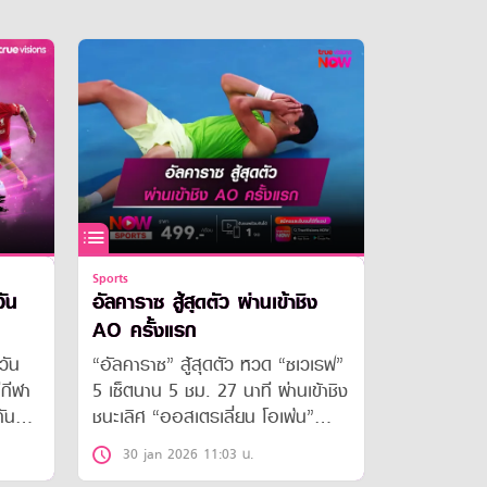
Sports
ัน
อัลคาราซ สู้สุดตัว ผ่านเข้าชิง
AO ครั้งแรก
ำวัน
“อัลคาราซ” สู้สุดตัว หวด “ซเวเรฟ”
ีกีฬา
5 เซ็ตนาน 5 ชม. 27 นาที ผ่านเข้าชิง
กัน
ชนะเลิศ “ออสเตรเลี่ยน โอเพ่น”
ตบอล
ครั้งแรก
30 jan 2026 11:03 น.
นเดสลี