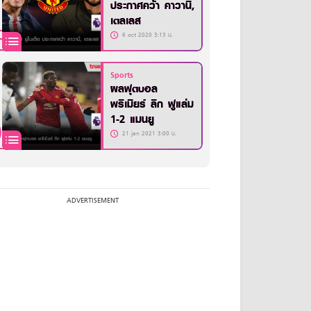
ประกาศคว้า คาวานี่,
เตลเลส
6 oct 2020 3:13 น.
Sports
ผลฟุตบอล
พรีเมียร์ ลีก ฟูแล่ม
1-2 แมนยู
21 jan 2021 3:00 น.