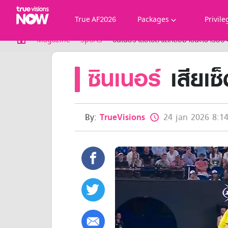
True AF2026
Packages
Privile
True AF2026
Magazine
Sports
ซินเนอร์ เสียเซ็ต แต่กลับมาชนะเข้ารอบ 
Packages
ซินเนอร์
เสียเซ
NOW ENT
NOW SPORTS
NOW BUNDLES
NOW Muay Thai
All TrueVisions Now Packages
By:
TrueVisions
24 jan 2026 8:14
Cable and Satellite
Privilege
TrueVisions Privileges
Showtime
HoReCa
Package for Business
Find participating stores
FAQs