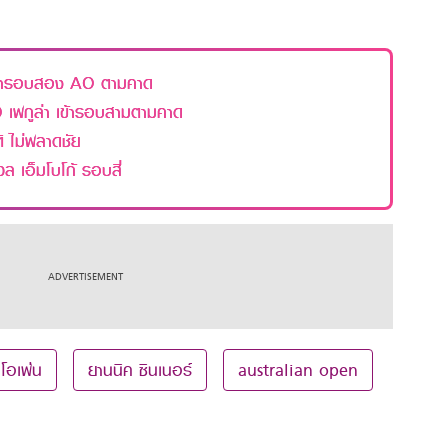
เข้ารอบสอง AO ตามคาด
O เพกูล่า เข้ารอบสามตามคาด
ิ ไม่พลาดชัย
ล เอ็มโบโก้ รอบสี่
โอเพ่น
ยานนิค ซินเนอร์
australian open