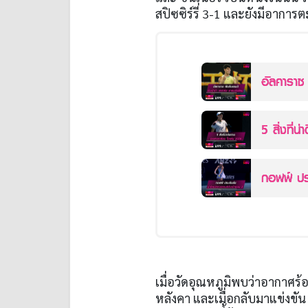
สปิซซิร์รี่
3-1
และยังมีอาการตะ
อัลคาราซ 
5 สิ่งที่
กอฟฟ์ ปร
เมื่อวัดอุณหภูมิพบว่าอากาศร้
หลังคา และเมื่อกลับมาแข่งขั