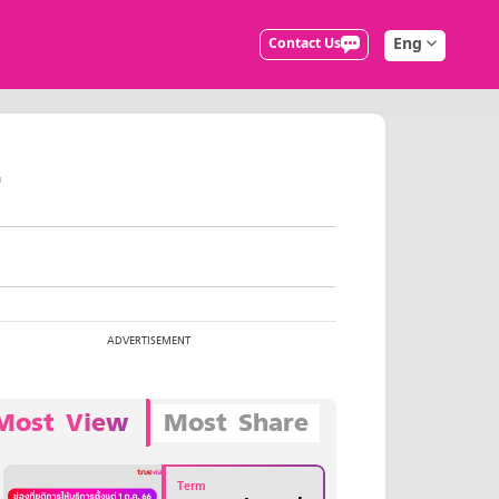
Eng
Contact Us
4
Most View
Most Share
Term