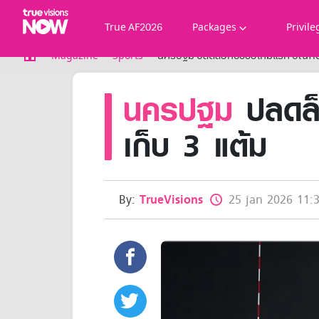
True AF2026
Packages
Privile
True AF2026
Magazine
Sports
นครปฐม ปลดล็อกซิวชัยเกมแรก บัณฑิตเอ
Packages
นครปฐม
ปลดล็
NOW ENT
NOW SPORTS
NOW BUNDLES
เก็บ 3 แต้ม
NOW Muay Thai
All TrueVisions Now Packages
Cable and Satellite
Privilege
By:
TrueVisions
25 jan 2026 11:3
TrueVisions Privileges
Showtime
HoReCa
Package for Business
Find participating stores
FAQs