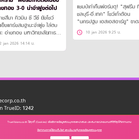
โคราช" ฟอร์มโหดต่อเนื่อง
แชมป์เก่าคืนฟอร์มดุ! "สุพรีม 
างทอง 3-0 นำจ่าฝูงต่อไป
ชลบุรี-อี.เทค" โชว์เก๋าต้อน
ชสีมา คิวมิน ซี วีซี ยังโชว์
"นครปฐม เอสเอสอาร์ยู" ขา
ข็งแกร่งสมฐานะจ่าฝูง ไล่ตบ
3 เซตรวด ประเดิมชัยสวยหรูศ
นะ อ่างทอง มหาวิทยาลัยการ
10 jan 2026 9:25 น.
แลนด์ ลีก 2026 นัดต่อไปเตรี
แห่งชาติ แบบขาดลอย 3-0 เซต
ศึกบิ๊กแมตช์ดวล "นครนนท์"
2 jan 2026 14:14 น.
ก TVA CHANNEL
ลย์บอล ไทยแลนด์ ลีก ทีมหญิง
ัย 3 นัดรวด นำโด่งบนตาราง
น
ecorp.co.th
n TrueID: 1242
TrueVisions.co.th ใช้คุกกี้ (Cookies) เพื่อจัดการข้อมูลส่วนบุคคลและนำเสนอ ประสบการณ์คอนเทนต์ที่ดีที่สุดให้แก่ท่านตาม
ข้อกำหนดการใช้งานเว็บไซต์ และนโยบายคุ้มครองข้อมูลส่วนบุคคล