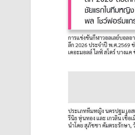
ชัยแรกในทีมหญิง 
พล โชว์ฟอร์มแกร่
การแข่งขันกีฬาวอลเลย์บอลอ
ลีก 2026 ประจำปี พ.ศ.2569 ช่ว
เดอะมอลล์ ไลฟ์ สโตร์ บางแค ชั้น
ประเภททีมหญิง นครปฐม เอสเอ
รีนิธ หุ่นทอง และ เกวลิน เชื้อ
นำโดย สุภัชชา คัมตระรักษา, 