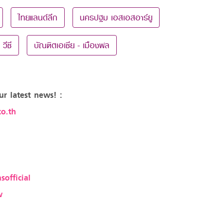
ไทยแลนด์ลีก
นครปฐม เอสเอสอาร์ยู
วีซี
บัณฑิตเอเซีย - เมืองพล
ur latest news! :
o.th
sofficial
w