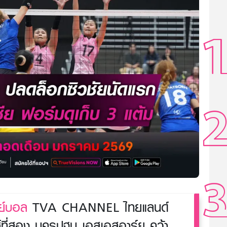
ย์บอล
TVA CHANNEL ไทยแลนด์
์ที่สอง นครปฐม เอสเอสอาร์ยู คว้า