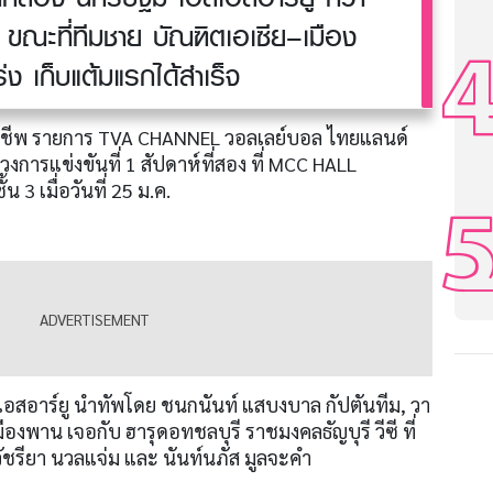
ขณะที่ทีมชาย บัณฑิตเอเซีย–เมือง
ง เก็บแต้มแรกได้สำเร็จ
าชีพ รายการ TVA CHANNEL วอลเลย์บอล ไทยแลนด์
งการแข่งขันที่ 1 สัปดาห์ที่สอง ที่ MCC HALL
 3 เมื่อวันที่ 25 ม.ค.
สอาร์ยู นำทัพโดย ชนกนันท์ แสบงบาล กัปตันทีม, วา
เมืองพาน เจอกับ ฮารุดอทชลบุรี ราชมงคลธัญบุรี วีซี ที่
วัชรียา นวลแจ่ม และ นันท์นภัส มูลจะคำ