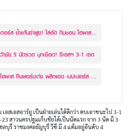
 ย้ำแค้นจ่าฝูง! ไล่อัด กิมชอน ไฮพาส
ไอบีเคฯ คว้าชัย 5 นัดรวด บุกเชือด! จีเอสฯ 3-1 เซต
คืนฟอร์มเก่ง พลิกแซง เปปเปอร์ส 3-
 เอสเอสอาร์ยู เป็นฝ่ายเล่นได้ดีกว่า ตบเอาชนะไป 3-1
-23 สาวนครปฐมเก็บชัยได้เป็นนัดแรก จาก 3 นัด มี 3
ลบุรี ราชมงคลธัญบุรี วีซี มี 4 แต้มอยู่อันดับ 4