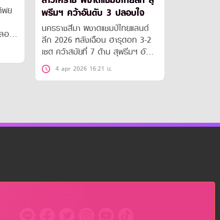
สาวโคราช ผงาดแชมป์ไทยลีก สุ
ทิพย
พรีมฯ คว้าอันดับ 3 ปลอบใจ
นครราชสีมา ผงาดแชมป์ไทยแลนด์
ดลอย
ลีก 2026 หลังเฉือน ฮารุดอท 3-2
ึกไทย
เซต คว้าสมัยที่ 7 ด้าน สุพรีมฯ อัด
ยมทำ
ขอนแก่นสตาร์ ซิวอันดับ 3 ปลอบใจ
4 apr 2026 16:21 น.