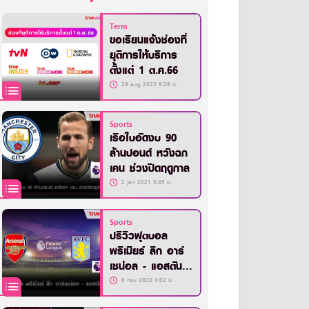
Term
ขอเรียนแจ้งช่องที่
ยุติการให้บริการ
ตั้งแต่ 1 ต.ค.66
29 aug 2023 9:29 น.
Sports
เรือใบอัดงบ 90
ล้านปอนด์ หวังฉก
เคน ช่วงปิดฤดูกาล
2 jan 2021 3:45 น.
Sports
ปรีวิวฟุตบอล
พรีเมียร์ ลีก อาร์
เซน่อล - แอสตัน
วิลล่า
8 nov 2020 4:02 น.