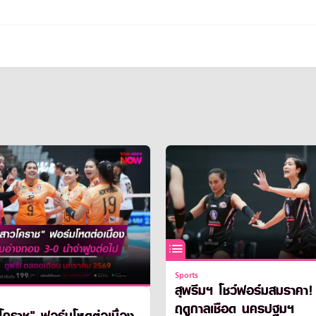
Sports
สุพรีมฯ โชว์ฟอร์มสมราคา! เปิ
ฤดูกาลเชือด นครปฐมฯ