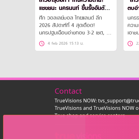
สาวฮารุดอทฯ โกงความตาย!
"สาว
แซงชนะ นครนนท์ ขึ้นรั้งอันดับ
ตบอ่
4
ศึก วอลเลย์บอล ไทยแลนด์ ลีก
นครรา
2026 สัปดาห์ที่ 4 สุดเดือด!
ความแ
นครปฐมเฉือนอ่างทอง 3-2 เซต, ฮา
เอาช
รุดอทชลบุรี พลิกชนะนครนนท์ ขณะ
กีฬา
4 feb 2026 15:13 น.
2
ที่แชมป์เก่า คิวมิน ซี วีซี ไล่ต้อน
ในศึ
ขามทะเลสอ 3-0 เซต
วอลเ
เก็บช
คะแน
Contact
TrueVisions NOW: tvs_support@tru
TrueVisions and TrueVisions NOW o
True shop and service centers