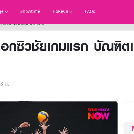
ge
Showtime
HoReCa
FAQs
เซีย ฟอร์มดุเก็บ 3 แต้ม
อกซิวชัยเกมแรก บัณฑิตเ
8 น.