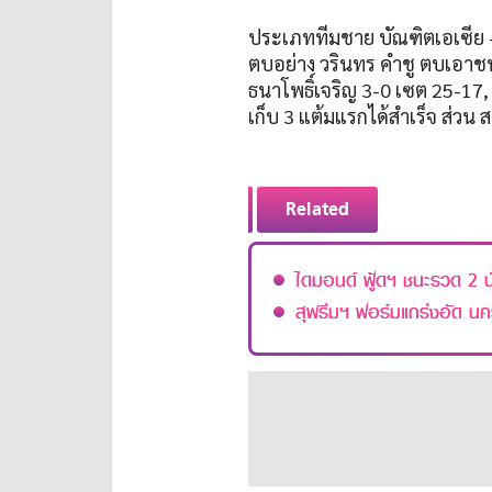
ประเภททีมชาย บัณฑิตเอเซีย - 
ตบอย่าง วรินทร คำชู ตบเอาชนะ
ธนาโพธิ์เจริญ 3-0 เซต 25-17,
เก็บ 3 แต้มแรกได้สำเร็จ ส่วน ส
Related
ไดมอนด์ ฟู้ดฯ ชนะรวด 2 นั
สุพรีมฯ ฟอร์มแกร่งอัด น