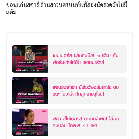
ขอนแก่นสตาร์ ส่วนสาวนครนนท์แพ้สองนัดรวดยังไม่มี
แต้ม
เปปเปอร์ส ขยับหนีบ๊วย 6 แต้ม! คืน
ฟอร์มเก่งไล่อัด เรดสปาร์กส์
เฟเนร์บาห์เช่ฯ ยังโชว์ฟอร์มแกร่ง ตบ
ชนะ โนวาร่า ศึกลูกยางยุโรป!
พิงค์ สไปเดอร์ส ย้ำแค้นจ่าฝูง! ไล่อัด
กิมชอน ไฮพาส 3-1 เซต