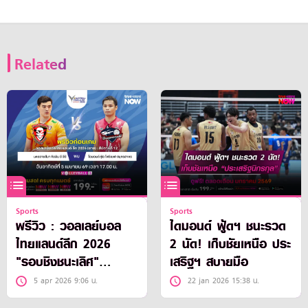
Related
Sports
Sports
พรีวิว : วอลเลย์บอล
ไดมอนด์ ฟู้ดฯ ชนะรวด
ไทยแลนด์ลีก 2026
2 นัด! เก็บชัยเหนือ ประ
"รอบชิงชนะเลิศ"
เสริฐฯ สบายมือ
ประเภททีมชาย
5 apr 2026 9:06 น.
22 jan 2026 15:38 น.