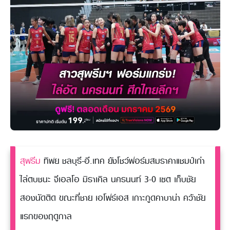
สุพรีม
ทิพย ชลบุรี-อี.เทค ยังโชว์ฟอร์มสมราคาแชมป์เก่า
ไล่ตบชนะ จีเอลโอ มิราเคิล นครนนท์ 3-0 เซต เก็บชัย
สองนัดติด ขณะที่ชาย เอโฟร์เอส เกาะกูดคาบาน่า คว้าชัย
แรกของฤดูกาล