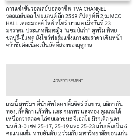
การแข่งขันวอลเลย์บอลอาชีพ TVA CHANNEL
วอลเลย์บอล ไทยแลนด์ ลีก 2569 สัปดาห์ที่ 2 ณ MCC
HALL เดอะมอลล์ ไลฟ์ สโตร์ บางแค เมื่อวันที่ 23
มกราคม ประเภททีมหญิง “แชมป์เก่า” สุพรีม ทิพย
ชลบุรี-อี.เทค ยังโชว์ฟอร์มแข็งแกร่งสมราคา เดินหน้า
คว้าชัยต่อเนื่องเป็นนัดที่สองของฤดูกาล
เกมนี้ สุพรีมฯ ที่นำทัพโดย ปลื้มจิตร์ ถิ่นขาว, มลิกา กัน
ทอง, กัตติกา แก้วพิน และ กนกพร แสงทอง คุมเกมได้
เหนือกว่าตลอด ไล่ตบเอาชนะ จีเอลโอ มิราเคิล นคร
นนท์ 3-0 เซต 25-17, 25-19 และ 25-23 เก็บเพิ่มเป็น 6
คะแนนเต็ม ทาบอันดับ 2 ร่วมกับ มหาวิทยาลัยขอนแก่น