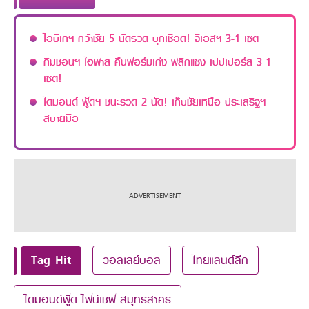
ไอบีเคฯ คว้าชัย 5 นัดรวด บุกเชือด! จีเอสฯ 3-1 เซต
กิมชอนฯ ไฮพาส คืนฟอร์มเก่ง พลิกแซง เปปเปอร์ส 3-1
เซต!
ไดมอนด์ ฟู้ดฯ ชนะรวด 2 นัด! เก็บชัยเหนือ ประเสริฐฯ
สบายมือ
Tag Hit
วอลเลย์บอล
ไทยแลนด์ลีก
ไดมอนด์ฟู้ด ไฟน์เชฟ สมุทรสาคร