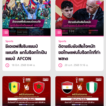
Sports
Sports
ซีเอเอฟสั่งริบแชมป์
ดิอาซรับยังเสียใจหนัก
เซเนกัล ยกโมร็อกโกเป็น
ขอโทษแฟนโมร็อกโกที่ทำ
แชมป์ AFCON
พลาด
18 มี.ค. 2569 8:44 น.
20 ม.ค. 2569 9:16 น.