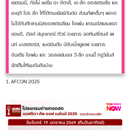
เยอรมนี, กัลโช่ เซเรีย อา อิตาลี, เอ-ลีก ออสเตรเลีย และ
ซาอุดิ โปร ลีก ให้ได้ตามเชียร์กันต่อ ส่วนกีฬาอื่นๆ พลาด
ไม่ได้กับศึกเทนนิสออสเตรเลียน โอเพ่น แกรนด์สแลมแรก
ของปี, เวิลด์ สนุกเกอร์ ทัวร์ รายการ จอห์นสโตนส์ เพ
นท์ มาสเตอร์ส, แบดมินตัน บีดับเบิ้ลยูเอฟ รายการ
อินเดีย โอเพ่น และ วอลเลย์บอล วี-ลีก งานนี้ ทรูวิชั่นส์
จัดเต็มให้ชมกันถึงบ้าน
1. AFCON 2025