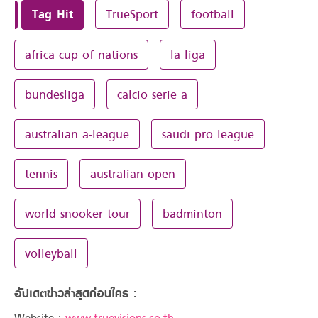
Tag Hit
TrueSport
football
africa cup of nations
la liga
bundesliga
calcio serie a
australian a-league
saudi pro league
tennis
australian open
world snooker tour
badminton
volleyball
อัปเดตข่าวล่าสุดก่อนใคร :
Website :
www.truevisions.co.th