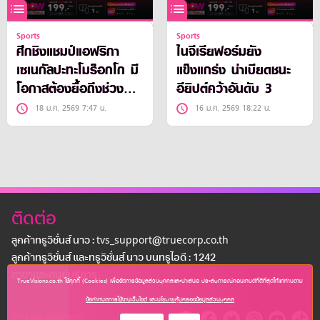
Sports
Sports
ศึกชิงแชมป์แอฟริกา
ไนจีเรียฟอร์มยัง
เซเนกัลปะทะโมร็อกโก มี
แข็งแกร่ง น่าเบียดชนะ
โอกาสต้องยื้อถึงช่วงต่อ
อียิปต์คว้าอันดับ 3
เวลา
18 ม.ค. 2569 7:47 น.
16 ม.ค. 2569 18:22 น.
ติดต่อ
ลูกค้าทรูวิชั่นส์ นาว : tvs_support@truecorp.co.th
ลูกค้าทรูวิชั่นส์ และทรูวิชั่นส์ นาว บนทรูไอดี : 1242
สาขาเเละศูนย์บริการ
TrueVisions.co.th ใช้คุกกี้ (Cookies) เพื่อจัดการข้อมูลส่วนบุคคลและนำเสนอ ประสบการณ์คอนเทนต์ที่ดีที่สุดให้แก่ท่านตาม
ข้อกำหนดการใช้งานเว็บไซต์ และนโยบายคุ้มครองข้อมูลส่วนบุคคล