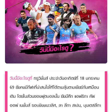
วันนี้มีอะไรดูที่
ทรูวิชั่นส์ ประจำวันอาทิตย์ที่ 18 มกราคม
69 ยังคงมีกีฬาที่น่าสนใจให้ได้ตามลุ้นตามเชียร์กันเหมือน
เดิม โดยในส่วนของฟุตบอลนั้น ยังมีศึก แอฟริกา คัพ
ออฟ เนชั่นส์ รอบชิงชนะเลิศ, ลา ลีกา สเปน, บุนเดสลีกา