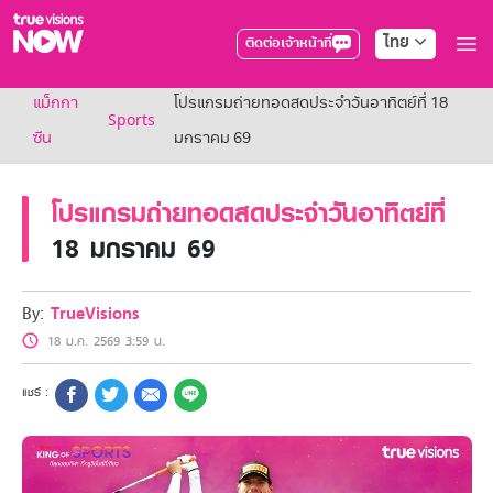
ไทย
ติดต่อเจ้าหน้าที่
True AF2026
แม็กกา
โปรแกรมถ่ายทอดสดประจำวันอาทิตย์ที่ 18
แพ็กเกจ
Sports
NOW ENT
ซีน
มกราคม 69
NOW SPORTS
NOW BUNDLES
โปรแกรมถ่ายทอดสดประจำวันอาทิตย์ที่
NOW Muay Thai
แพ็กเกจทรูวิชันส์นาวทั้งหมด
18 มกราคม 69
เคเบิลและจานดาวเทียม
สิทธิพิเศษ
สิทธิพิเศษลูกค้าทรูวิชั่นส์
By:
TrueVisions
Showtime
18 ม.ค. 2569 3:59 น.
HoReCa
แพ็กเกจสำหรับผู้ประกอบการ
หาร้านร่วมรายการ
FAQs