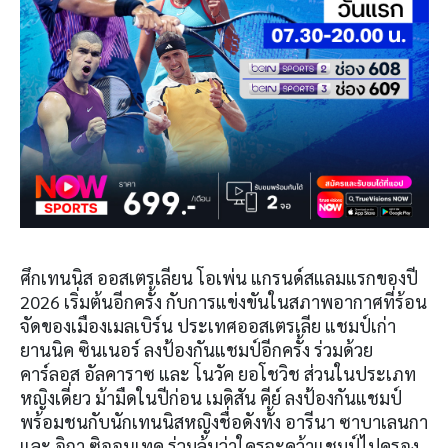
ศึกเทนนิส ออสเตรเลียน โอเพ่น แกรนด์สแลมแรกของปี
2026 เริ่มต้นอีกครั้ง กับการแข่งขันในสภาพอากาศที่ร้อน
จัดของเมืองเมลเบิร์น ประเทศออสเตรเลีย แชมป์เก่า
ยานนิค ซินเนอร์ ลงป้องกันแชมป์อีกครั้ง ร่วมด้วย
คาร์ลอส อัลคาราซ และ โนวัค ยอโชวิช ส่วนในประเภท
หญิงเดี่ยว ม้ามืดในปีก่อน เมดิสัน คีย์ ลงป้องกันแชมป์
พร้อมชนกับนักเทนนิสหญิงชื่อดังทั้ง อารีนา ซาบาเลนกา
และ อิกา ซิออนเทค ร่วมลุ้นว่าใครจะคว้าแชมป์ไปครอง