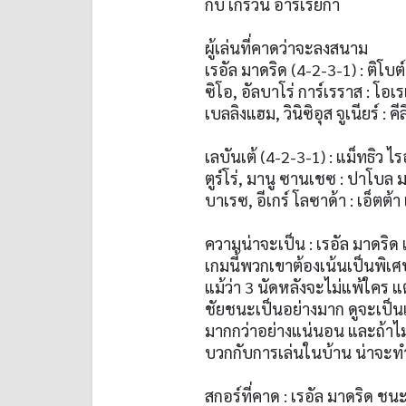
กับ เกร์วิน อาร์เรียก้า
ผู้เล่นที่คาดว่าจะลงสนาม
เรอัล มาดริด (4-2-3-1) : ติโบต์
ซิโอ, อัลบาโร่ การ์เรราส : โอเรเลี
เบลลิงแฮม, วินิซิอุส จูเนียร์ : คีล
เลบันเต้ (4-2-3-1) : แม็ทธิว ไ
ตูร์โร่, มานู ซานเชซ : ปาโบล มาร
บาเรซ, อีเกร์ โลซาด้า : เอ็ตต้า
ความน่าจะเป็น : เรอัล มาดริด
เกมนี้พวกเขาต้องเน้นเป็นพิเศษ
แม้ว่า 3 นัดหลังจะไม่แพ้ใคร 
ชัยชนะเป็นอย่างมาก ดูจะเป็นเร
มากกว่าอย่างแน่นอน และถ้าไม
บวกกับการเล่นในบ้าน น่าจะทำใ
สกอร์ที่คาด : เรอัล มาดริด ชนะ