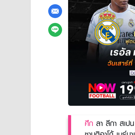
ศึก
ลา ลีกา สเปน 
ซานติอาโก้ เบร์น