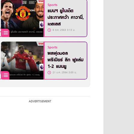
Sports
แมนฯ ยูไนเต็ด
ประกาศคว้า คาวานี่,
เตลเลส
6 ต.ค. 2563 3:13 น.
Sports
ผลฟุตบอล
พรีเมียร์ ลีก ฟูแล่ม
1-2 แมนยู
21 ม.ค. 2564 3:00 น.