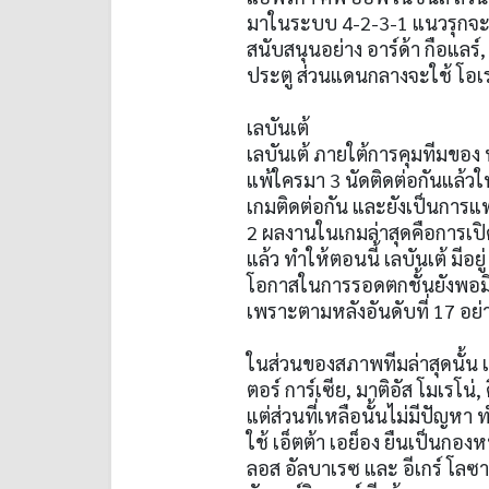
มาในระบบ 4-2-3-1 แนวรุกจะใช้ 
สนับสนุนอย่าง อาร์ด้า กือแลร์,
ประตู ส่วนแดนกลางจะใช้ โอเรเลี
เลบันเต้
เลบันเต้ ภายใต้การคุมทีมของ 
แพ้ใครมา 3 นัดติดต่อกันแล้วใน
เกมติดต่อกัน และยังเป็นการแพ
2 ผลงานในเกมล่าสุดคือการเปิ
แล้ว ทำให้ตอนนี้ เลบันเต้ มีอย
โอกาสในการรอดตกชั้นยังพอมี 
เพราะตามหลังอันดับที่ 17 อย่าง
ในส่วนของสภาพทีมล่าสุดนั้น เล
ตอร์ การ์เซีย, มาติอัส โมเรโน่,
แต่ส่วนที่เหลือนั้นไม่มีปัญห
ใช้ เอ็ตต้า เอย็อง ยืนเป็นกองห
ลอส อัลบาเรซ และ อีเกร์ โลซ