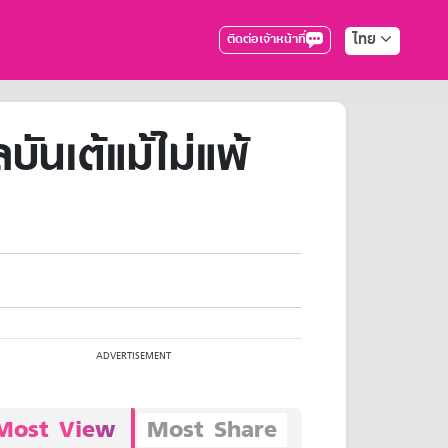
ไทย
ติดต่อเจ้าหน้าที่
บันเต้แม้ไม่แพ้
Most View
Most Share