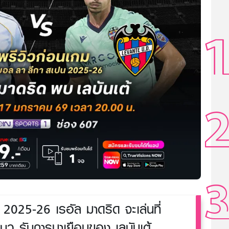
2025-26 เรอัล มาดริด จะเล่นที่
าเบว รับการมาเยือนของ เลบันเต้