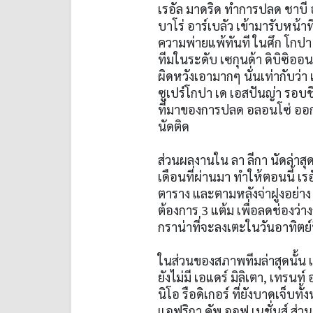
เรอัล มาดริด ทำการปลด ชาบี 
บาโร่ อาร์เบลัว เข้ามารับหน้า
ความพ่ายแพ้ทันที ในศึก โกปา เ
ทีมในระดับ เซกุนด้า ดิบิซิออน 
ผิดหวังเอามากๆ นั่นเท่ากับว่า
ซูเปร์โกปา เด เอสปันญ่า รอบช
ที่มาของการปลด อลอนโซ่ ออกจ
นัดติด
ส่วนผลงานใน ลา ลีกา นัดล่าสุดน
เดือนที่ผ่านมา ทำให้ตอนนี้ เรอ
ตาราง และตามหลังจ่าฝูงอย่าง 
ต้องการ 3 แต้ม เพื่อลดช่องว
กราน่าที่จะลงเตะในวันอาทิตย์น
ในส่วนของสภาพทีมล่าสุดนั้น
ยังไม่มี เอแดร์ มิลิเตา, เทรนท
นิโอ รือดิเกอร์ ที่ยังบาดเจ็บท
แอฟริกา คัพ ออฟ เนชั่นส์ ส่วน โ