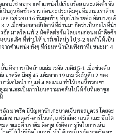
อลอนโซ่ ออกจากตำแหน่งไปเรียบร้อย และแต่งตั้ง อัล
ที่เป็นกุนซือชั่วคราว ก่อนจะประเดิมคุมทีมเกมแรกด้วย
ดล เรย์ รอบ 16 ทีมสุดท้าย ที่บุกไปพ่ายต่อ อัลบาเซเต้
3-2 เมื่อช่วงกลางสัปดาห์ที่ผ่านมา ถือว่าเป็นอะไรที่น่า
 เรอัล มาดริด แพ้ 2 นัดติดต่อกัน โดยเกมก่อนหน้าคือศึก
ิงชนะเลิศ ที่พ่ายให้ บาร์เซโลน่า ไป 3-2 จนทำให้เป็น
ากตำแหน่ง ทั้งๆ ที่ก่อนหน้านั้นเพิ่งพาทีมชนะมา 4
ั้น คือการเปิดบ้านถล่ม เรอัล เบติส 5-1 เมื่อช่วงต้น
ัล มาดริด มีอยู่ 45 แต้มจาก 19 เกม รั้งอันดับ 2 ของ
บาร์เซโลน่า อยู่แค่ 4 คะแนน ทำให้เกมนี้พวกเขา
่างลงมาและเป็นการโยนความกดดันไปให้กับทีมอาซูล
ี้
 เรอัล มาดริด มีปัญหานักเตะบาดเจ็บพอสมควร โดยจะ
์ อเล็กซานเดอร์-อาร์โนลด์, แฟร์กล็อง เมนดี้ และ อันโต
ั้งหมด ขณะที่ บราฮิม ดิอาซ ยังติดภารกิจในการเล่น
รดรีโก้ ไม่มีชื่อในเกมนี้ ทำให้เกมนี้ เรอัล มาดริด จะ