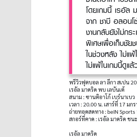
โดยเกมนี้ เรอัล ม
จาก ชาบี อลอนโซ่
งานกลับยังไม่กระเ
พิเศษเพื่อเก็บชัยช
ในช่วงหลัง ไม่แพ้
ไม่แพ้ในเกมนี้ดูแล
พรีวิวฟุตบอล ลา ลีกา สเปน 2
เรอัล มาดริด พบ เลบันเต้
สนาม : ซานติอาโก้ เบร์นาเบว
เวลา : 20.00 น. เสาร์ที่ 17 ม
ถ่ายทอดสดทาง : beIN Sports 
สกอร์ที่คาด : เรอัล มาดริด ชนะ
เรอัล มาดริด