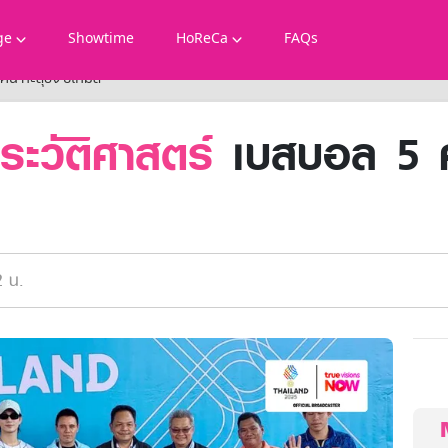
ge
Showtime
HoReCa
FAQs
น ทะลุชิง ซีเกมส์
ระวัติศาสตร์
เบสบอล 5 ค
2 น.