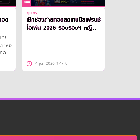
Sports
ยทอด
เช็กช่องถ่ายทอดสดเทนนิสเฟรนช์
โอเพ่น 2026 รอบรองฯ หญิง
เดี่ยว ค่ำวันนี้!
ไทย
อตกลง
ายทอด
T และ
4 jun 2026 9:47 น.