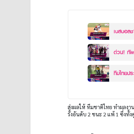
เบสบอลชา
ด่วน! ทัพ
ซีเกมส์
ทีมไทยปร
ส่งผลให้ ทีมชาติไทย ทำผลงานจ
รั้งอันดับ 2 ชนะ 2 แพ้ 1 ซึ่งท