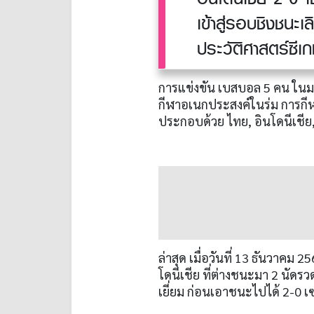
เข้าสู่รอบชิงชนะ
ประวัติศาสตร์ซีเก
การแข่งขัน เบสบอล 5 คน ในมหกร
กีฬาอเนกประสงค์ในร่ม การก
ประกอบด้วย ไทย, อินโดนีเชีย
ล่าสุด เมื่อวันที่ 13 ธันวาคม
โดนีเชีย ที่ต่างชนะมา 2 นัดร
เยี่ยม ก่อนเอาชนะไปได้ 2-0 