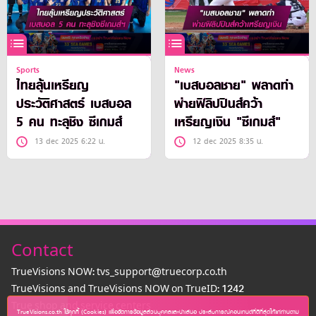
Sports
News
ไทยลุ้นเหรียญ
"เบสบอลชาย" พลาดท่า
ประวัติศาสตร์ เบสบอล
พ่ายฟิลิปปินส์คว้า
5 คน ทะลุชิง ซีเกมส์
เหรียญเงิน "ซีเกมส์"
13 dec 2025 6:22 น.
12 dec 2025 8:35 น.
Contact
TrueVisions NOW: tvs_support@truecorp.co.th
TrueVisions and TrueVisions NOW on TrueID: 1242
True shop and service centers
TrueVisions.co.th ใช้คุกกี้ (Cookies) เพื่อจัดการข้อมูลส่วนบุคคลและนำเสนอ ประสบการณ์คอนเทนต์ที่ดีที่สุดให้แก่ท่านตาม