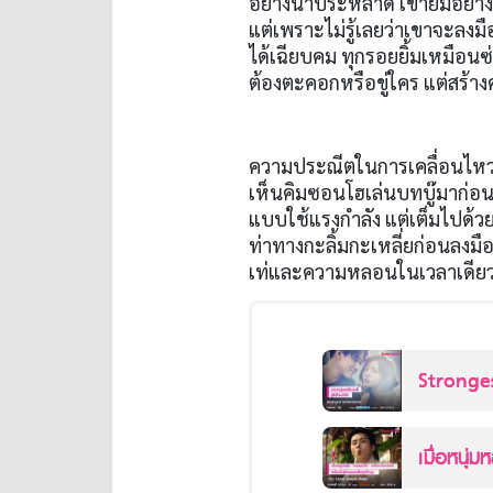
อย่างน่าประหลาด เขายิ้มอย่าง
แต่เพราะไม่รู้เลยว่าเขาจะลงม
ได้เฉียบคม ทุกรอยยิ้มเหมือนซ่
ต้องตะคอกหรือขู่ใคร แต่สร้า
ความประณีตในการเคลื่อนไหวข
เห็นคิมซอนโฮเล่นบทบู๊มาก่
แบบใช้แรงกำลัง แต่เต็มไปด้วย
ท่าทางกะลิ้มกะเหลี่ยก่อนลงมือ
เท่และความหลอนในเวลาเดียว
Strongest
บริษัท
เมื่อหนุ่
กชันตลบหลังสุดหักมุ