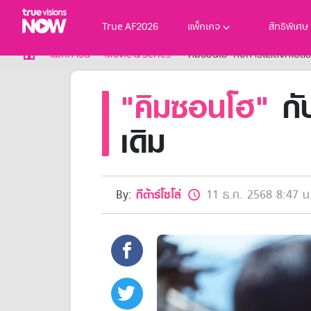
True AF2026
แพ็กเกจ
สิทธิพิเศษ
True AF2026
แม็กกาซีน
Movie & Series
"คิมซอนโฮ" กับการแสดงที่เปลี่
แพ็กเกจ
"คิมซอนโฮ"
กับ
NOW ENT
NOW SPORTS
NOW BUNDLES
เดิม
NOW Muay Thai
แพ็กเกจทรูวิชันส์นาวทั้งหมด
เคเบิลและจานดาวเทียม
สิทธิพิเศษ
By:
กีต้าร์โซโล่
11 ธ.ค. 2568 8:47 น
สิทธิพิเศษลูกค้าทรูวิชั่นส์
Showtime
HoReCa
แพ็กเกจสำหรับผู้ประกอบการ
หาร้านร่วมรายการ
FAQs