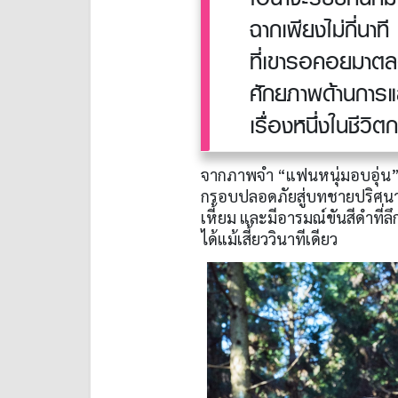
ฉากเพียงไม่กี่นาที 
ที่เขารอคอยมาตล
ศักยภาพด้านการแ
เรื่องหนึ่งในชี
จากภาพจำ “แฟนหนุ่มอบอุ่น” 
กรอบปลอดภัยสู่บทชายปริศนาผู
เหี้ยม และมีอารมณ์ขันสีดำที
ได้แม้เสี้ยววินาทีเดียว