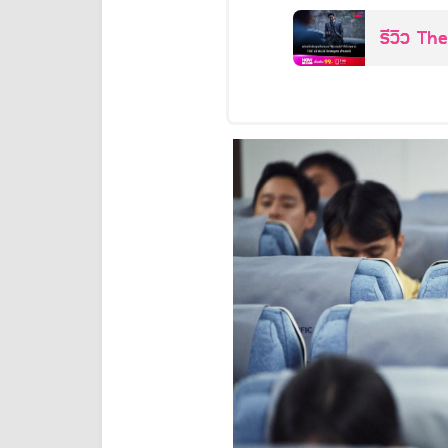
รก)
รีวิว Th
เดือดของ