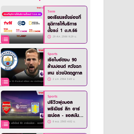
Term
ขอเรียนแจ้งช่องที่
ยุติการให้บริการ
ตั้งแต่ 1 ต.ค.66
29 ส.ค. 2566 9:29 น.
Sports
เรือใบอัดงบ 90
ล้านปอนด์ หวังฉก
เคน ช่วงปิดฤดูกาล
2 ม.ค. 2564 3:45 น.
Sports
ปรีวิวฟุตบอล
พรีเมียร์ ลีก อาร์
เซน่อล - แอสตัน
วิลล่า
8 พ.ย. 2563 4:02 น.