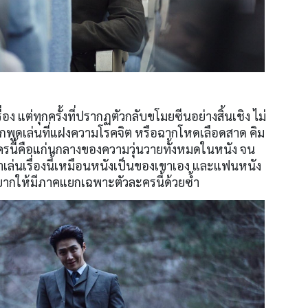
อง แต่ทุกครั้งที่ปรากฏตัวกลับขโมยซีนอย่างสิ้นเชิง ไม่
ง ฉากพูดเล่นที่แฝงความโรคจิต หรือฉากโหดเลือดสาด คิม
ะครนี้คือแก่นกลางของความวุ่นวายทั้งหมดในหนัง จน
าเล่นเรื่องนี้เหมือนหนังเป็นของเขาเอง และแฟนหนัง
อยากให้มีภาคแยกเฉพาะตัวละครนี้ด้วยซ้ำ