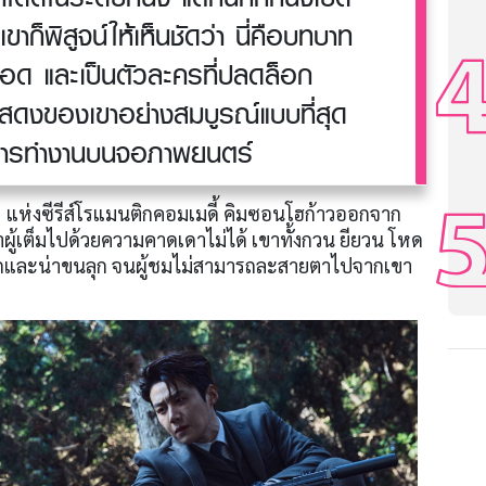
เขาก็พิสูจน์ให้เห็นชัดว่า นี่คือบทบาท
อด และเป็นตัวละครที่ปลดล็อก
สดงของเขาอย่างสมบูรณ์แบบที่สุด
วิตการทำงานบนจอภาพยนตร์
แห่งซีรีส์โรแมนติกคอมเมดี้ คิมซอนโฮก้าวออกจาก
้เต็มไปด้วยความคาดเดาไม่ได้ เขาทั้งกวน ยียวน โหด
่ลึกและน่าขนลุก จนผู้ชมไม่สามารถละสายตาไปจากเขา