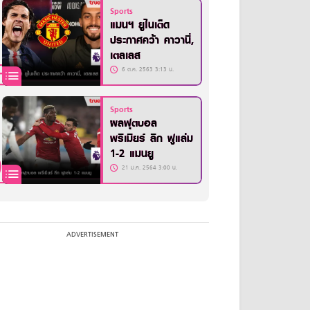
Sports
แมนฯ ยูไนเต็ด
ประกาศคว้า คาวานี่,
เตลเลส
6 ต.ค. 2563 3:13 น.
Sports
ผลฟุตบอล
พรีเมียร์ ลีก ฟูแล่ม
1-2 แมนยู
21 ม.ค. 2564 3:00 น.