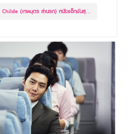
e Childe (เทพบุตร ล่านรก) หนังแอ็กชันสุด
 "คิมซอนโฮ" ที่ห้ามพลาด