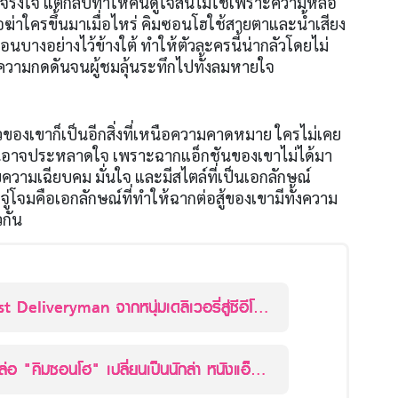
จริงใจ แต่กลับทำให้คนดูใจสั่นไม่ใช่เพราะความหล่อ
ือฆ่าใครขึ้นมาเมื่อไหร่ คิมซอนโฮใช้สายตาและน้ำเสียง
อนบางอย่างไว้ข้างใต้ ทำให้ตัวละครนี้น่ากลัวโดยไม่
งความกดดันจนผู้ชมลุ้นระทึกไปทั้งลมหายใจ
องเขาก็เป็นอีกสิ่งที่เหนือความคาดหมาย ใครไม่เคย
อนอาจประหลาดใจ เพราะฉากแอ็กชันของเขาไม่ได้มา
ความเฉียบคม มั่นใจ และมีสไตล์ที่เป็นเอกลักษณ์
จู่โจมคือเอกลักษณ์ที่ทำให้ฉากต่อสู้ของเขามีทั้งความ
กัน
 Deliveryman จากหนุ่มเดลิเวอรี่สู่ซีอีโอ
มหล่อ "คิมซอนโฮ" เปลี่ยนเป็นนักล่า หนังแอ็
ม The Childe (เทพบุตร ล่าน