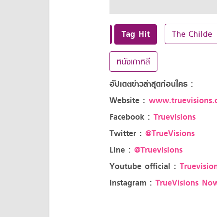
Tag Hit
The Childe
หนังเกาหลี
อัปเดตข่าวล่าสุดก่อนใคร :
Website :
www.truevisions.c
Facebook :
Truevisions
Twitter :
@TrueVisions
Line :
@Truevisions
Youtube official :
Truevision
Instagram :
TrueVisions No