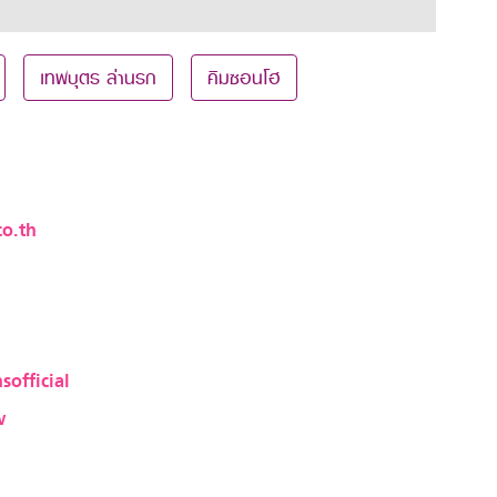
เทพบุตร ล่านรก
คิมซอนโฮ
o.th
sofficial
w