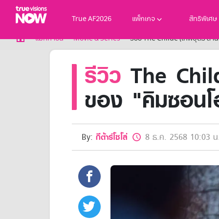
True AF2026
แพ็กเกจ
สิทธิพิเศษ
True AF2026
แม็กกาซีน
Movie & Series
รีวิว The Childe (เทพบุตร ล่า
แพ็กเกจ
รีวิว
The Childe
NOW ENT
NOW SPORTS
NOW BUNDLES
ของ "คิมซอนโฮ
NOW Muay Thai
แพ็กเกจทรูวิชันส์นาวทั้งหมด
เคเบิลและจานดาวเทียม
สิทธิพิเศษ
By:
กีต้าร์โซโล่
8 ธ.ค. 2568 10:03 น
สิทธิพิเศษลูกค้าทรูวิชั่นส์
Showtime
HoReCa
แพ็กเกจสำหรับผู้ประกอบการ
หาร้านร่วมรายการ
FAQs