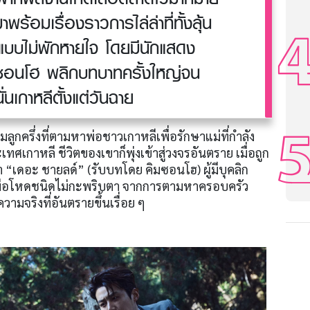
าพร้อมเรื่องราวการไล่ล่าที่ทั้งลุ้น
นแบบไม่พักหายใจ โดยมีนักแสดง
ซอนโฮ พลิกบทบาทครั้งใหญ่จน
นเกาหลีตั้งแต่วันฉาย
่มลูกครึ่งที่ตามหาพ่อชาวเกาหลีเพื่อรักษาแม่ที่กำลัง
เทศเกาหลี ชีวิตของเขาก็พุ่งเข้าสู่วงจรอันตราย เมื่อถูก
ว่า “เดอะ ชายลด์” (รับบทโดย คิมซอนโฮ) ผู้มีบุคลิก
งมือโหดชนิดไม่กะพริบตา จากการตามหาครอบครัว
จอความจริงที่อันตรายขึ้นเรื่อย ๆ