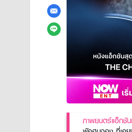
ภาพยนตร์แอ็กชันท
พัคฮุนจอง ที่เค