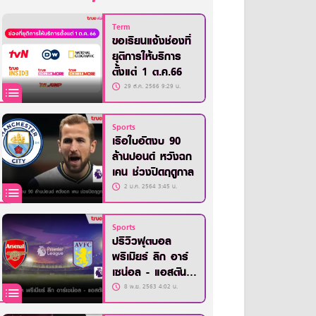
Term
ขอเรียนแจ้งช่องที่
ยุติการให้บริการ
ตั้งแต่ 1 ต.ค.66
29 ส.ค. 2566 9:29 น.
Sports
เรือใบอัดงบ 90
ล้านปอนด์ หวังฉก
เคน ช่วงปิดฤดูกาล
2 ม.ค. 2564 3:45 น.
Sports
ปรีวิวฟุตบอล
พรีเมียร์ ลีก อาร์
เซน่อล - แอสตัน
วิลล่า
8 พ.ย. 2563 4:02 น.