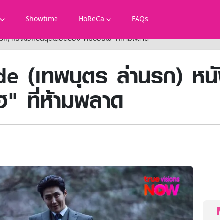
Showtime
HoReCa
FAQs
นรก) หนังแอ็กชันสุดเดือดของ "คิมซอนโฮ" ที่ห้ามพลาด
 (เทพบุตร ล่านรก) หนัง
" ที่ห้ามพลาด
.