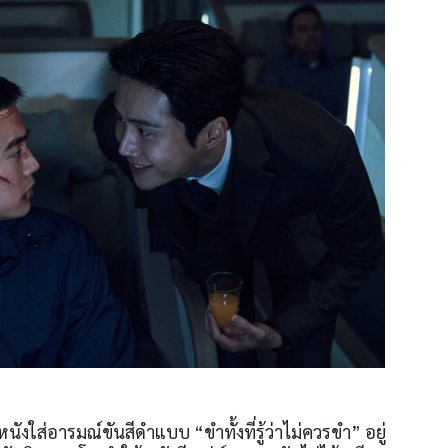
งใส่อารมณ์ขันสีดำแบบ “ขำทั้งที่รู้ว่าไม่ควรขำ” อยู่