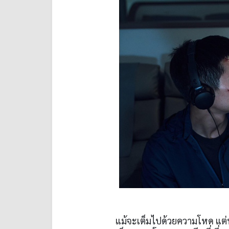
แม้จะเต็มไปด้วยความโหด แต่หนั