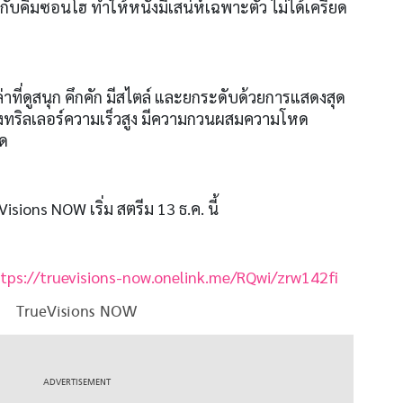
วกับคิมซอนโฮ ทำให้หนังมีเสน่ห์เฉพาะตัว ไม่ได้เครียด
่าที่ดูสนุก คึกคัก มีสไตล์ และยกระดับด้วยการแสดงสุด
ทริลเลอร์ความเร็วสูง มีความกวนผสมความโหด
าด
isions NOW เริ่ม สตรีม 13 ธ.ค. นี้
tps://truevisions-now.onelink.me/RQwi/zrw142fi
TrueVisions NOW