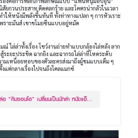
เรื่องคือการพลิกภาพลักษณ์แบบ “แฟนหนุ่มอบอุ่น”
่นิสัยกวนประสาท ติดตลกร้าย และโคตรน่ากลัวในเวลา
ทำให้หนังมีพลังขึ้นทันที ทั้งท่าทางแปลก ๆ การหัวเราะ
าเพราะมันส์ เขาขโมยซีนแบบอยู่หมัด
์ ไล่ล่าทั้งเรื่อง โชว์งานถ่ายทำแบบกล้องไล่หลัง ลาก
กต่อสู้ระยะประชิด ฉากยิง และฉากรถไล่ล่าที่โหดระดับ
ความเหนื่อยหอบของตัวละครส่งมาถึงผู้ชมแบบเต็ม ๆ
ตั้งแต่กลางเรื่องไปจนถึงไคลแมกซ์
มหล่อ "คิมซอนโฮ" เปลี่ยนเป็นนักล่า หนังแอ็
ม The Childe (เทพบุตร ล่าน