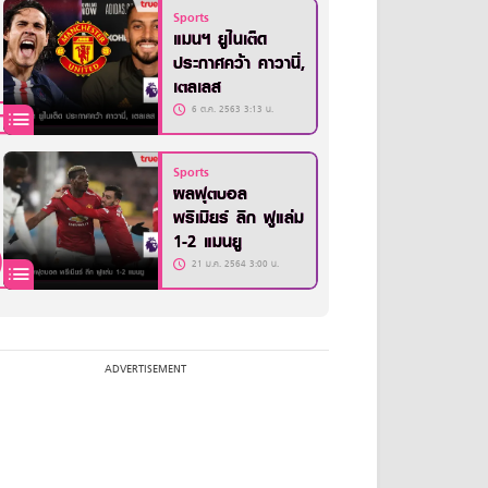
Sports
แมนฯ ยูไนเต็ด
ประกาศคว้า คาวานี่,
เตลเลส
6 ต.ค. 2563 3:13 น.
Sports
ผลฟุตบอล
พรีเมียร์ ลีก ฟูแล่ม
1-2 แมนยู
21 ม.ค. 2564 3:00 น.