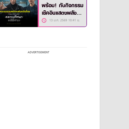
พร้อม! กับกิจกรรม
เช็คอินแสดงพลัง ซี
รีส์ “The Truth
13 ม.ค. 2569 10:41 น.
Within”