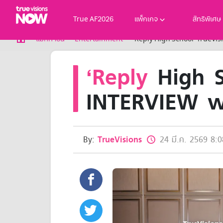
True AF2026
แพ็กเกจ
สิทธิพิเศษ
True AF2026
แม็กกาซีน
Entertainment
‘Reply High School’ TrueV
แพ็กเกจ
‘Reply
High S
NOW ENT
NOW SPORTS
NOW BUNDLES
INTERVIEW w
NOW Muay Thai
แพ็กเกจทรูวิชันส์นาวทั้งหมด
เคเบิลและจานดาวเทียม
สิทธิพิเศษ
By:
TrueVisions
24 มี.ค. 2569 8:0
สิทธิพิเศษลูกค้าทรูวิชั่นส์
Showtime
HoReCa
แพ็กเกจสำหรับผู้ประกอบการ
หาร้านร่วมรายการ
FAQs