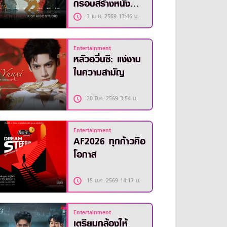
กรอบสร้างหนัง
ด้วยขุมพลังของ AI
3 เม.ย. 2569 13:46 น.
Entertainment
หลัวอวิ๋นซี: แง่งาม
ในความสามัญ
20 มี.ค. 2569 3:54 น.
Entertainment
AF2026 ทุกก้าวคือ
โอกาส
15 ม.ค. 2569 14:17 น.
Entertainment
เตรียมกล้องให้