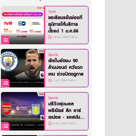
Term
ขอเรียนแจ้งช่องที่
ยุติการให้บริการ
ตั้งแต่ 1 ต.ค.66
29 ส.ค. 2566 9:29 น.
Sports
เรือใบอัดงบ 90
ล้านปอนด์ หวังฉก
เคน ช่วงปิดฤดูกาล
2 ม.ค. 2564 3:45 น.
Sports
ปรีวิวฟุตบอล
พรีเมียร์ ลีก อาร์
เซน่อล - แอสตัน
วิลล่า
8 พ.ย. 2563 4:02 น.