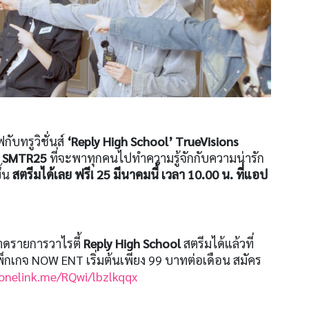
กับทรูวิชั่นส์
‘Reply High School’ TrueVisions
h SMTR25
ที่จะพาทุกคนไปทำความรู้จักกับความน่ารัก
ึ้น
สตรีมได้เลย ฟรี
! 25
มีนาคมนี้ เวลา
10.00
น. ที่แอป
ลาดรายการวาไรตี้
Reply High School
สตรีมได้แล้วที่
แพ็กเกจ NOW ENT เริ่มต้นเพียง 99 บาทต่อเดือน สมัคร
.onelink.me/RQwi/lbzlkqqx