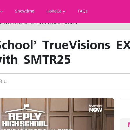
Showtime
HoReCa
FAQs
isions EXCLUSIVE INTERVIEW with SMTR25
chool’ TrueVisions E
ith SMTR25
8 น.