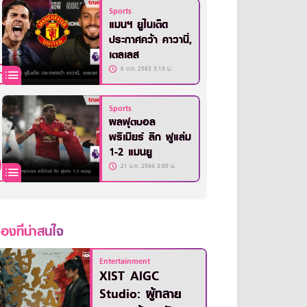
Sports
แมนฯ ยูไนเต็ด
ประกาศคว้า คาวานี่,
เตลเลส
6 ต.ค. 2563 3:13 น.
Sports
ผลฟุตบอล
พรีเมียร์ ลีก ฟูแล่ม
1-2 แมนยู
21 ม.ค. 2564 3:00 น.
ื่องที่น่าสนใจ
Entertainment
XIST AIGC
Studio: ผู้ทลาย