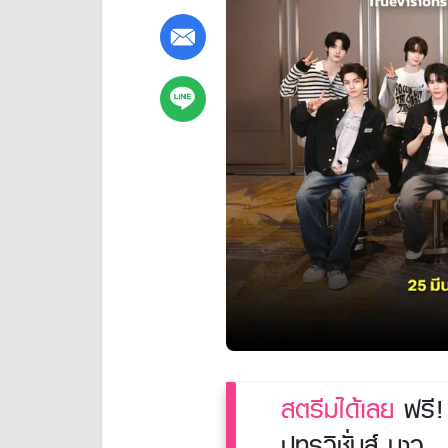
สตรีมได้เลย
ฟรี! 
ปทรูวิชั่นส์ นาว