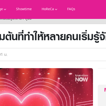
ge
Showtime
HoReCa
FAQs
นเริ่มรู้จักคำว่า “คู่จิ้น”
ต้นที่ทำให้หลายคนเริ่มรู้จั
01 น.