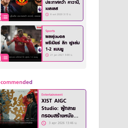
ประกาศคว้า คาวานี่,
เตลเลส
6 oct 2020 3:13 น.
Sports
ผลฟุตบอล
พรีเมียร์ ลีก ฟูแล่ม
1-2 แมนยู
21 jan 2021 3:00 น.
ecommended
Entertainment
XIST AIGC
Studio: ผู้ทลาย
กรอบสร้างหนัง
ด้วยขุมพลังของ AI
3 apr 2026 13:46 น.