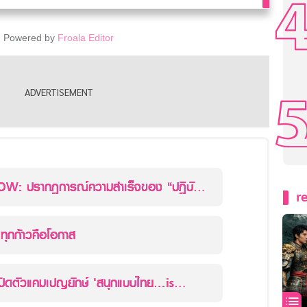
Powered by
Froala Editor
W: ปรากฏการณ์ความสำเร็จของ “ปฏิบัติ
r
”
ุกก้าวคือโอกาส
ส์เปิดตัวแคมเปญยักษ์ 'สนุกแบบไทย…is
ี้รักสนุก อยากให้ดูไม่ขาด'