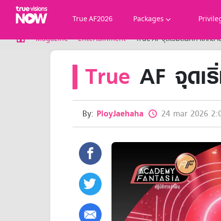
True AF2026
Packages
Privile
True AF2026
Magazine
Entertainment
True AF จุดเริ่มต้นที่ทำให้หลายค
Packages
True
AF จุดเริ่ม
NOW ENT
NOW SPORTS
NOW BUNDLES
NOW Muay Thai
All TrueVisions Now Packages
By:
PloyJaehaha
24 mar 2026 2:
Cable and Satellite
Privilege
TrueVisions Privileges
Showtime
HoReCa
Package for Business
Find participating stores
FAQs