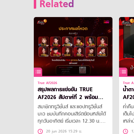
Related
True AF2026
True A
สรุปผลการแข่งขัน TRUE
น้ำต
AF2026 สัปดาห์ที่ 2 พร้อม
AF20
เซอร์ไพรส์ใหญ่ ยังไม่มีใครออก
ครั้ง
สมาชิกทรูวิชั่นส์ และแอปทรูวิชั่นส์
ค่ำค
นาว ชมบันทึกคอนเสิร์ตย้อนหลังได้
เต็มไ
ทุกวันอาทิตย์ เริ่มเวลา 12.30 น.
เหล่า
ช่อง True X-Zyte หมายเลข 340
ก่อนเ
20 jun 2026 15:29 น.
1