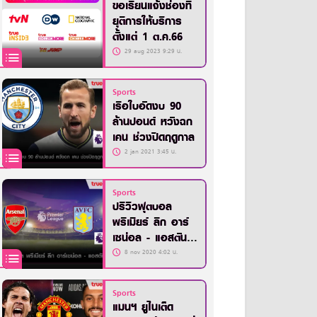
ขอเรียนแจ้งช่องที่
ยุติการให้บริการ
ตั้งแต่ 1 ต.ค.66
29 aug 2023 9:29 น.
Sports
เรือใบอัดงบ 90
ล้านปอนด์ หวังฉก
เคน ช่วงปิดฤดูกาล
2 jan 2021 3:45 น.
Sports
ปรีวิวฟุตบอล
พรีเมียร์ ลีก อาร์
เซน่อล - แอสตัน
วิลล่า
8 nov 2020 4:02 น.
Sports
แมนฯ ยูไนเต็ด