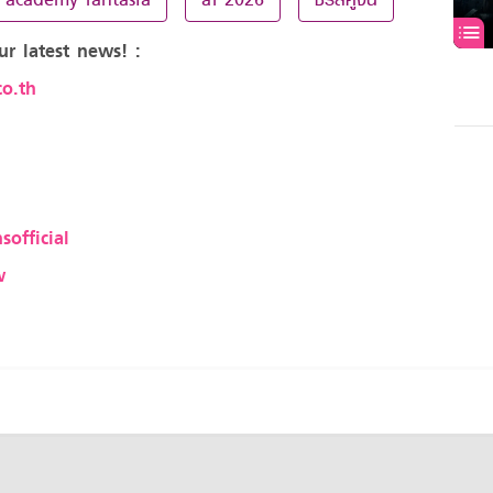
ur latest news! :
o.th
sofficial
w