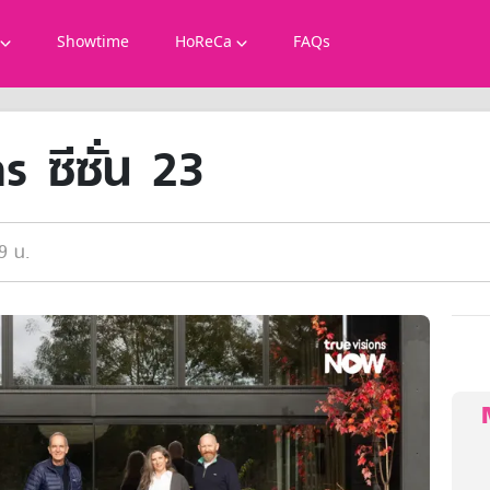
Showtime
HoReCa
FAQs
 ซีซั่น 23
9 น.