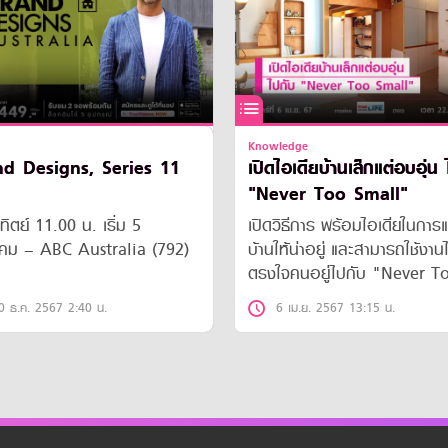
Knowledge
d Designs, Series 11
เปิดไอเดียบ้านเล็กแต่อบอุ่น
"Never Too Small"
ทิตย์ 11.00 น. เริ่ม 5
เปิดวิธีการ พร้อมไอเดียในการแ
คม – ABC Australia (792)
บ้านให้น่าอยู่ และสามารถใช้งานไ
ตรงใจคนอยู่ไปกับ "Never T
Small"
0 ธ.ค. 2567 2:40 น.
6 เม.ย. 2567 13:15 น.