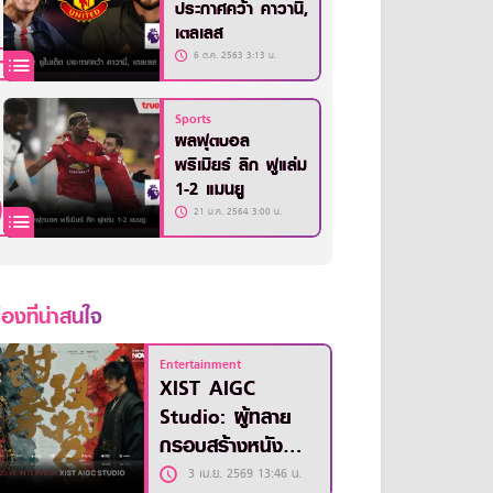
ประกาศคว้า คาวานี่,
เตลเลส
6 ต.ค. 2563 3:13 น.
Sports
ผลฟุตบอล
พรีเมียร์ ลีก ฟูแล่ม
1-2 แมนยู
21 ม.ค. 2564 3:00 น.
ื่องที่น่าสนใจ
Entertainment
XIST AIGC
Studio: ผู้ทลาย
กรอบสร้างหนัง
ด้วยขุมพลังของ AI
3 เม.ย. 2569 13:46 น.