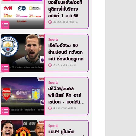
ขอเรียนแจ้งช่องที่
ยุติการให้บริการ
ตั้งแต่ 1 ต.ค.66
29 ส.ค. 2566 9:29 น.
Sports
เรือใบอัดงบ 90
ล้านปอนด์ หวังฉก
เคน ช่วงปิดฤดูกาล
2 ม.ค. 2564 3:45 น.
Sports
ปรีวิวฟุตบอล
พรีเมียร์ ลีก อาร์
เซน่อล - แอสตัน
วิลล่า
8 พ.ย. 2563 4:02 น.
Sports
แมนฯ ยูไนเต็ด