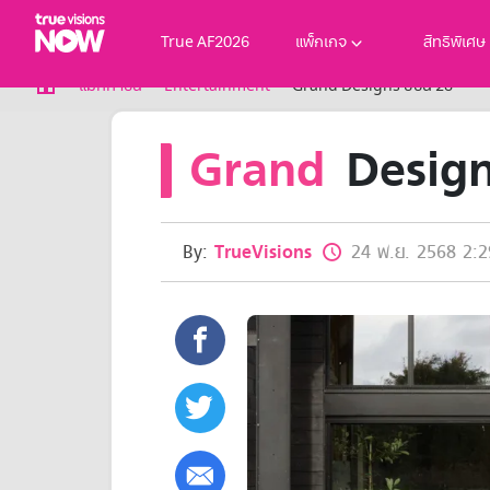
True AF2026
แพ็กเกจ
สิทธิพิเศษ
True AF2026
แม็กกาซีน
Entertainment
Grand Designs ซีซั่น 23
แพ็กเกจ
Grand
Designs
NOW ENT
NOW SPORTS
NOW BUNDLES
NOW Muay Thai
แพ็กเกจทรูวิชันส์นาวทั้งหมด
By:
TrueVisions
24 พ.ย. 2568 2:2
เคเบิลและจานดาวเทียม
สิทธิพิเศษ
สิทธิพิเศษลูกค้าทรูวิชั่นส์
Showtime
HoReCa
แพ็กเกจสำหรับผู้ประกอบการ
หาร้านร่วมรายการ
FAQs