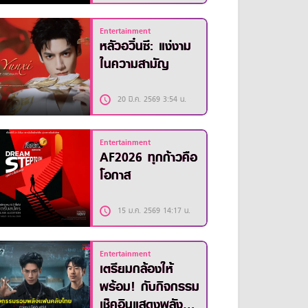
Entertainment
หลัวอวิ๋นซี: แง่งาม
ในความสามัญ
20 มี.ค. 2569 3:54 น.
Entertainment
AF2026 ทุกก้าวคือ
โอกาส
15 ม.ค. 2569 14:17 น.
Entertainment
เตรียมกล้องให้
พร้อม! กับกิจกรรม
เช็คอินแสดงพลัง ซี