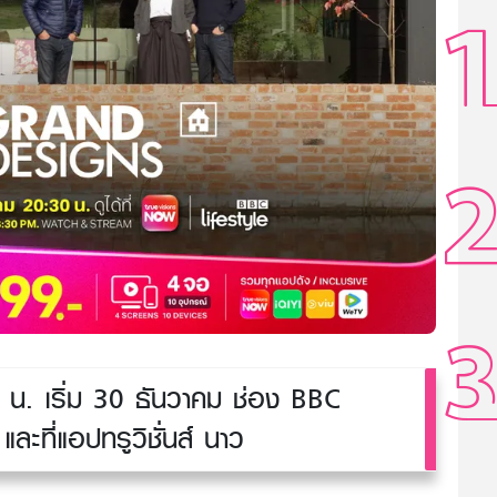
น. เริ่ม 30 ธันวาคม ช่อง BBC
ละที่แอปทรูวิชั่นส์ นาว