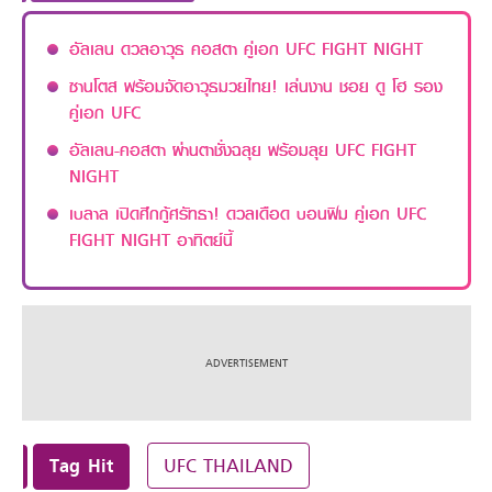
อัลเลน ดวลอาวุธ คอสตา คู่เอก UFC FIGHT NIGHT
ซานโตส พร้อมจัดอาวุธมวยไทย! เล่นงาน ชอย ดู โฮ รอง
คู่เอก UFC
อัลเลน-คอสตา ผ่านตาชั่งฉลุย พร้อมลุย UFC FIGHT
NIGHT
เบลาล เปิดศึกกู้ศรัทธา! ดวลเดือด บอนฟิม คู่เอก UFC
FIGHT NIGHT อาทิตย์นี้
Tag Hit
UFC THAILAND