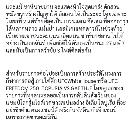
และแม้ ชาห์บาซยาน จะแสดงหัวใจสุดแกร่ง ดักสวน
หมัดขวาสร้างปัญหาให้ อัลเลน ได้เป็นระยะ โดยเฉพาะ
ในยกที่ 2 แต่ท้ายที่สุดเป็น เบรนแดน อัลเลน ที่ออกอาวุธ
ได้หลากหลาย แม่นยำ และมีเกมเทคดาวน์ในช่วงท้าย
เป็นฝ่ายเอาชนะคะแนน เอ็ดแมน ชาห์บาซยาน ไปได้
อย่างเป็นเอกฉันท์ เพิ่มสถิติให้ตัวเองเป็นชนะ 27 แพ้ 7
และนับเป็นการคว้าชัย 3 ไฟต์ติดต่อกัน
สำหรับรายการต่อไปจะเป็นการสร้างประวัติในวงการ
กีฬาการต่อสู้ ภายใต้ศึก UFCWhiteHouse หรือ UFC
FREEDOM 250 TOPURIA VS GAETHJE โดยคู่เอกของ
รายการที่ทุกคนรอคอยเป็นการกลับคืนสังเวียนของ
แชมป์โลกรุ่นไลต์เวตชาวสเปนอย่าง อิเลีย โตปูเรีย ที่จะ
แย่งชิงตำแหน่งแชมป์ตัวจริงกับ จัสติน เก็ธจี แชมป์
เฉพาะกาลชาวอเมริกัน