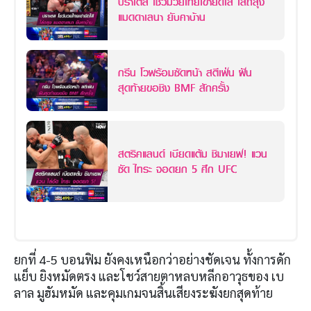
ปราเตส โชว์มวยไทยเข่ายัดไส้ ไล่ถลุง
แมดดาเลนา ยับคาบ้าน
กรีน โวพร้อมซัดหน้า สตีเฟ่น ฝัน
สุดท้ายขอชิง BMF สักครั้ง
สตริคแลนด์ เบียดแต้ม ชิมาเยฟ! แวน
ซัด ไทระ จอดยก 5 ศึก UFC
ยกที่ 4-5 บอนฟิม ยังคงเหนือกว่าอย่างชัดเจน ทั้งการดัก
แย็บ ยิงหมัดตรง และโชว์สายตาหลบหลีกอาวุธของ เบ
ลาล มูฮัมหมัด และคุมเกมจนสิ้นเสียงระฆังยกสุดท้าย