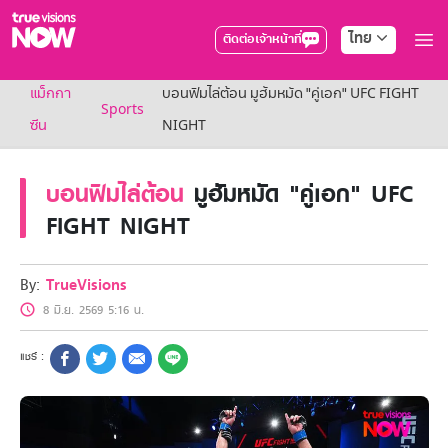
ไทย
ติดต่อเจ้าหน้าที่
True AF2026
แม็กกา
บอนฟิมไล่ต้อน มูฮัมหมัด "คู่เอก" UFC FIGHT
แพ็กเกจ
Sports
NOW ENT
ซีน
NIGHT
NOW SPORTS
NOW BUNDLES
บอนฟิมไล่ต้อน
มูฮัมหมัด "คู่เอก" UFC
NOW Muay Thai
แพ็กเกจทรูวิชันส์นาวทั้งหมด
FIGHT NIGHT
เคเบิลและจานดาวเทียม
สิทธิพิเศษ
สิทธิพิเศษลูกค้าทรูวิชั่นส์
By:
TrueVisions
Showtime
8 มิ.ย. 2569 5:16 น.
HoReCa
แพ็กเกจสำหรับผู้ประกอบการ
หาร้านร่วมรายการ
FAQs