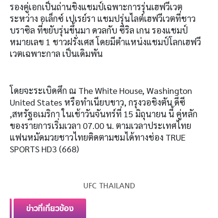
รองคู่เอกเป็นถ่านชิงแชมป์เฉพาะการรุ่นเฮฟวีเวต
ระหว่าง อเล็กซ์ เปเรย์รา แชมปรุ่นไลต์เฮฟวีเวตที่ชาว
บราซิล ที่ขยับรุ่นขึ้นมา ดวลกับ ซีริล เกน รองแชมป์
หมายเลข 1 ชาวฝรั่งเศส โดยมีตำแหน่งแชมป์โลกเฮฟวี
เวตเฉพาะกาล เป็นเดิมพัน
โดยจะระเบิดศึก ณ The White House, Washington
United States หรือทำเนียบขาว, กรุงวอชิงตัน ดีซี
,สหรัฐอเมริกา ในเช้าวันจันทร์ที่ 15 มิถุนายน นี้ คู่หลัก
ของรายการเริ่มเวลา 07.00 น. ตามเวลาประเทศไทย
แฟนหมัดมวยชาวไทยติดตามชมได้ทางช่อง TRUE
SPORTS HD3 (668)
UFC THAILAND
ข่าวที่เกี่ยวข้อง