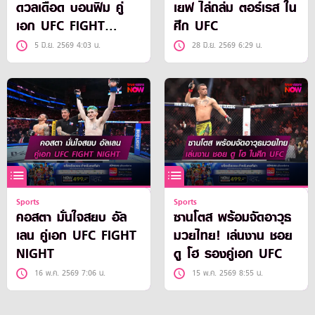
ดวลเดือด บอนฟิม คู่
เยฟ ไล่ถล่ม ตอร์เรส ใน
เอก UFC FIGHT
ศึก UFC
NIGHT อาทิตย์นี้
5 มิ.ย. 2569 4:03 น.
28 มิ.ย. 2569 6:29 น.
Sports
Sports
คอสตา มั่นใจสยบ อัล
ซานโตส พร้อมจัดอาวุธ
เลน คู่เอก UFC FIGHT
มวยไทย! เล่นงาน ชอย
NIGHT
ดู โฮ รองคู่เอก UFC
16 พ.ค. 2569 7:06 น.
15 พ.ค. 2569 8:55 น.