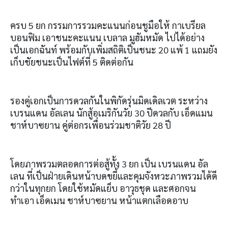
ครบ 5 ยก กรรมการรวมคะแนนก่อนชูมือให้ กาเบรียล
บอนฟิม เอาชนะคะแนน เบลาล มูฮัมหมัด ไปได้อย่าง
เป็นเอกฉันท์ พร้อมกับเพิ่มสถิติเป็นชนะ 20 แพ้ 1 แถมยัง
เก็บชัยชนะเป็นไฟต์ที่ 5 ติดต่อกัน
รองคู่เอกเป็นการดวลกันในพิกัดรุ่นมิดเดิลเวต ระหว่าง
เบรนแดน อัลเลน นักสู้อเมริกันวัย 30 ปีดวลกับ เอ็ดแมน
ชาห์บาซยาน คู่ต่อกรเพื่อนร่วมชาติวัย 28 ปี
โดยภาพรวมตลอดการต่อสู้ทั้ง 3 ยก เป็น เบรนแดน อัล
เลน ที่เป็นฝ่ายเดินหน้าบดขยี้และคุมจังหวะภาพรวมได้ดี
กว่าในทุกยก โดยใช้หมัดแย็บ อาวุธชุด และศอกจน
ทำเอา เอ็ดเมน ชาห์บาซยาน หน้าแตกเลือดอาบ