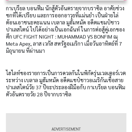
กาเบรียล บอนฟีม นักสู้ตัวอันตรายจากบราซิล อาศัยช่วง
ชกที่ได้เปรียบ และการออกอาวุธที่แม่นยำ เป็นฝ่ายไล่
ต้อนเอาชนะคะแนน เบลาล มูฮัมหมัด อดีตแชมป์ชาว
ปาเลสไตน์ ไปได้อย่างเป็นเอกฉันท์ ในการต่อสู้คู่เอกของ
ศึก UFC FIGHT NIGHT : MUHAMMAD VS BONFIM ณ
Meta Apex, ลาส เวกัส สหรัฐอเมริกา เมื่อวันอาทิตย์ที่ 7
มิถุนายน ที่ผ่านมา
ไฮไลท์ของรายการเป็นการดวลกันในพิกัดรุ่นเวลเตอร์เวต
ระหว่าง เบลาล มูฮัมหมัด อดีตแชป์ชาวอเมริกันเชื้อสาย
ปาเลสไตน์วัย 37 ปีจะประลองฝีมือกับ กาเบรียล บอนฟิม
ตัวอันตรายวัย 28 ปีจากบราซิล