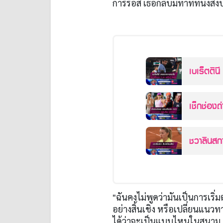
การ์รอส เธอกลับมีท่าทีที่นิ่ง
เบเร็ตติ
ร้นช์ โอเพ
เช็กช่อง
องฯ หญิงเ
ชวาลินสกา
ชิงฯแกรน
"ฉันคงไม่พูดว่ามันเป็นการเริ่ม
อย่างสิ้นเชิง หรือเปลี่ยนแนว
ได้ว่าจะเป็นแบบไหนในสนาม เล่