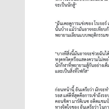
จะเป็นนักสู้"
"ฉันเคยดูการแข่งของ โรเจอร์ 
นั้นบ้าง แม้ว่ามันอาจจะเทียบก
พยายามเลียนแบบพฤติกรรมขอ
"บางทีสิ่งนี้มันอาจจะช่วยฉันไ
หงุดหงิดหรือแสดงความไม่พอใ
นักกีฬาที่พยายามสู้กันอย่างเต็มที
และเป็นสิ่งที่โฟกัส"
ก่อนหน้านี้ อันเดรียว่า มักจะ
รอส แต่ดีที่สุดคือการเข้าถึง
คอนชิตา มาร์ติเนซ อดีตแชมป์ว
ทางจิตใจของ อันเดรียว่า ในก