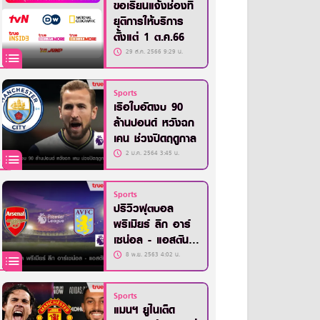
ขอเรียนแจ้งช่องที่
ยุติการให้บริการ
ตั้งแต่ 1 ต.ค.66
29 ส.ค. 2566 9:29 น.
Sports
เรือใบอัดงบ 90
ล้านปอนด์ หวังฉก
เคน ช่วงปิดฤดูกาล
2 ม.ค. 2564 3:45 น.
Sports
ปรีวิวฟุตบอล
พรีเมียร์ ลีก อาร์
เซน่อล - แอสตัน
วิลล่า
8 พ.ย. 2563 4:02 น.
Sports
แมนฯ ยูไนเต็ด