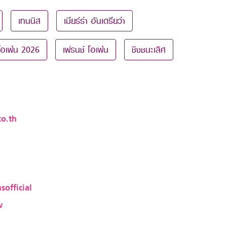
เทนนิส
เมียร์ร่า อันเดรียว่า
โอเพ่น 2026
เฟรนช์ โอเพ่น
ชิงชนะเลิศ
o.th
sofficial
w