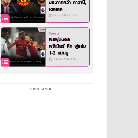
ประกาศคว้า คาวานี่,
เตลเลส
6 ต.ค. 2563 3:13 น.
Sports
ผลฟุตบอล
พรีเมียร์ ลีก ฟูแล่ม
1-2 แมนยู
21 ม.ค. 2564 3:00 น.