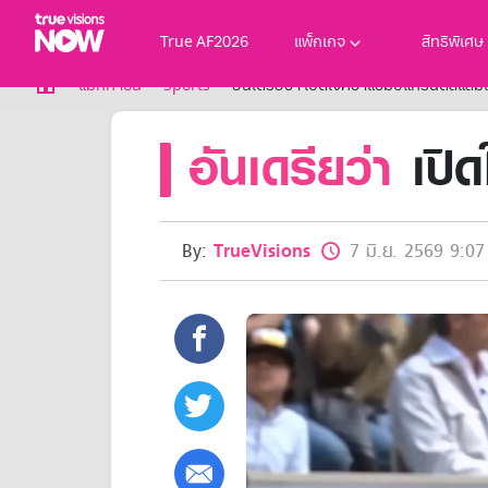
True AF2026
แพ็กเกจ
สิทธิพิเศษ
True AF2026
แม็กกาซีน
Sports
อันเดรียว่า เปิดใจคว้าแชมป์แกรนด์สแลม
แพ็กเกจ
อันเดรียว่า
เปิด
NOW ENT
NOW SPORTS
NOW BUNDLES
NOW Muay Thai
แพ็กเกจทรูวิชันส์นาวทั้งหมด
By:
TrueVisions
7 มิ.ย. 2569 9:07
เคเบิลและจานดาวเทียม
สิทธิพิเศษ
สิทธิพิเศษลูกค้าทรูวิชั่นส์
Showtime
HoReCa
แพ็กเกจสำหรับผู้ประกอบการ
หาร้านร่วมรายการ
FAQs