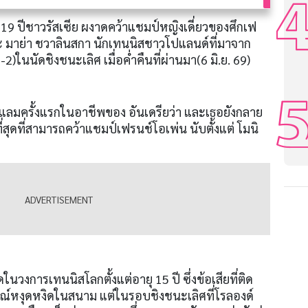
วัย 19 ปีชาวรัสเซีย ผงาดคว้าแชมป์หญิงเดี่ยวของศึกเฟ
ะ มาย่า ชวาลินสกา นักเทนนิสชาวโปแลนด์ที่มาจาก
2)ในนัดชิงชนะเลิศ เมื่อค่ำคืนที่ผ่านมา(6 มิ.ย. 69)
แลมครั้งแรกในอาชีพของ อันเดรียว่า และเธอยังกลาย
ี่สุดที่สามารถคว้าแชมป์เฟรนช์โอเพ่น นับตั้งแต่ โมนิ
ิดในวงการเทนนิสโลกตั้งแต่อายุ 15 ปี ซึ่งข้อเสียที่ติด
์หงุดหงิดในสนาม แต่ในรอบชิงชนะเลิศที่โรลองด์