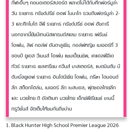
กีฬาอื่นๆ คอมอเตอร์สปอร์ต พลาดไม่ได้กับศึกฟอร์มูล่า
วัน รายการ กรังด์ปรีซ์ ออฟ โมนาโก รวมถึงฟอร์มูล่า 2-
3 และศึกโมโต จีพี รายการ กรังด์ปรีซ์ ออฟ ฮังการี
นอกจากนี้ยังมีเทนนิสแกรนด์สแลม รายการ เฟร้นช์
โอเพ่น, ลิฟ กอล์ฟ อันดาลูเซีย, กอล์ฟหญิง เมเจอร์ที่ 3
ของปี ยูเอส วีเมนส์ โอเพ่น แชมเปี้ยนชิพ, เคแอลพีจีเอ
ทัวร์ รายการ เซลเทรียน ควีนส์ มาสเตอร์ส, แบดมินตัน บี
ดับเบิ้ลยูเอฟ รายการ อินโดนีเซีย โอเพ่น, กรีฑา ไดมอนด์
ลีก สต็อกโฮล์ม, เมเจอร์ ลีก เบสบอล, ฟุตซอลไทยลีก
และ มวยไทย ดิ อัลติเมท มวยไทย เอ็กซ์พีเรียนซ์ งานนี้
ทรูวิชั่นส์ จัดเต็มให้ชมกันถึงบ้าน
1. Black Hunter High School Premier League 2026