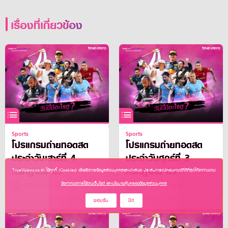
เรื่องที่เกี่ยวข้อง
Sports
Sports
โปรแกรมถ่ายทอดสด
โปรแกรมถ่ายทอดสด
ประจำวันเสาร์ที่ 4
ประจำวันศุกร์ที่ 3
กรกฎาคม 69
กรกฎาคม 69
TrueVisions.co.th ใช้คุกกี้ (Cookies) เพื่อจัดการข้อมูลส่วนบุคคลและนำเสนอ ประสบการณ์คอนเทนต์ที่ดีที่สุดให้แก่ท่านตาม
ข้อกำหนดการใช้งานเว็บไซต์ และนโยบายคุ้มครองข้อมูลส่วนบุคคล
3 ก.ค. 2569 22:23 น.
2 ก.ค. 2569 19:29 น.
ยอมรับ
ปิด