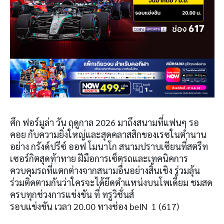
ศึก ฟอร์มูล่า วัน ฤดูกาล 2026 มาถึงสนามที่แฟนๆ รอ
คอย กับความยิ่งใหญ่และสุดคลาสสิกของเรซในตำนาน
อย่าง กรังด์ปรีซ์ ออฟ โมนาโก สนามปราบเซียนที่สตรีท
เซอร์กิตสุดท้าทาย ฝีมือการเซ็ตรถและเทคนิคการ
ควบคุมรถที่แตกต่างจากสนามอื่นอย่างสิ้นเชิง ร่วมลุ้น
ร่วมติดตามกันว่าใครจะได้ยึดตำแหน่งบนโพเดี้ยม ชมสด
ครบทุกช่วงการแข่งขัน ที่ ทรูวิชั่นส์
รอบแข่งขัน เวลา 20.00 ทางช่อง beIN 1 (617)