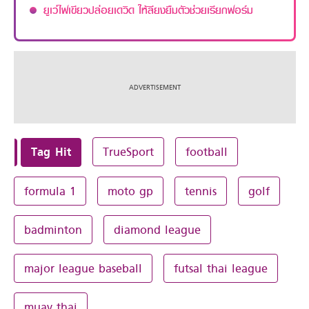
ยูเว่ไฟเขียวปล่อยเดวิด ให้ลียงยืมตัวช่วยเรียกฟอร์ม
Tag Hit
TrueSport
football
formula 1
moto gp
tennis
golf
badminton
diamond league
major league baseball
futsal thai league
muay thai