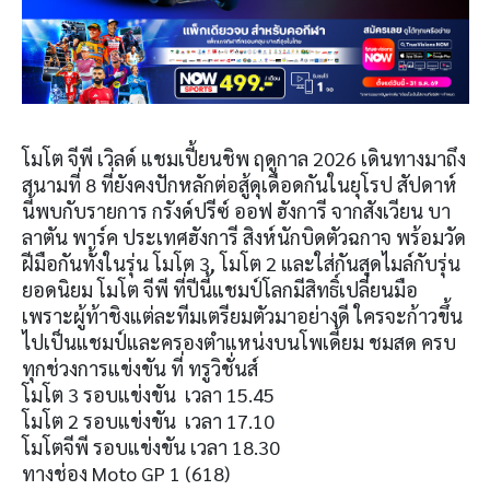
โมโต จีพี เวิลด์ แชมเปี้ยนชิพ ฤดูกาล 2026 เดินทางมาถึง
สนามที่ 8 ที่ยังคงปักหลักต่อสู้ดุเดือดกันในยุโรป สัปดาห์
นี้พบกับรายการ กรังด์ปรีซ์ ออฟ ฮังการี จากสังเวียน บา
ลาตัน พาร์ค ประเทศฮังการี สิงห์นักบิดตัวฉกาจ พร้อมวัด
ฝีมือกันทั้งในรุ่น โมโต 3, โมโต 2 และใส่กันสุดไมล์กับรุ่น
ยอดนิยม โมโต จีพี ที่ปีนี้แชมป์โลกมีสิทธิ์เปลี่ยนมือ
เพราะผู้ท้าชิงแต่ละทีมเตรียมตัวมาอย่างดี ใครจะก้าวขึ้น
ไปเป็นแชมป์และครองตำแหน่งบนโพเดี้ยม ชมสด ครบ
ทุกช่วงการแข่งขัน ที่ ทรูวิชั่นส์
โมโต 3 รอบแข่งขัน เวลา 15.45
โมโต 2 รอบแข่งขัน เวลา 17.10
โมโตจีพี รอบแข่งขัน เวลา 18.30
ทางช่อง Moto GP 1 (618)