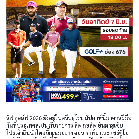
ลิฟ กอล์ฟ 2026 ยังอยู่ในทวีปยุโรป สัปดาห์นี้มาดวลฝีมือ
กันที่ประเทศสเปน กับรายการ ลิฟ กอล์ฟ อันดาลูเซีย
โปรเจ้าถิ่นนำโดยบิ๊กเนมอย่าง จอน ราห์ม และ เซร์คิโอ