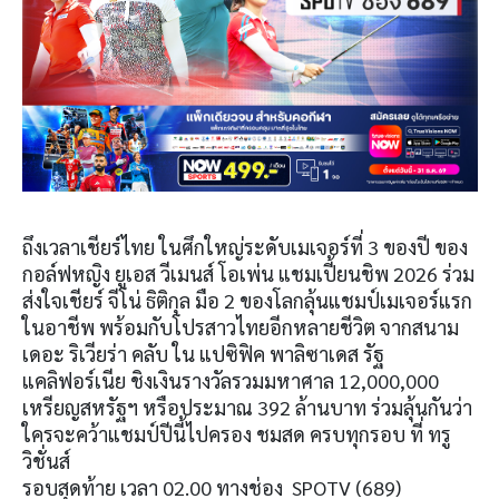
ถึงเวลาเชียร์ไทย ในศึกใหญ่ระดับเมเจอร์ที่ 3 ของปี ของ
กอล์ฟหญิง ยูเอส วีเมนส์ โอเพ่น แชมเปี้ยนชิพ 2026 ร่วม
ส่งใจเชียร์ จีโน่ ธิติกุล มือ 2 ของโลกลุ้นแชมป์เมเจอร์แรก
ในอาชีพ พร้อมกับโปรสาวไทยอีกหลายชีวิต จากสนาม
เดอะ ริเวียร่า คลับ ใน แปซิฟิค พาลิซาเดส รัฐ
แคลิฟอร์เนีย ชิงเงินรางวัลรวมมหาศาล 12,000,000
เหรียญสหรัฐฯ หรือประมาณ 392 ล้านบาท ร่วมลุ้นกันว่า
ใครจะคว้าแชมป์ปีนี้ไปครอง ชมสด ครบทุกรอบ ที่ ทรู
วิชั่นส์
รอบสุดท้าย เวลา 02.00 ทางช่อง SPOTV (689)