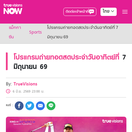
ไทย
ติดต่อเจ้าหน้าที่
True AF2026
แม็กกา
โปรแกรมถ่ายทอดสดประจำวันอาทิตย์ที่ 7
แพ็กเกจ
Sports
NOW ENT
ซีน
มิถุนายน 69
NOW SPORTS
NOW BUNDLES
โปรแกรมถ่ายทอดสดประจำวันอาทิตย์ที่
7
NOW Muay Thai
แพ็กเกจทรูวิชันส์นาวทั้งหมด
มิถุนายน 69
เคเบิลและจานดาวเทียม
สิทธิพิเศษ
สิทธิพิเศษลูกค้าทรูวิชั่นส์
By:
TrueVisions
Showtime
6 มิ.ย. 2569 23:00 น.
HoReCa
แพ็กเกจสำหรับผู้ประกอบการ
หาร้านร่วมรายการ
FAQs