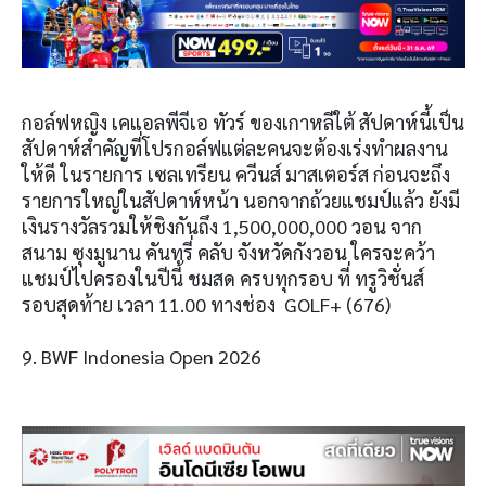
กอล์ฟหญิง เคแอลพีจีเอ ทัวร์ ของเกาหลีใต้ สัปดาห์นี้เป็น
สัปดาห์สำคัญที่โปรกอล์ฟแต่ละคนจะต้องเร่งทำผลงาน
ให้ดี ในรายการ เซลเทรียน ควีนส์ มาสเตอร์ส ก่อนจะถึง
รายการใหญ่ในสัปดาห์หน้า นอกจากถ้วยแชมป์แล้ว ยังมี
เงินรางวัลรวมให้ชิงกันถึง 1,500,000,000 วอน จาก
สนาม ซุงมูนาน คันทรี่ คลับ จังหวัดกังวอน ใครจะคว้า
แชมป์ไปครองในปีนี้ ชมสด ครบทุกรอบ ที่ ทรูวิชั่นส์
รอบสุดท้าย เวลา 11.00 ทางช่อง GOLF+ (676)
9. BWF Indonesia Open 2026