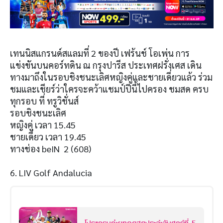
เทนนิสแกรนด์สแลมที่ 2 ของปี เฟร้นช์ โอเพ่น การ
แข่งขันบนคอร์ทดิน ณ กรุงปารีส ประเทศฝรั่งเศส เดิน
ทางมาถึงในรอบชิงชนะเลิศหญิงคู่และชายเดี่ยวแล้ว ร่วม
ชมและเชียร์ว่าใครจะคว้าแชมป์ปีนี้ไปครอง ชมสด ครบ
ทุกรอบ ที่ ทรูวิชั่นส์
รอบชิงชนะเลิศ
หญิงคู่ เวลา 15.45
ชายเดี่ยว เวลา 19.45
ทางช่อง beIN 2 (608)
6. LIV Golf Andalucia